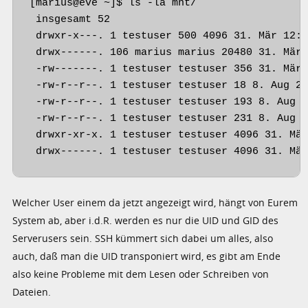
[marius@eve ~]$ ls -la mnt/

 insgesamt 52

 drwxr-x---. 1 testuser 500 4096 31. Mär 12:0
 drwx------. 106 marius marius 20480 31. Mär 
 -rw-------. 1 testuser testuser 356 31. Mär 
 -rw-r--r--. 1 testuser testuser 18 8. Aug 20
 -rw-r--r--. 1 testuser testuser 193 8. Aug 2
 -rw-r--r--. 1 testuser testuser 231 8. Aug 2
 drwxr-xr-x. 1 testuser testuser 4096 31. Mär
 drwx------. 1 testuser testuser 4096 31. Mä
Welcher User einem da jetzt angezeigt wird, hängt von Eurem
System ab, aber i.d.R. werden es nur die UID und GID des
Serverusers sein. SSH kümmert sich dabei um alles, also
auch, daß man die UID transponiert wird, es gibt am Ende
also keine Probleme mit dem Lesen oder Schreiben von
Dateien.