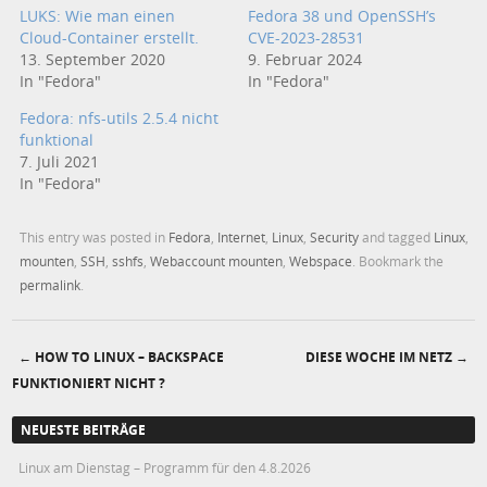
LUKS: Wie man einen
Fedora 38 und OpenSSH’s
Cloud-Container erstellt.
CVE-2023-28531
13. September 2020
9. Februar 2024
In "Fedora"
In "Fedora"
Fedora: nfs-utils 2.5.4 nicht
funktional
7. Juli 2021
In "Fedora"
This entry was posted in
Fedora
,
Internet
,
Linux
,
Security
and tagged
Linux
,
mounten
,
SSH
,
sshfs
,
Webaccount mounten
,
Webspace
. Bookmark the
permalink
.
←
HOW TO LINUX – BACKSPACE
DIESE WOCHE IM NETZ
→
Post navigation
FUNKTIONIERT NICHT ?
NEUESTE BEITRÄGE
Linux am Dienstag – Programm für den 4.8.2026