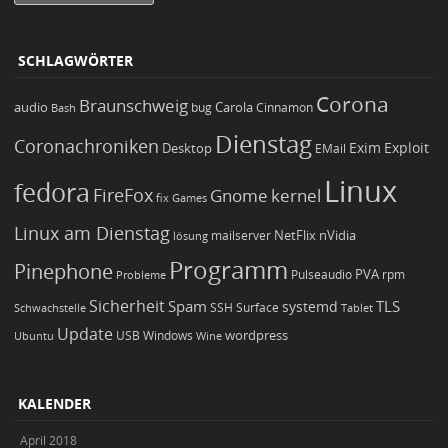
SCHLAGWÖRTER
Corona
Braunschweig
Carola
audio
bug
Bash
Cinnamon
Dienstag
Coronachroniken
Exim
Desktop
Exploit
EMail
Linux
fedora
FireFox
Gnome
kernel
Games
fix
Linux am Dienstag
NetFlix
nVidia
lösung
mailserver
Programm
Pinephone
PVA
Pulseaudio
rpm
Probleme
Sicherheit
TLS
Spam
systemd
Schwachstelle
SSH
Surface
Tablet
Update
wordpress
Ubuntu
USB
Windows
Wine
KALENDER
April 2018