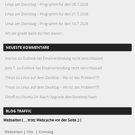
Linux am Dienstag – Programm für den 28.7.2026
Linux am Dienstag – Programm für den 21.7.2026
Linux am Dienstag – Programm für den 14.7.2026
Wo wir grade beim Kochen waren…
NEUESTE KOMMENTARE
marius
zu
Outlook hat Emailverbindung nicht verschlüsselt
Jens T.
zu
Outlook hat Emailverbindung nicht verschlüsselt
Thoys
zu
Linux auf dem Desktop – Wo ist das Problem???
Thoys
zu
Linux auf dem Desktop – Wo ist das Problem???
Orloff
zu
Ubuntu 24: Nach Upgrade den Bootloop fixen
BLOG TRAFFIC
Webseiten ( ... trotz Webcache vor der Seite ;) )
Webseiten
|
Hits
|
Einmalig