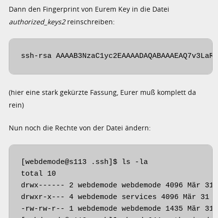
Dann den Fingerprint von Eurem Key in die Datei
authorized_keys2
reinschreiben:
ssh-rsa AAAAB3NzaC1yc2EAAAADAQABAAAEAQ7v3LaR
(hier eine stark gekürzte Fassung, Eurer muß komplett da
rein)
Nun noch die Rechte von der Datei ändern:
[webdemode@s113 .ssh]$ ls -la

total 10

drwx------ 2 webdemode webdemode 4096 Mär 31 
drwxr-x--- 4 webdemode services 4096 Mär 31 1
-rw-rw-r-- 1 webdemode webdemode 1435 Mär 31 