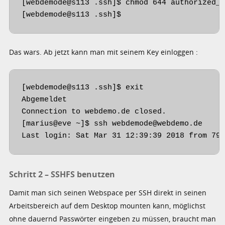
[webdemode@s113 .ssh]$ chmod 644 authorized_k
[webdemode@s113 .ssh]$
Das wars. Ab jetzt kann man mit seinem Key einloggen :
[webdemode@s113 .ssh]$ exit

Abgemeldet

Connection to webdemo.de closed.

[marius@eve ~]$ ssh webdemode@webdemo.de

Last login: Sat Mar 31 12:39:39 2018 from 79
Schritt 2 – SSHFS benutzen
Damit man sich seinen Webspace per SSH direkt in seinen
Arbeitsbereich auf dem Desktop mounten kann, möglichst
ohne dauernd Passwörter eingeben zu müssen, braucht man