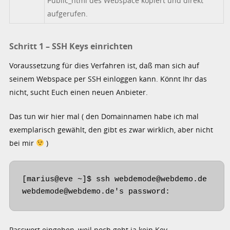
Public_html des Webspace kopiert und direkt
aufgerufen.
Schritt 1 – SSH Keys einrichten
Voraussetzung für dies Verfahren ist, daß man sich auf
seinem Webspace per SSH einloggen kann. Könnt Ihr das
nicht, sucht Euch einen neuen Anbieter.
Das tun wir hier mal ( den Domainnamen habe ich mal
exemplarisch gewählt, den gibt es zwar wirklich, aber nicht
bei mir
)
[marius@eve ~]$ ssh webdemode@webdemo.de

webdemode@webdemo.de's password: 
Passwort eingeben, weil noch geht ja kein Key.