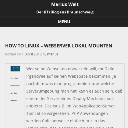
Marius Welt
Der (IT) Blog aus Braunschweig
MENU
Skip to content
HOW TO LINUX – WEBSERVER LOKAL MOUNTEN
Posted on
1. April 2018
by
marius
Wer seine Webseiten entwickeln will, muß die
irgendwie auf seinen Webspace bekommen. Je
Icon des
nachdem was man programmiert und welche
Webservers
Serverumgebung man hat, kann es auch sein, daß
auf dem
einem der Server einen Deploy Mechanismus
Desktop
anbietet. Das ist z.B. im WebApplicationServer
Tomcat so vorgesehen. PHP Anwendungen
werden üblicherweise einfach nur in das