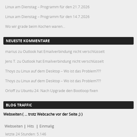
Linux am Dienstag – Programm für den 21.7.2026
Linux am Dienstag – Programm für den 14.7.2026
Wo wir grade beim Kochen waren…
NEUESTE KOMMENTARE
marius
zu
Outlook hat Emailverbindung nicht verschlüsselt
Jens T.
zu
Outlook hat Emailverbindung nicht verschlüsselt
Thoys
zu
Linux auf dem Desktop – Wo ist das Problem???
Thoys
zu
Linux auf dem Desktop – Wo ist das Problem???
Orloff
zu
Ubuntu 24: Nach Upgrade den Bootloop fixen
BLOG TRAFFIC
Webseiten ( ... trotz Webcache vor der Seite ;) )
Webseiten
|
Hits
|
Einmalig
letzte 24 Stunden:
5.146