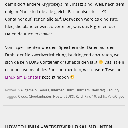
damit dort andere Kryptokeys im Einsatz sind. Weil, nach dem
obigen Plan, sind die alle gleich. Bricht also ein LUKS-
Container auf, gehen alle auf. Deswegen wäre es eine gute
Idee, die planetenweit zu verteilen, was das Ergreifen der
Daten deutlich erschwert.
Von Experimenten wie dem Speichern der Daten auf dem
Draht der Netzwerkverkabelung ist dringend abzuraten, weil
sich da kein LUKS Container drauf abbilden läßt
Das ist ein
echt höchst instabiles Speichermedium, wie unsere Tests bei
Linux am Dienstag
gezeigt haben
Posted in
Allgemein
,
Fedora
,
Internet
,
Linux
,
Linux am Dienstag
,
Security
|
Tagged
Cloud
,
Cloudanbieter
,
Hoster
,
LUKS
,
Raid
,
Raid 10
,
sshfs
,
VeraCrypt
HOW TO LINUX – WEBSERVER LOKAL MOUNTEN