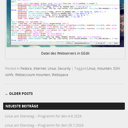
Datei des Webservers in GEdit
Posted in
Fedora
,
Internet
,
Linux
,
Security
|
Tagged
Linux
,
mounten
,
SSH
,
sshfs
,
Webaccount mounten
,
Webspace
←
OLDER POSTS
Post navigation
NEUESTE BEITRÄGE
Linux am Dienstag – Programm für den 4.8.2026
Linux am Dienstag – Programm für den 28.7.2026