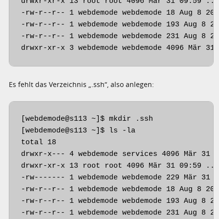
drwxr-xr-x 13 root root 4096 Mär 31 09:59 ..

-rw-r--r-- 1 webdemode webdemode 18 Aug 8 201
-rw-r--r-- 1 webdemode webdemode 193 Aug 8 20
-rw-r--r-- 1 webdemode webdemode 231 Aug 8 20
drwxr-xr-x 3 webdemode webdemode 4096 Mär 31
Es fehlt das Verzeichnis „.ssh“, also anlegen:
[webdemode@s113 ~]$ mkdir .ssh

[webdemode@s113 ~]$ ls -la

total 18

drwxr-x--- 4 webdemode services 4096 Mär 31 1
drwxr-xr-x 13 root root 4096 Mär 31 09:59 ..

-rw------- 1 webdemode webdemode 229 Mär 31 1
-rw-r--r-- 1 webdemode webdemode 18 Aug 8 201
-rw-r--r-- 1 webdemode webdemode 193 Aug 8 20
-rw-r--r-- 1 webdemode webdemode 231 Aug 8 20