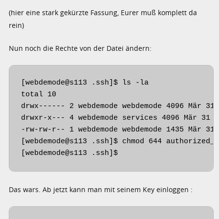
(hier eine stark gekürzte Fassung, Eurer muß komplett da
rein)
Nun noch die Rechte von der Datei ändern:
[webdemode@s113 .ssh]$ ls -la

total 10

drwx------ 2 webdemode webdemode 4096 Mär 31 
drwxr-x--- 4 webdemode services 4096 Mär 31 1
-rw-rw-r-- 1 webdemode webdemode 1435 Mär 31 
[webdemode@s113 .ssh]$ chmod 644 authorized_k
[webdemode@s113 .ssh]$
Das wars. Ab jetzt kann man mit seinem Key einloggen :