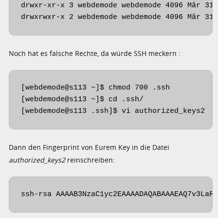
drwxr-xr-x 3 webdemode webdemode 4096 Mär 31 
drwxrwxr-x 2 webdemode webdemode 4096 Mär 31
Noch hat es falsche Rechte, da würde SSH meckern :
[webdemode@s113 ~]$ chmod 700 .ssh

[webdemode@s113 ~]$ cd .ssh/

[webdemode@s113 .ssh]$ vi authorized_keys2
Dann den Fingerprint von Eurem Key in die Datei
authorized_keys2
reinschreiben:
ssh-rsa AAAAB3NzaC1yc2EAAAADAQABAAAEAQ7v3LaR