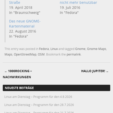
Straße
nicht mehr benutzbar
19. April 2018
19. Juli 2016
In "Braunschweig"
In "Fedora"
Das neue GNOME-
Kartenmaterial
22. August 2016
In "Fedora"
This entry was posted in
Fedora
,
Linux
and tagged
Gnome
,
Gnome-Maps
,
Maps
,
OpenStreetMap
,
OSM
. Bookmark the
permalink
.
←
1000ROCKING –
HALLO JUPITER!
→
Post navigation
NACHWIRKUNGEN
NEUESTE BEITRÄGE
Linux am Dienstag – Programm für den 4.8.2026
Linux am Dienstag – Programm für den 28.7.2026
Linux am Dienstag – Programm für den 21.7.2026