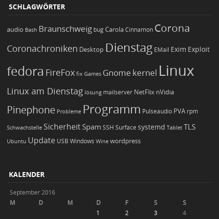
SCHLAGWÖRTER
Corona
Braunschweig
Carola
audio
bug
Bash
Cinnamon
Dienstag
Coronachroniken
Exim
Desktop
Exploit
EMail
Linux
fedora
FireFox
Gnome
kernel
Games
fix
Linux am Dienstag
NetFlix
nVidia
lösung
mailserver
Programm
Pinephone
PVA
Pulseaudio
rpm
Probleme
Sicherheit
TLS
Spam
systemd
Schwachstelle
SSH
Surface
Tablet
Update
wordpress
Ubuntu
USB
Windows
Wine
KALENDER
September 2016
M
D
M
D
F
S
S
1
2
3
4