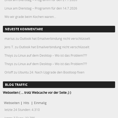
Linux am Dienstag – Programm für den 14.7.2026
Wo wir grade beim Kochen waren…
NEUESTE KOMMENTARE
marius
zu
Outlook hat Emailverbindung nicht verschlüsselt
Jens T.
zu
Outlook hat Emailverbindung nicht verschlüsselt
Thoys
zu
Linux auf dem Desktop – Wo ist das Problem???
Thoys
zu
Linux auf dem Desktop – Wo ist das Problem???
Orloff
zu
Ubuntu 24: Nach Upgrade den Bootloop fixen
BLOG TRAFFIC
Webseiten ( ... trotz Webcache vor der Seite ;) )
Webseiten
|
Hits
|
Einmalig
letzte 24 Stunden:
4.310
letzte 7 Tage:
33.785