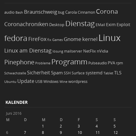
Corona
Braunschweig
Carola
audio
bug
Bash
Cinnamon
Dienstag
Coronachroniken
Exim
Desktop
Exploit
EMail
Linux
fedora
FireFox
Gnome
kernel
Games
fix
Linux am Dienstag
NetFlix
nVidia
lösung
mailserver
Programm
Pinephone
PVA
Pulseaudio
rpm
Probleme
Sicherheit
TLS
Spam
systemd
Schwachstelle
SSH
Surface
Tablet
Update
wordpress
Ubuntu
USB
Windows
Wine
KALENDER
Juni 2016
M
D
M
D
F
S
S
1
2
3
4
5
6
7
8
9
10
11
12