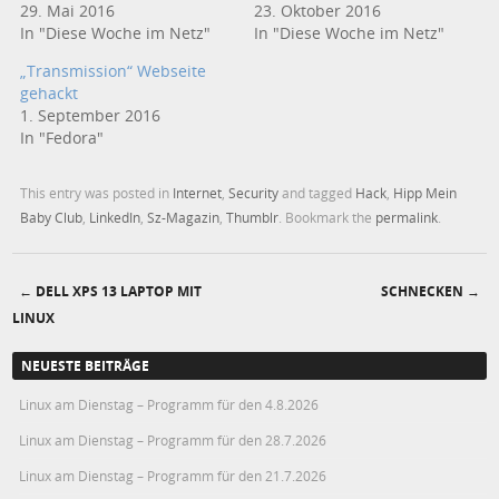
29. Mai 2016
23. Oktober 2016
In "Diese Woche im Netz"
In "Diese Woche im Netz"
„Transmission“ Webseite
gehackt
1. September 2016
In "Fedora"
This entry was posted in
Internet
,
Security
and tagged
Hack
,
Hipp Mein
Baby Club
,
LinkedIn
,
Sz-Magazin
,
Thumblr
. Bookmark the
permalink
.
←
DELL XPS 13 LAPTOP MIT
SCHNECKEN
→
Post navigation
LINUX
NEUESTE BEITRÄGE
Linux am Dienstag – Programm für den 4.8.2026
Linux am Dienstag – Programm für den 28.7.2026
Linux am Dienstag – Programm für den 21.7.2026