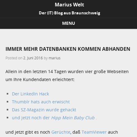
Marius Welt
Der (IT) Blog aus Braunschweig
MENU
Skip to content
IMMER MEHR DATENBANKEN KOMMEN ABHANDEN
Posted on
2. Juni 2016
by
marius
Allein in den letzten 14 Tagen wurden vier große Webseiten
um Ihre Kundendaten erleichtert:
Der LinkedIn Hack
Thumblr hats auch erwischt
Das SZ-Magazin wurde gehackt
und jetzt noch der
Hipp Mein Baby Club
.
und jetzt gibt es noch
Gerüchte
, daß
TeamViewer
auch