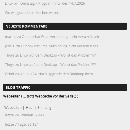
Linux am Dienstag – Programm für den 14.7.2026
Wo wir grade beim Kochen waren…
NEUESTE KOMMENTARE
marius
zu
Outlook hat Emailverbindung nicht verschlüsselt
Jens T.
zu
Outlook hat Emailverbindung nicht verschlüsselt
Thoys
zu
Linux auf dem Desktop – Wo ist das Problem???
Thoys
zu
Linux auf dem Desktop – Wo ist das Problem???
Orloff
zu
Ubuntu 24: Nach Upgrade den Bootloop fixen
BLOG TRAFFIC
Webseiten ( ... trotz Webcache vor der Seite ;) )
Webseiten
|
Hits
|
Einmalig
letzte 24 Stunden:
5.993
letzte 7 Tage:
36.124