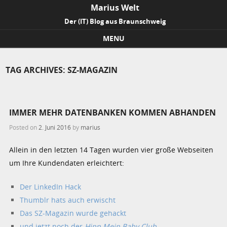
Marius Welt
Der (IT) Blog aus Braunschweig
MENU
Skip to content
TAG ARCHIVES:
SZ-MAGAZIN
IMMER MEHR DATENBANKEN KOMMEN ABHANDEN
Posted on
2. Juni 2016
by
marius
Allein in den letzten 14 Tagen wurden vier große Webseiten
um Ihre Kundendaten erleichtert:
Der LinkedIn Hack
Thumblr hats auch erwischt
Das SZ-Magazin wurde gehackt
und jetzt noch der
Hipp Mein Baby Club
.