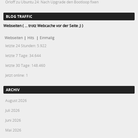
Orloff
zu
Ubuntu 24: Nach Upgrade den Bootloop fixen
BLOG TRAFFIC
Webseiten ( ... trotz Webcache vor der Seite ;) )
Webseiten
|
Hits
|
Einmalig
letzte 24 Stunden:
5.922
letzte 7 Tage:
34.644
letzte 30 Tage:
148.460
Jetzt online: 1
ARCHIV
August 2026
Juli 2026
Juni 2026
Mai 2026