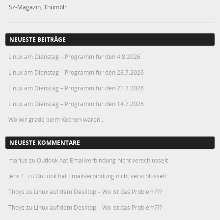
Sz-Magazin
,
Thumblr
NEUESTE BEITRÄGE
Linux am Dienstag – Programm für den 4.8.2026
Linux am Dienstag – Programm für den 28.7.2026
Linux am Dienstag – Programm für den 21.7.2026
Linux am Dienstag – Programm für den 14.7.2026
Wo wir grade beim Kochen waren…
NEUESTE KOMMENTARE
marius
zu
Outlook hat Emailverbindung nicht verschlüsselt
Jens T.
zu
Outlook hat Emailverbindung nicht verschlüsselt
Thoys
zu
Linux auf dem Desktop – Wo ist das Problem???
Thoys
zu
Linux auf dem Desktop – Wo ist das Problem???