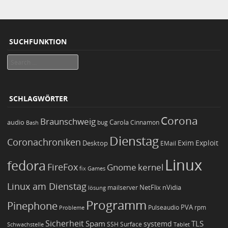
SUCHFUNKTION
Search
SCHLAGWÖRTER
Corona
Braunschweig
Carola
audio
bug
Bash
Cinnamon
Dienstag
Coronachroniken
Exim
Desktop
Exploit
EMail
Linux
fedora
FireFox
Gnome
kernel
Games
fix
Linux am Dienstag
NetFlix
nVidia
lösung
mailserver
Programm
Pinephone
PVA
Pulseaudio
rpm
Probleme
Sicherheit
TLS
Spam
systemd
Schwachstelle
SSH
Surface
Tablet