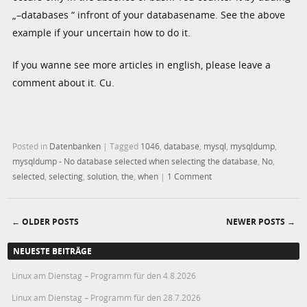
„–databases “ infront of your databasename. See the above
example if your uncertain how to do it.
If you wanne see more articles in english, please leave a
comment about it. Cu.
Posted in
Datenbanken
|
Tagged
1046
,
database
,
mysql
,
mysqldump
,
mysqldump - No database selected when selecting the database
,
No
,
selected
,
selecting
,
solution
,
the
,
when
|
1 Comment
←
OLDER POSTS
NEWER POSTS
→
Post navigation
NEUESTE BEITRÄGE
Linux am Dienstag – Programm für den 4.8.2026
Linux am Dienstag – Programm für den 28.7.2026