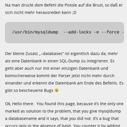
Na man drückt dem Befehl die Pistole auf die Brust, so daß er
sich nicht mehr herausreden kann ;D
/usr/bin/mysqldump  --add-locks -e --force -
Der kleine Zusatz „–databases“ ist eigentlich dazu da, mehr
als eine Datenbank in einen SQL-Dump zu integrieren. Es
geht aber auch nur mit einer einzigen Datenbank und
komischerweise kommt der Parser jetzt nicht mehr durch
einander und erkennt die Datenbank am Ende des Befehls. Es
gibt so bescheuerte Bugs
Ok, Hello there. You found this page, because it’s the only one
marked as solution to the problem, that you give mysqldump
a databasename and it says, that you did not. It’s a bug that
occurs only in the absence of bash. You counter it by adding