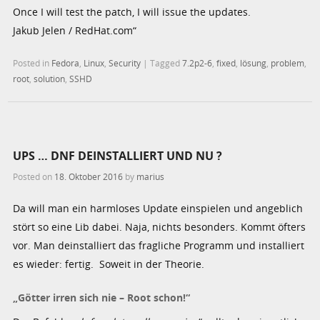
Once I will test the patch, I will issue the updates.
Jakub Jelen / RedHat.com“
Posted in
Fedora
,
Linux
,
Security
|
Tagged
7.2p2-6
,
fixed
,
lösung
,
problem
,
root
,
solution
,
SSHD
UPS … DNF DEINSTALLIERT UND NU ?
Posted on
18. Oktober 2016
by
marius
Da will man ein harmloses Update einspielen und angeblich
stört so eine Lib dabei. Naja, nichts besonders. Kommt öfters
vor. Man deinstalliert das fragliche Programm und installiert
es wieder: fertig. Soweit in der Theorie.
„Götter irren sich nie – Root schon!“