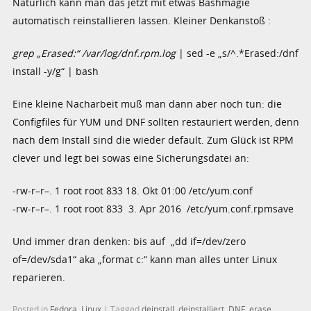
Natürlich kann man das jetzt mit etwas Bashmagie
automatisch reinstallieren lassen. Kleiner Denkanstoß :
grep „Erased:“ /var/log/dnf.rpm.log
| sed -e „s/^.*Erased:/dnf
install -y/g“ | bash
Eine kleine Nacharbeit muß man dann aber noch tun: die
Configfiles für YUM und DNF sollten restauriert werden, denn
nach dem Install sind die wieder default. Zum Glück ist RPM
clever und legt bei sowas eine Sicherungsdatei an:
-rw-r–r–. 1 root root 833 18. Okt 01:00 /etc/yum.conf
-rw-r–r–. 1 root root 833 3. Apr 2016 /etc/yum.conf.rpmsave
Und immer dran denken: bis auf „dd if=/dev/zero
of=/dev/sda1“ aka „format c:“ kann man alles unter Linux
reparieren.
Posted in
Fedora
,
Linux
|
Tagged
deinstall
,
deinstalliert
,
DNF
,
erase
,