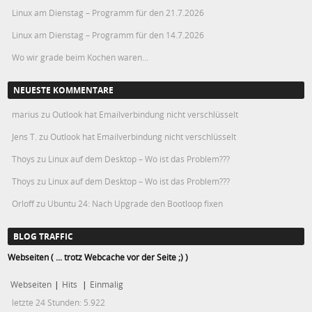
Linux am Dienstag – Programm für den 21.7.2026
Linux am Dienstag – Programm für den 14.7.2026
Wo wir grade beim Kochen waren…
NEUESTE KOMMENTARE
marius
zu
Outlook hat Emailverbindung nicht verschlüsselt
Jens T.
zu
Outlook hat Emailverbindung nicht verschlüsselt
Thoys
zu
Linux auf dem Desktop – Wo ist das Problem???
Thoys
zu
Linux auf dem Desktop – Wo ist das Problem???
Orloff
zu
Ubuntu 24: Nach Upgrade den Bootloop fixen
BLOG TRAFFIC
Webseiten ( ... trotz Webcache vor der Seite ;) )
Webseiten
|
Hits
|
Einmalig
letzte 24 Stunden:
5.922