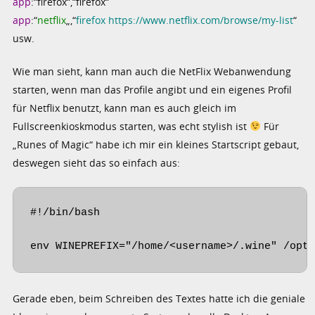
app
:“firefox“,“firefox“
app
:“
netflix
„,“
firefox https://www.netflix.com/browse/my-list
“
usw.
Wie man sieht, kann man auch die NetFlix Webanwendung
starten, wenn man das Profile angibt und ein eigenes Profil
für Netflix benutzt, kann man es auch gleich im
Fullscreenkioskmodus starten, was echt stylish ist
Für
„Runes of Magic“ habe ich mir ein kleines Startscript gebaut,
deswegen sieht das so einfach aus:
#!/bin/bash

env WINEPREFIX="/home/<username>/.wine" /opt
Gerade eben, beim Schreiben des Textes hatte ich die geniale