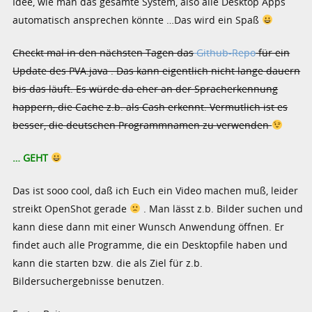
Idee, wie man das gesamte System, also alle Desktop Apps
automatisch ansprechen könnte …Das wird ein Spaß
Checkt mal in den nächsten Tagen das
Github-Repo
für ein
Update des PVA.java . Das kann eigentlich nicht lange dauern
bis das läuft. Es würde da eher an der Spracherkennung
happern, die Cache z.b. als Cash erkennt. Vermutlich ist es
besser, die deutschen Programmnamen zu verwenden
… GEHT
Das ist sooo cool, daß ich Euch ein Video machen muß, leider
streikt OpenShot gerade
. Man lässt z.b. Bilder suchen und
kann diese dann mit einer Wunsch Anwendung öffnen. Er
findet auch alle Programme, die ein Desktopfile haben und
kann die starten bzw. die als Ziel für z.b.
Bildersuchergebnisse benutzen.