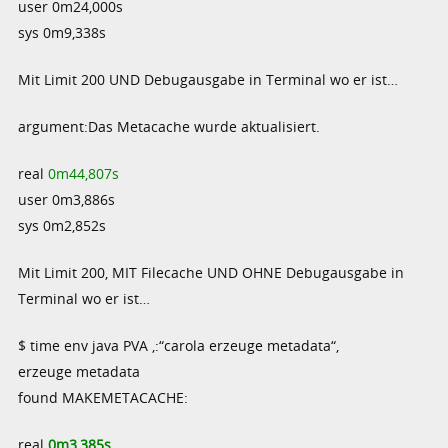
user 0m24,000s
sys 0m9,338s
Mit Limit 200 UND Debugausgabe in Terminal wo er ist…
argument:Das Metacache wurde aktualisiert.
real
0m44,807s
user 0m3,886s
sys 0m2,852s
Mit Limit 200, MIT Filecache UND OHNE Debugausgabe in
Terminal wo er ist…
$ time env java PVA ‚:“carola erzeuge metadata“‚
erzeuge metadata
found MAKEMETACACHE:
real
0m3,385s