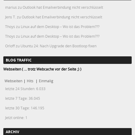
marius
zu
Outlook hat Emailverbindung nicht verschlüsselt
Jens T.
zu
Outlook hat Emailverbindung nicht verschlüsselt
Thoys
zu
Linux auf dem Desktop – Wo ist das Problem???
Thoys
zu
Linux auf dem Desktop – Wo ist das Problem???
Orloff
zu
Ubuntu 24: Nach Upgrade den Bootloop fixen
BLOG TRAFFIC
Webseiten ( ... trotz Webcache vor der Seite ;) )
Webseiten
|
Hits
|
Einmalig
letzte 24 Stunden:
6.033
letzte 7 Tage:
36.045
letzte 30 Tage:
146.195
Jetzt online: 1
ARCHIV