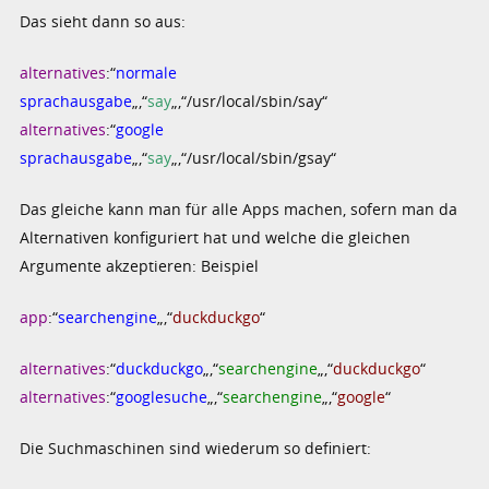
Das sieht dann so aus:
alternatives
:“
normale
sprachausgabe
„,“
say
„,“/usr/local/sbin/say“
alternatives
:“
google
sprachausgabe
„,“
say
„,“/usr/local/sbin/gsay“
Das gleiche kann man für alle Apps machen, sofern man da
Alternativen konfiguriert hat und welche die gleichen
Argumente akzeptieren: Beispiel
app
:“
searchengine
„,“
duckduckgo
“
alternatives
:“
duckduckgo
„,“
searchengine
„,“
duckduckgo
“
alternatives
:“
googlesuche
„,“
searchengine
„,“
google
“
Die Suchmaschinen sind wiederum so definiert: