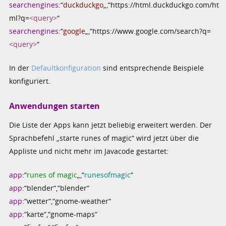
searchengines
:“
duckduckgo
„,“https://html.duckduckgo.com/ht
ml?q=
<query>
“
searchengines
:“
google
„,“https://www.google.com/search?q=
<query>
“
In der
Defaultkonfiguration
sind entsprechende Beispiele
konfiguriert.
Anwendungen starten
Die Liste der Apps kann jetzt beliebig erweitert werden. Der
Sprachbefehl „starte runes of magic“ wird jetzt über die
Appliste und nicht mehr im Javacode gestartet:
app
:“
runes of magic
„,“
runesofmagic
“
app
:“blender“,“blender“
app
:“wetter“,“gnome-weather“
app
:“karte“,“gnome-maps“