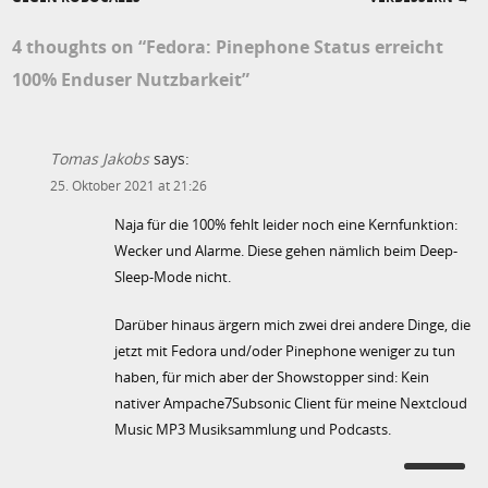
Post navigation
4 thoughts on “
Fedora: Pinephone Status erreicht
100% Enduser Nutzbarkeit
”
Tomas Jakobs
says:
25. Oktober 2021 at 21:26
Naja für die 100% fehlt leider noch eine Kernfunktion:
Wecker und Alarme. Diese gehen nämlich beim Deep-
Sleep-Mode nicht.
Darüber hinaus ärgern mich zwei drei andere Dinge, die
jetzt mit Fedora und/oder Pinephone weniger zu tun
haben, für mich aber der Showstopper sind: Kein
nativer Ampache7Subsonic Client für meine Nextcloud
Music MP3 Musiksammlung und Podcasts.