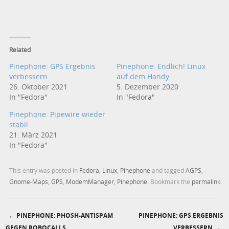
Related
Pinephone: GPS Ergebnis
Pinephone: Endlich! Linux
verbessern
auf dem Handy
26. Oktober 2021
5. Dezember 2020
In "Fedora"
In "Fedora"
Pinephone: Pipewire wieder
stabil
21. März 2021
In "Fedora"
This entry was posted in
Fedora
,
Linux
,
Pinephone
and tagged
AGPS
,
Gnome-Maps
,
GPS
,
ModemManager
,
Pinephone
. Bookmark the
permalink
.
←
PINEPHONE: PHOSH-ANTISPAM
PINEPHONE: GPS ERGEBNIS
GEGEN ROBOCALLS
VERBESSERN
→