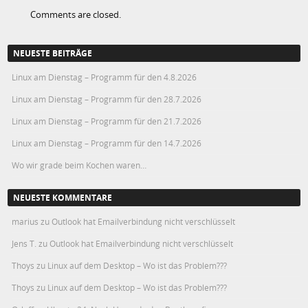
Comments are closed.
NEUESTE BEITRÄGE
Linux am Dienstag – Programm für den 4.8.2026
Linux am Dienstag – Programm für den 28.7.2026
Linux am Dienstag – Programm für den 21.7.2026
Linux am Dienstag – Programm für den 14.7.2026
Wo wir grade beim Kochen waren…
NEUESTE KOMMENTARE
marius
zu
Outlook hat Emailverbindung nicht verschlüsselt
Jens T.
zu
Outlook hat Emailverbindung nicht verschlüsselt
Thoys
zu
Linux auf dem Desktop – Wo ist das Problem???
Thoys
zu
Linux auf dem Desktop – Wo ist das Problem???