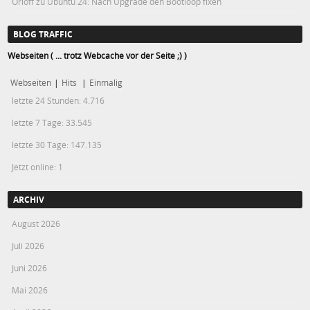
Orloff
zu
Ubuntu 24: Nach Upgrade den Bootloop fixen
BLOG TRAFFIC
Webseiten ( ... trotz Webcache vor der Seite ;) )
Webseiten
|
Hits
|
Einmalig
letzte 24 Stunden:
4.716
letzte 7 Tage:
33.545
letzte 30 Tage:
147.135
Jetzt online: 1
ARCHIV
August 2026
Juli 2026
Juni 2026
Mai 2026