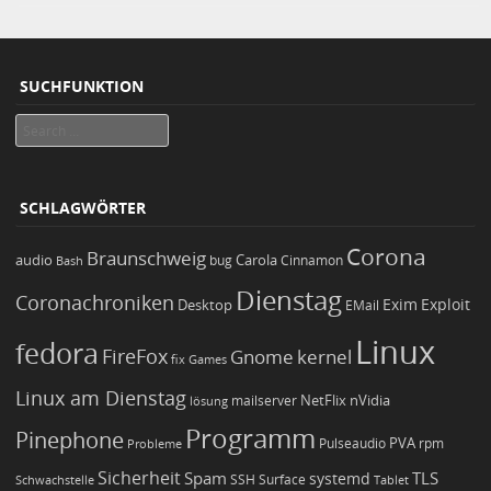
SUCHFUNKTION
Search
SCHLAGWÖRTER
Corona
Braunschweig
Carola
audio
bug
Bash
Cinnamon
Dienstag
Coronachroniken
Exim
Desktop
Exploit
EMail
Linux
fedora
FireFox
Gnome
kernel
Games
fix
Linux am Dienstag
NetFlix
nVidia
lösung
mailserver
Programm
Pinephone
PVA
Pulseaudio
rpm
Probleme
Sicherheit
TLS
Spam
systemd
Schwachstelle
SSH
Surface
Tablet