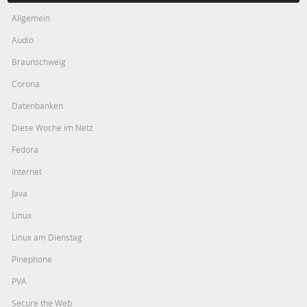
Allgemein
Audio
Braunschweig
Corona
Datenbanken
Diese Woche im Netz
Fedora
Internet
Java
Linux
Linux am Dienstag
Pinephone
PVA
Secure the Web