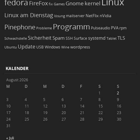
Linux
fedora
FireFox
Gnome
kernel
Games
fix
Linux am Dienstag
NetFlix
nVidia
lösung
mailserver
Programm
Pinephone
PVA
Pulseaudio
rpm
Probleme
Sicherheit
TLS
Spam
systemd
Schwachstelle
SSH
Surface
Tablet
Update
wordpress
Ubuntu
USB
Windows
Wine
KALENDER
August 2026
M
D
M
D
F
S
S
1
2
3
4
5
6
7
8
9
10
11
12
13
14
15
16
17
18
19
20
21
22
23
24
25
26
27
28
29
30
31
« Juli