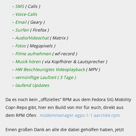
– SMS
( Calls )
– Voice-Calls
– Email
( Geary )
– Surfen
( Firefox )
– Audio/Videochat
( Matrix )
– Fotos
( Megapixels )
– Filme aufnehmen
( wf-record )
– Musik hören
( via Kopfhörer & Lautsprecher )
– HW Beschleunigtes Videoplayback
( MPV )
– vernünftige Laufzeit ( 3 Tage )
– laufend Updates
Da es noch kein „offizielles“ RPM aus dem Fedora SIG Mobility
Copr-Repo gibt, hier ein Build von mir für euch, direkt aus
dem RPM Ofen:
modemmanager-agps-1-1.aarch64.rpm
Einen großen Dank an alle die dabei geholfen haben, jetzt