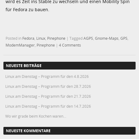
wird es Zeit ins Stable zu wechseln und einen Mobility Spin
für Fedora zu bauen.
Posted in
Fedora
,
Linux
,
Pinephone
|
Tagged
AGPS
,
Gnome-Maps
,
GPS
,
ModemManager
,
Pinephone
|
4 Comments
NEUESTE BEITRÄGE
Linux am Dienstag – Programm für den 4.8.2026
Linux am Dienstag – Programm für den 28.7.2026
Linux am Dienstag – Programm für den 21.7.2026
Linux am Dienstag – Programm für den 14.7.2026
Wo wir grade beim Kochen waren…
NEUESTE KOMMENTARE