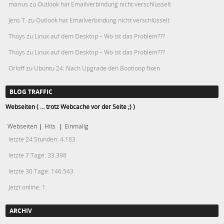
marius
zu
Outlook hat Emailverbindung nicht verschlüsselt
Jens T.
zu
Outlook hat Emailverbindung nicht verschlüsselt
Thoys
zu
Linux auf dem Desktop – Wo ist das Problem???
Thoys
zu
Linux auf dem Desktop – Wo ist das Problem???
Orloff
zu
Ubuntu 24: Nach Upgrade den Bootloop fixen
BLOG TRAFFIC
Webseiten ( ... trotz Webcache vor der Seite ;) )
Webseiten
|
Hits
|
Einmalig
letzte 24 Stunden:
4.183
letzte 7 Tage:
33.398
letzte 30 Tage:
146.543
Jetzt online: 1
ARCHIV