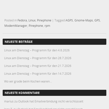
Posted in
Fedora
,
Linux
,
Pinephone
|
Tagged
AGPS
,
Gnome-Maps
,
GPS
,
ModemManager
,
Pinephone
,
rpm
NEUESTE BEITRÄGE
Linux am Dienstag – Programm für den 4.8.2026
Linux am Dienstag – Programm für den 28.7.2026
Linux am Dienstag – Programm für den 21.7.2026
Linux am Dienstag – Programm für den 14.7.2026
Wo wir grade beim Kochen waren…
NEUESTE KOMMENTARE
marius
zu
Outlook hat Emailverbindung nicht verschlüsselt