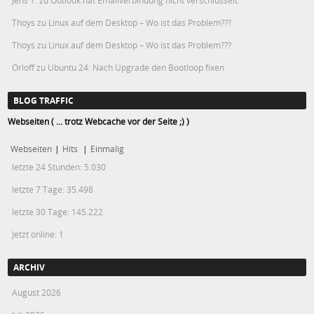
Jens T.
zu
Outlook hat Emailverbindung nicht verschlüsselt
Thoys
zu
Linux auf dem Desktop – Wo ist das Problem???
Thoys
zu
Linux auf dem Desktop – Wo ist das Problem???
Orloff
zu
Ubuntu 24: Nach Upgrade den Bootloop fixen
BLOG TRAFFIC
Webseiten ( ... trotz Webcache vor der Seite ;) )
Webseiten
|
Hits
|
Einmalig
letzte 24 Stunden:
5.030
letzte 7 Tage:
35.498
letzte 30 Tage:
145.222
Jetzt online: 1
ARCHIV
August 2026