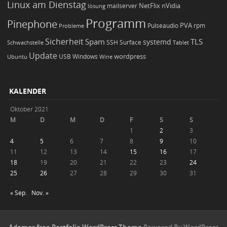
Linux am Dienstag
NetFlix
nVidia
lösung
mailserver
Programm
Pinephone
PVA
Pulseaudio
rpm
Probleme
Sicherheit
TLS
Spam
systemd
Schwachstelle
SSH
Surface
Tablet
Update
wordpress
Ubuntu
USB
Windows
Wine
KALENDER
Oktober 2021
M
D
M
D
F
S
S
1
2
3
4
5
6
7
8
9
10
11
12
13
14
15
16
17
18
19
20
21
22
23
24
25
26
27
28
29
30
31
« Sep.
Nov. »
Adamos free Portfolio WordPress Theme
Powered By WordPress