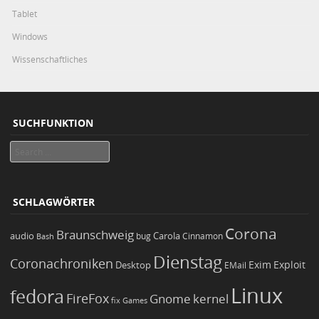
Tablet
Windows
Wissenschaftliches
SUCHFUNKTION
Search
SCHLAGWÖRTER
Corona
Braunschweig
Carola
audio
bug
Bash
Cinnamon
Dienstag
Coronachroniken
Exim
Desktop
Exploit
EMail
Linux
fedora
FireFox
Gnome
kernel
Games
fix