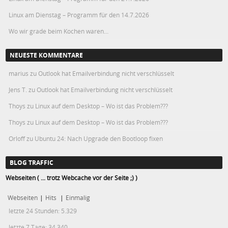
Linux am Dienstag – Programm für den 14.7.2026
Wo wir grade beim Kochen waren…
NEUESTE KOMMENTARE
marius
zu
Outlook hat Emailverbindung nicht verschlüsselt
Jens T.
zu
Outlook hat Emailverbindung nicht verschlüsselt
Thoys
zu
Linux auf dem Desktop – Wo ist das Problem???
Thoys
zu
Linux auf dem Desktop – Wo ist das Problem???
Orloff
zu
Ubuntu 24: Nach Upgrade den Bootloop fixen
BLOG TRAFFIC
Webseiten ( ... trotz Webcache vor der Seite ;) )
Webseiten
|
Hits
|
Einmalig
letzte 24 Stunden:
5.329
letzte 7 Tage:
34.340