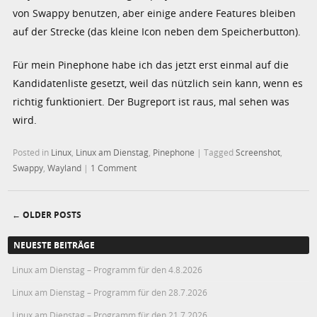
von Swappy benutzen, aber einige andere Features bleiben
auf der Strecke (das kleine Icon neben dem Speicherbutton).
Für mein Pinephone habe ich das jetzt erst einmal auf die
Kandidatenliste gesetzt, weil das nützlich sein kann, wenn es
richtig funktioniert. Der Bugreport ist raus, mal sehen was
wird.
Posted in
Linux
,
Linux am Dienstag
,
Pinephone
|
Tagged
Screenshot
,
Swappy
,
Wayland
|
1 Comment
←
OLDER POSTS
Post navigation
NEUESTE BEITRÄGE
Linux am Dienstag – Programm für den 4.8.2026
Linux am Dienstag – Programm für den 28.7.2026
Linux am Dienstag – Programm für den 21.7.2026