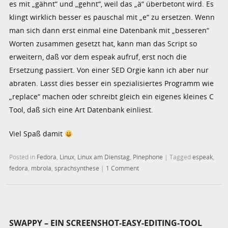
es mit „gähnt“ und „gehnt“, weil das „ä“ überbetont wird. Es
klingt wirklich besser es pauschal mit „e“ zu ersetzen. Wenn
man sich dann erst einmal eine Datenbank mit „besseren“
Worten zusammen gesetzt hat, kann man das Script so
erweitern, daß vor dem espeak aufruf, erst noch die
Ersetzung passiert. Von einer SED Orgie kann ich aber nur
abraten. Lasst dies besser ein spezialisiertes Programm wie
„replace“ machen oder schreibt gleich ein eigenes kleines C
Tool, daß sich eine Art Datenbank einliest.
Viel Spaß damit
Posted in
Fedora
,
Linux
,
Linux am Dienstag
,
Pinephone
|
Tagged
espeak
,
fedora
,
mbrola
,
sprachsynthese
|
1 Comment
SWAPPY – EIN SCREENSHOT-EASY-EDITING-TOOL