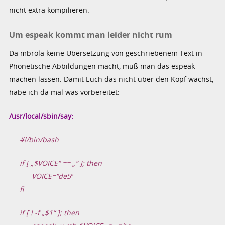
nicht extra kompilieren.
Um espeak kommt man leider nicht rum
Da mbrola keine Übersetzung von geschriebenem Text in
Phonetische Abbildungen macht, muß man das espeak
machen lassen. Damit Euch das nicht über den Kopf wächst,
habe ich da mal was vorbereitet:
/usr/local/sbin/say:
#!/bin/bash
if [ „$VOICE“ == „“ ]; then
VOICE=“de5″
fi
if [ ! -f „$1“ ]; then