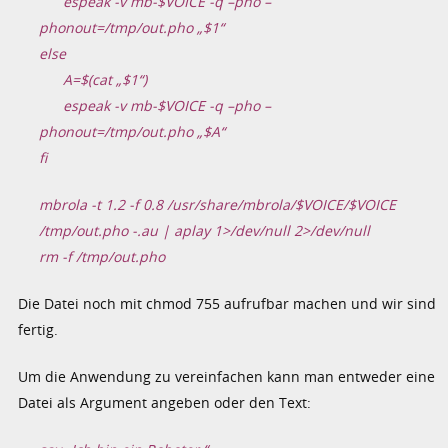
espeak -v mb-$VOICE -q –pho –
phonout=/tmp/out.pho „$1“
else
A=$(cat „$1“)
espeak -v mb-$VOICE -q –pho –
phonout=/tmp/out.pho „$A“
fi
mbrola -t 1.2 -f 0.8 /usr/share/mbrola/$VOICE/$VOICE
/tmp/out.pho -.au | aplay 1>/dev/null 2>/dev/null
rm -f /tmp/out.pho
Die Datei noch mit chmod 755 aufrufbar machen und wir sind
fertig.
Um die Anwendung zu vereinfachen kann man entweder eine
Datei als Argument angeben oder den Text: