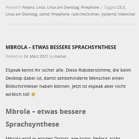
Posted in
Fedora
,
Linux
,
Linux am Dienstag
,
Pinephone
|
Tagged
23.3.
,
Linux am Dienstag
,
oomd
,
Pinephone
,
raid-check.timer
,
systemd
,
Videochat
MBROLA – ETWAS BESSERE SPRACHSYNTHESE
Posted on
24. März 2021
by
marius
ESpeak kennt Ihr sicher alle. Diese Roboterstimme, die beim
Desktop dabei ist, damit sehbehinderte Menschen einen
Bildschirmleser haben können. Jetzt ist espeak aber nicht
wirklich toll
Mbrola – etwas bessere
Sprachsynthese
Mbrola wird in einigen Distors, wie bspw. Fedora, nicht