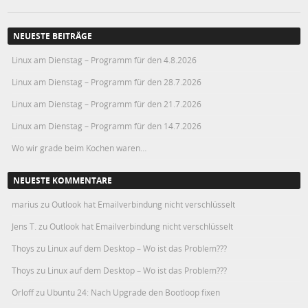
NEUESTE BEITRÄGE
Linux am Dienstag – Programm für den 4.8.2026
Linux am Dienstag – Programm für den 28.7.2026
Linux am Dienstag – Programm für den 21.7.2026
Linux am Dienstag – Programm für den 14.7.2026
Wo wir grade beim Kochen waren…
NEUESTE KOMMENTARE
marius
zu
Outlook hat Emailverbindung nicht verschlüsselt
Jens T.
zu
Outlook hat Emailverbindung nicht verschlüsselt
Thoys
zu
Linux auf dem Desktop – Wo ist das Problem???
Thoys
zu
Linux auf dem Desktop – Wo ist das Problem???
Orloff
zu
Ubuntu 24: Nach Upgrade den Bootloop fixen