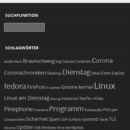
SUCHFUNKTION
Search
SCHLAGWÖRTER
Corona
Braunschweig
Carola
audio
bug
Bash
Cinnamon
Dienstag
Coronachroniken
Exim
Desktop
Exploit
EMail
Linux
fedora
FireFox
Gnome
kernel
Games
fix
Linux am Dienstag
NetFlix
nVidia
lösung
mailserver
Programm
Pinephone
PVA
Pulseaudio
rpm
Probleme
Sicherheit
TLS
Spam
systemd
Schwachstelle
SSH
Surface
Tablet
Update
wordpress
Ubuntu
USB
Windows
Wine