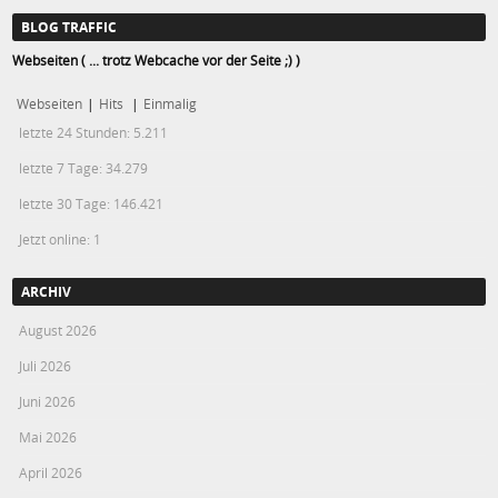
BLOG TRAFFIC
Webseiten ( ... trotz Webcache vor der Seite ;) )
Webseiten
|
Hits
|
Einmalig
letzte 24 Stunden:
5.211
letzte 7 Tage:
34.279
letzte 30 Tage:
146.421
Jetzt online: 1
ARCHIV
August 2026
Juli 2026
Juni 2026
Mai 2026
April 2026