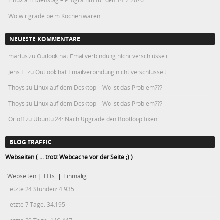
Linux am Dienstag – Programm für den 14.7.2026
Wo wir grade beim Kochen waren…
NEUESTE KOMMENTARE
marius
zu
Outlook hat Emailverbindung nicht verschlüsselt
Jens T.
zu
Outlook hat Emailverbindung nicht verschlüsselt
Thoys
zu
Linux auf dem Desktop – Wo ist das Problem???
Thoys
zu
Linux auf dem Desktop – Wo ist das Problem???
Orloff
zu
Ubuntu 24: Nach Upgrade den Bootloop fixen
BLOG TRAFFIC
Webseiten ( ... trotz Webcache vor der Seite ;) )
Webseiten
|
Hits
|
Einmalig
letzte 24 Stunden:
4.935
letzte 7 Tage:
34.195