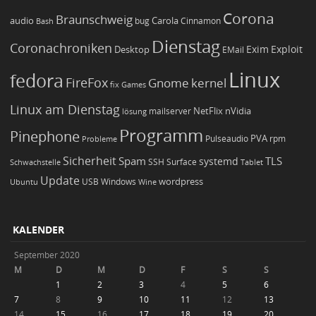
Corona
Braunschweig
Carola
audio
bug
Bash
Cinnamon
Dienstag
Coronachroniken
Exim
Desktop
Exploit
EMail
Linux
fedora
FireFox
Gnome
kernel
Games
fix
Linux am Dienstag
NetFlix
nVidia
lösung
mailserver
Programm
Pinephone
PVA
Pulseaudio
rpm
Probleme
Sicherheit
TLS
Spam
systemd
Schwachstelle
SSH
Surface
Tablet
Update
wordpress
Ubuntu
USB
Windows
Wine
KALENDER
September 2020
M
D
M
D
F
S
S
1
2
3
4
5
6
7
8
9
10
11
12
13
14
15
16
17
18
19
20