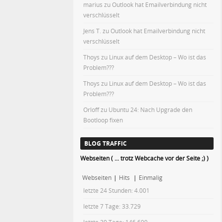
marius
zu
Outlook hat Emailverbindung nicht
verschlüsselt
Jens T.
zu
Outlook hat Emailverbindung nicht
verschlüsselt
Thoys
zu
Linux auf dem Desktop – Wo ist das
Problem???
Thoys
zu
Linux auf dem Desktop – Wo ist das
Problem???
Orloff
zu
Ubuntu 24: Nach Upgrade den
Bootloop fixen
BLOG TRAFFIC
Webseiten ( ... trotz Webcache vor der Seite ;) )
Webseiten
|
Hits
|
Einmalig
letzte 24 Stunden:
4.001
letzte 7 Tage:
33.729