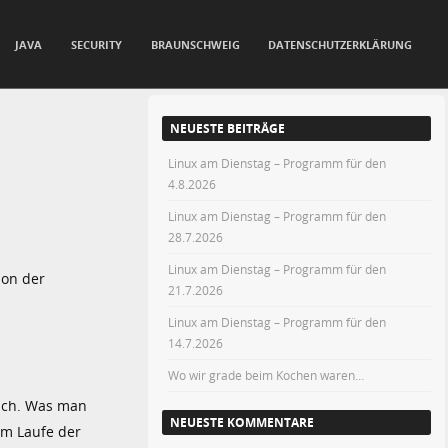
JAVA
SECURITY
BRAUNSCHWEIG
DATENSCHUTZERKLÄRUNG
NEUESTE BEITRÄGE
Linux am Dienstag – Programm für den
4.8.2026
Linux am Dienstag – Programm für den
28.7.2026
Linux am Dienstag – Programm für den
ion der
21.7.2026
Linux am Dienstag – Programm für den
14.7.2026
Wo wir grade beim Kochen waren…
glich. Was man
NEUESTE KOMMENTARE
im Laufe der