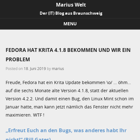
Marius Welt
Der (IT) Blog aus Braunschweig
MENU
Skip to content
FEDORA HAT KRITA 4.1.8 BEKOMMEN UND WIR EIN
PROBLEM
Posted on
18. Juni 2019
by
marius
Freude, Fedora hat ein Krita Update bekommen \o/ … öhm…
auf die sechs Monate alte Version 4.1.8, statt der aktuellen
Version 4.2.2. Und damit einen Bug, den Linux Mint schon im
Januar hatte, man kann jetzt nämlich das Fenster nicht mehr
maximieren. WTF !
„Erfreut Euch an den Bugs, was anderes habt Ihr
nicht!“ (Bill Gates)