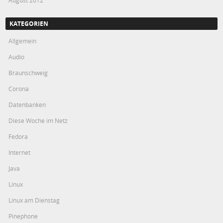
KATEGORIEN
Allgemein
Audio
Braunschweig
Corona
Datenbanken
Diese Woche im Netz
Fedora
Internet
Java
Linux
Linux am Dienstag
Pinephone