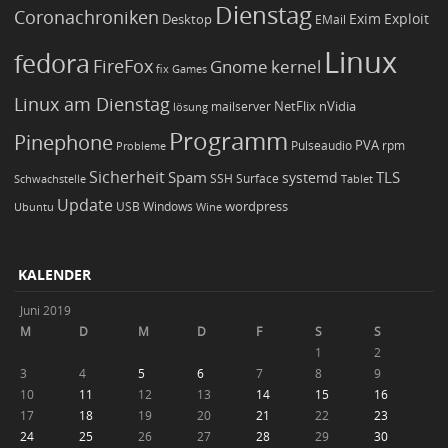
Dienstag
Coronachroniken
Exim
Desktop
Exploit
EMail
Linux
fedora
FireFox
Gnome
kernel
Games
fix
Linux am Dienstag
NetFlix
nVidia
lösung
mailserver
Programm
Pinephone
PVA
Pulseaudio
rpm
Probleme
Sicherheit
TLS
Spam
systemd
Schwachstelle
SSH
Surface
Tablet
Update
wordpress
Ubuntu
USB
Windows
Wine
KALENDER
Juni 2019
M
D
M
D
F
S
S
1
2
3
4
5
6
7
8
9
10
11
12
13
14
15
16
17
18
19
20
21
22
23
24
25
26
27
28
29
30