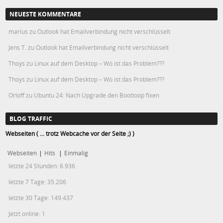
NEUESTE KOMMENTARE
marius
zu
Outlook hat Emailverbindung nicht verschlüsselt
Jens T.
zu
Outlook hat Emailverbindung nicht verschlüsselt
Thoys
zu
Linux auf dem Desktop – Wo ist das Problem???
Thoys
zu
Linux auf dem Desktop – Wo ist das Problem???
Orloff
zu
Ubuntu 24: Nach Upgrade den Bootloop fixen
BLOG TRAFFIC
Webseiten ( ... trotz Webcache vor der Seite ;) )
Webseiten
|
Hits
|
Einmalig
letzte 24 Stunden:
6.936
letzte 7 Tage:
35.206
letzte 30 Tage:
149.437
Jetzt online: 1