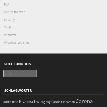
PVA
Secure the Web
Security
Tablet
Windows
Wissenschaftliches
SUCHFUNKTION
Search
SCHLAGWÖRTER
Corona
Braunschweig
Carola
audio
bug
Bash
Cinnamon