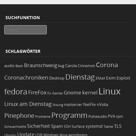
SUCHFUNKTION
Search
SCHLAGWÖRTER
Corona
Braunschweig
Carola
audio
bug
Bash
Cinnamon
Dienstag
Coronachroniken
Exim
Desktop
Exploit
EMail
Linux
fedora
FireFox
Gnome
kernel
Games
fix
Linux am Dienstag
NetFlix
nVidia
lösung
mailserver
Programm
Pinephone
PVA
Pulseaudio
rpm
Probleme
Sicherheit
TLS
Spam
systemd
Schwachstelle
SSH
Surface
Tablet
Update
wordpress
Ubuntu
USB
Windows
Wine