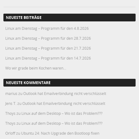
NEUESTE BEITRÄGE
Linux am Dienstag – Programm für den 4.8.2026
Linux am Dienstag – Programm für den 28.7.2026
Linux am Dienstag – Programm für den 21.7.2026
Linux am Dienstag – Programm für den 14.7.2026
Wo wir grade beim Kochen waren…
NEUESTE KOMMENTARE
marius
zu
Outlook hat Emailverbindung nicht verschlüsselt
Jens T.
zu
Outlook hat Emailverbindung nicht verschlüsselt
Thoys
zu
Linux auf dem Desktop – Wo ist das Problem???
Thoys
zu
Linux auf dem Desktop – Wo ist das Problem???
Orloff
zu
Ubuntu 24: Nach Upgrade den Bootloop fixen