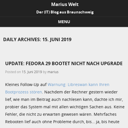
Marius Welt
Der (IT) Blog aus Braunschweig
MENU
Skip to content
DAILY ARCHIVES:
15. JUNI 2019
UPDATE: FEDORA 29 BOOTET NICHT NACH UPGRADE
Posted on
15. Juni 2019
by
marius
Kleines Follow-Up auf
Warnung: Libreswan kann Ihren
Bootprozess stören
. Nachdem der Rechner gestern wieder
lief, wie man im Beitrag auch nachlesen kann, dachte ich mir,
probier das System mal mit allen wichtigen Sachen aus. Keine
Fehler, die nicht zu erwarten gewesen wären. Mehrfaches
Rebooten lief auch ohne Probleme durch, bis… ja, bis heute