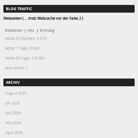
BLOG TRAFFIC
Webseiten ( ... trotz Webcache vor der Seite ;) )
Webseiten
|
Hits
|
Einmalig
letzte 24 Stunden:
5.679
letzte 7 Tage:
35.641
letzte 30 Tage:
145.681
Jetzt online: 1
ARCHIV
August 2026
Juli 2026
Juni 2026
Mai 2026
April 2026