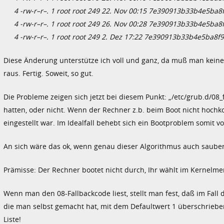
4 -rw-r–r–. 1 root root 249 22. Nov 00:15 7e390913b33b4e5ba8
4 -rw-r–r–. 1 root root 249 26. Nov 00:28 7e390913b33b4e5ba8
4 -rw-r–r–. 1 root root 249 2. Dez 17:22 7e390913b33b4e5ba8f
Diese Änderung unterstütze ich voll und ganz, da muß man keine 
raus. Fertig. Soweit, so gut.
Die Probleme zeigen sich jetzt bei diesem Punkt: „/etc/grub.d/08
hatten, oder nicht. Wenn der Rechner z.b. beim Boot nicht hochk
eingestellt war. Im Idealfall behebt sich ein Bootproblem somit vo
An sich wäre das ok, wenn genau dieser Algorithmus auch sauber 
Prämisse: Der Rechner bootet nicht durch, Ihr wählt im Kernelm
Wenn man den 08-Fallbackcode liest, stellt man fest, daß im Fall
die man selbst gemacht hat, mit dem Defaultwert 1 überschrieben 
Liste!