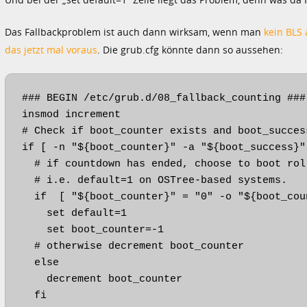
Das Fallbackproblem ist auch dann wirksam, wenn man
kein BLS 
das jetzt mal voraus
. Die grub.cfg könnte dann so aussehen:
### BEGIN /etc/grub.d/08_fallback_counting ###

insmod increment

# Check if boot_counter exists and boot_succes
if [ -n "${boot_counter}" -a "${boot_success}"
  # if countdown has ended, choose to boot rol
  # i.e. default=1 on OSTree-based systems.

  if  [ "${boot_counter}" = "0" -o "${boot_cou
    set default=1

    set boot_counter=-1

  # otherwise decrement boot_counter

  else

    decrement boot_counter

  fi
