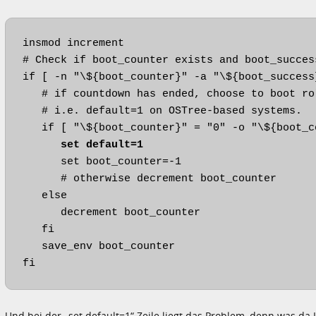
insmod increment

# Check if boot_counter exists and boot_succes
if [ -n "\${boot_counter}" -a "\${boot_success
   # if countdown has ended, choose to boot ro
   # i.e. default=1 on OSTree-based systems.

   if [ "\${boot_counter}" = "0" -o "\${boot_c
set default=1
      set boot_counter=-1

      # otherwise decrement boot_counter

   else

      decrement boot_counter

   fi

   save_env boot_counter

fi
Und bei der „set default=1“ Zeile liegt das Problem, denn was da Ind