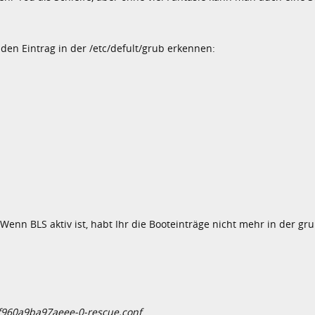
n Eintrag in der /etc/defult/grub erkennen:
Wenn BLS aktiv ist, habt Ihr die Booteinträge nicht mehr in der gru
8f960a9ba97aeee-0-rescue.conf