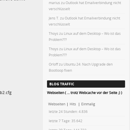
marius
zu
Outlook hat Emailverbindung nicht
verschlüsselt
Jens T.
zu
Outlook hat Emailverbindung nicht
verschlüsselt
Thoys
zu
Linux auf dem Desktop – Wo ist das
Problem???
Thoys
zu
Linux auf dem Desktop – Wo ist das
Problem???
Orloff
zu
Ubuntu 24: Nach Upgrade den
Bootloop fixen
BLOG TRAFFIC
b2.cfg
Webseiten ( ... trotz Webcache vor der Seite ;) )
Webseiten
|
Hits
|
Einmalig
letzte 24 Stunden:
4.836
letzte 7 Tage:
35.642