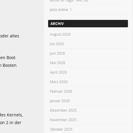
letzte 30 Tage:
144.732
Jetzt online: 1
ARCHIV
August 2026
oder altes
Juli 2026
Juni 2026
den Boot
Mai 2026
um Booten
April 2026
März 2026
Februar 2026
Januar 2026
Dezember 2025
des Kernels,
November 2025
on 2 in der
Oktober 2025