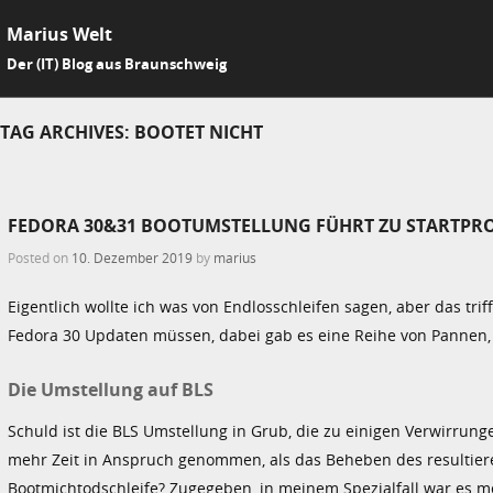
Marius Welt
SKIP 
Der (IT) Blog aus Braunschweig
Me
TAG ARCHIVES:
BOOTET NICHT
FEDORA 30&31 BOOTUMSTELLUNG FÜHRT ZU STARTPR
Posted on
10. Dezember 2019
by
marius
Eigentlich wollte ich was von Endlosschleifen sagen, aber das trif
Fedora 30 Updaten müssen, dabei gab es eine Reihe von Pannen, 
Die Umstellung auf BLS
Schuld ist die BLS Umstellung in Grub, die zu einigen Verwirrung
mehr Zeit in Anspruch genommen, als das Beheben des resultier
Bootmichtodschleife? Zugegeben, in meinem Spezialfall war es me