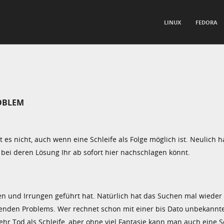
TO CONTENT
LINUX
FEDORA
nu
OBLEM
ft es nicht, auch wenn eine Schleife als Folge möglich ist. Neulich h
bei deren Lösung Ihr ab sofort hier nachschlagen könnt.
en und Irrungen geführt hat. Natürlich hat das Suchen mal wieder 
enden Problems. Wer rechnet schon mit einer bis Dato unbekannt
hr Tod als Schleife, aber ohne viel Fantasie kann man auch eine S