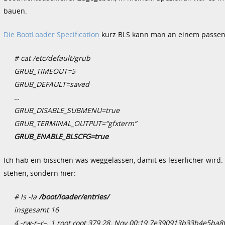
bauen.
Die BootLoader Specification
kurz BLS kann man an einem passende
# cat /etc/default/grub
GRUB_TIMEOUT=5
GRUB_DEFAULT=saved
…
GRUB_DISABLE_SUBMENU=true
GRUB_TERMINAL_OUTPUT=“gfxterm“
GRUB_ENABLE_BLSCFG=true
Ich hab ein bisschen was weggelassen, damit es leserlicher wird. 
stehen, sondern hier:
# ls -la
/boot/loader/entries/
insgesamt 16
4 -rw-r–r–. 1 root root 379 28. Nov 00:19 7e390913b33b4e5ba