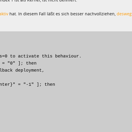
aktiv
hat. In diesem Fall läßt es sich besser nachvollziehen,
deswege
s=0 to activate this behaviour.

 = "0" ]; then

lback deployment,

nter}" = "-1" ]; then
