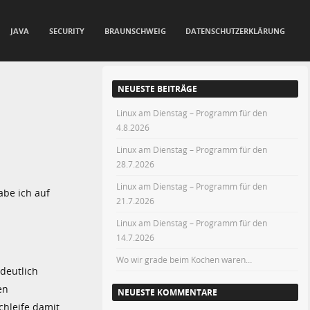
JAVA
SECURITY
BRAUNSCHWEIG
DATENSCHUTZERKLÄRUNG
NEUESTE BEITRÄGE
Linux am Dienstag – Programm für den
4.8.2026
Linux am Dienstag – Programm für den
28.7.2026
Linux am Dienstag – Programm für den
abe ich auf
21.7.2026
Linux am Dienstag – Programm für den
14.7.2026
Wo wir grade beim Kochen waren…
deutlich
en
NEUESTE KOMMENTARE
chleife damit