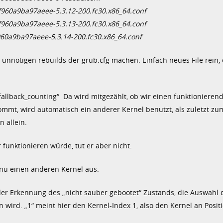
f960a9ba97aeee-5.3.12-200.fc30.x86_64.conf
f960a9ba97aeee-5.3.13-200.fc30.x86_64.conf
960a9ba97aeee-5.3.14-200.fc30.x86_64.conf
unnötigen rebuilds der grub.cfg machen. Einfach neues File rein, 
_fallback_counting“ Da wird mitgezählt, ob wir einen funktionieren
ommt, wird automatisch ein anderer Kernel benutzt, als zuletzt z
n allein.
funktionieren würde, tut er aber nicht.
enü einen anderen Kernel aus.
 der Erkennung des „nicht sauber gebootet“ Zustands, die Auswahl 
wird. „1“ meint hier den Kernel-Index 1, also den Kernel an Positi