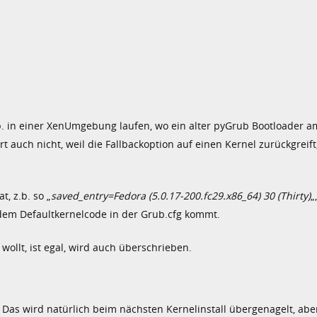
.b. in einer XenUmgebung laufen, wo ein alter pyGrub Bootloader am
rt auch nicht, weil die Fallbackoption auf einen Kernel zurückgreift
, z.b. so „
saved_entry=Fedora (5.0.17-200.fc29.x86_64) 30 (Thirty)
„
 dem Defaultkernelcode in der Grub.cfg kommt.
ollt, ist egal, wird auch überschrieben.
. Das wird natürlich beim nächsten Kernelinstall übergenagelt, aber