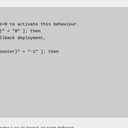
s=0 to activate this behaviour.

}" = "0" ]; then

llback deployment,

ounter}" = "-1" ]; then

ex 1 ist als Kernel, ist nicht definiert.