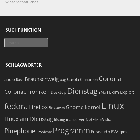
Wissenschaftliches
SUCHFUNKTION
Search
SCHLAGWÖRTER
Corona
Braunschweig
Carola
audio
bug
Bash
Cinnamon
Dienstag
Coronachroniken
Exim
Desktop
Exploit
EMail
Linux
fedora
FireFox
Gnome
kernel
Games
fix
Linux am Dienstag
NetFlix
nVidia
lösung
mailserver
Programm
Pinephone
PVA
Pulseaudio
rpm
Probleme