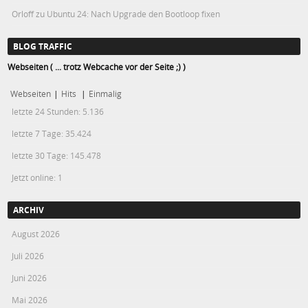
Orloff
zu
Ubuntu 24: Nach Upgrade den Bootloop fixen
BLOG TRAFFIC
Webseiten ( ... trotz Webcache vor der Seite ;) )
Webseiten
|
Hits
|
Einmalig
letzte 24 Stunden:
5.136
letzte 7 Tage:
35.424
letzte 30 Tage:
145.478
Jetzt online: 1
ARCHIV
August 2026
Juli 2026
Juni 2026
Mai 2026