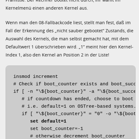
Kernelmenü einen anderen Kernel aus.
Wenn man den 08-Fallbackcode liest, stellt man fest, daß im
Fall der Erkennung des „nicht sauber gebootet“ Zustands, die
Auswahl des Kernels, die man selbst gemacht hat, mit dem
Defaultwert 1 überschrieben wird. „1“ meint hier den Kernel-
Index 1, also den Kernel an Position 2 in der Liste!
insmod increment

# Check if boot_counter exists and boot_succe
if [ -n "\${boot_counter}" -a "\${boot_succes
   # if countdown has ended, choose to boot r
   # i.e. default=1 on OSTree-based systems.

   if [ "\${boot_counter}" = "0" -o "\${boot_
set default=1
      set boot_counter=-1

      # otherwise decrement boot_counter
