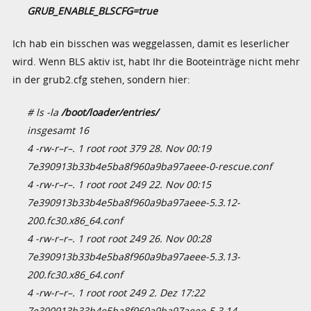
GRUB_ENABLE_BLSCFG=true
Ich hab ein bisschen was weggelassen, damit es leserlicher
wird. Wenn BLS aktiv ist, habt Ihr die Booteinträge nicht mehr
in der grub2.cfg stehen, sondern hier:
# ls -la
/boot/loader/entries/
insgesamt 16
4 -rw-r–r–. 1 root root 379 28. Nov 00:19
7e390913b33b4e5ba8f960a9ba97aeee-0-rescue.conf
4 -rw-r–r–. 1 root root 249 22. Nov 00:15
7e390913b33b4e5ba8f960a9ba97aeee-5.3.12-
200.fc30.x86_64.conf
4 -rw-r–r–. 1 root root 249 26. Nov 00:28
7e390913b33b4e5ba8f960a9ba97aeee-5.3.13-
200.fc30.x86_64.conf
4 -rw-r–r–. 1 root root 249 2. Dez 17:22
7e390913b33b4e5ba8f960a9ba97aeee-5.3.14-