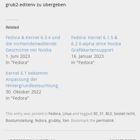
grub2-editenv zu übergeben.
Related
Fedora & Kernel 6.3.4 und
Fedora: Kernel 6.1.5 &
die nichtendenwollende
6.2.0.alpha ohne Nvidia
Geschichte mit Nvidia
Grafikkartensupport
1. Juni 2023
16. Januar 2023
In "Fedora"
In "Fedora"
Kernel 6.1 bekommt
Anpassung der
Hintergrundbeleuchtung
30. Oktober 2022
In "Fedora"
This entry was posted in
Fedora
,
Linux
and tagged
30
,
31
,
BLS
,
bootet nicht
,
Bootumstellung
,
fedora
,
grubby
,
Xen
. Bookmark the
permalink
.