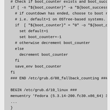
# Check if boot_counter exists and boot_succe
if [ -n "${boot_counter}" -a "${boot_success}
  # if countdown has ended, choose to boot ro
  # i.e. default=1 on OSTree-based systems.

  if  [ "${boot_counter}" = "0" -o "${boot_co
    set default=1

    set boot_counter=-1

  # otherwise decrement boot_counter

  else

    decrement boot_counter

  fi

  save_env boot_counter

fi

### END /etc/grub.d/08_fallback_counting ###

BEGIN /etc/grub.d/10_linux ###

menuentry 'Fedora (5.3.14-200.fc30.x86_64) 30
...

}
