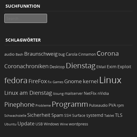
SUCHFUNKTION
Search
SCHLAGWÖRTER
Corona
Braunschweig
Carola
audio
bug
Bash
Cinnamon
Dienstag
Coronachroniken
Exim
Desktop
Exploit
EMail
Linux
fedora
FireFox
Gnome
kernel
Games
fix
Linux am Dienstag
NetFlix
nVidia
lösung
mailserver
Programm
Pinephone
PVA
Pulseaudio
rpm
Probleme
Sicherheit
TLS
Spam
systemd
Schwachstelle
SSH
Surface
Tablet
Update
wordpress
Ubuntu
USB
Windows
Wine