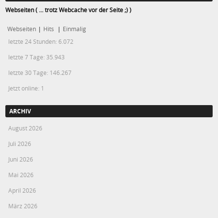
Webseiten ( ... trotz Webcache vor der Seite ;) )
Webseiten
|
Hits
|
Einmalig
letzte 24 Stunden:
6.072
letzte 7 Tage:
35.943
letzte 30 Tage:
146.267
Jetzt online: 1
ARCHIV
August 2026
Juli 2026
Juni 2026
Mai 2026
April 2026
März 2026