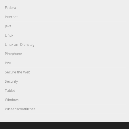
Fedora
Internet
Java
Linux
Linux am Dienstag
Pinephone
PVA
Secure the Web
Security
Tablet
Windows
Wissenschaftliches