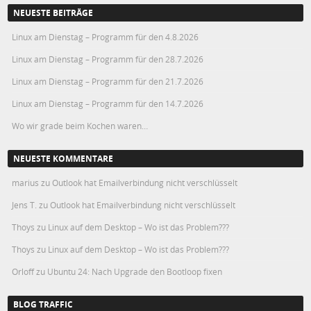
NEUESTE BEITRÄGE
Linux am Dienstag – Programm für den 4.8.2026
Linux am Dienstag – Programm für den 28.7.2026
Linux am Dienstag – Programm für den 21.7.2026
Linux am Dienstag – Programm für den 14.7.2026
Wo wir grade beim Kochen waren…
NEUESTE KOMMENTARE
marius
zu
Outlook hat Emailverbindung nicht verschlüsselt
Jens T.
zu
Outlook hat Emailverbindung nicht verschlüsselt
Thoys
zu
Linux auf dem Desktop – Wo ist das Problem???
Thoys
zu
Linux auf dem Desktop – Wo ist das Problem???
Orloff
zu
Ubuntu 24: Nach Upgrade den Bootloop fixen
BLOG TRAFFIC