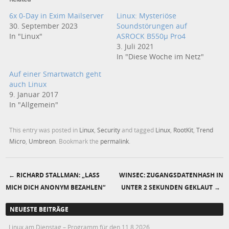
6x 0-Day in Exim Mailserver
Linux: Mysteriöse
30. September 2023
Soundstörungen auf
In "Linux"
ASROCK B550µ Pro4
3. Juli 2021
In "Diese Woche im Netz"
Auf einer Smartwatch geht
auch Linux
9. Januar 2017
In "Allgemein"
This entry was posted in
Linux
,
Security
and tagged
Linux
,
RootKit
,
Trend
Micro
,
Umbreon
. Bookmark the
permalink
.
←
RICHARD STALLMAN: „LASS M
WINSEC: ZUGANGSDATENHASH IN
Post navigation
ICH DICH ANONYM BEZAHLEN“
UNTER 2 SEKUNDEN GEKLAUT
→
NEUESTE BEITRÄGE
Linux am Dienstag – Programm für den 11.8.2026