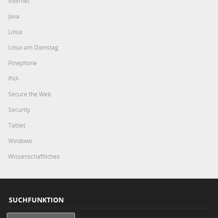
Internet
Java
Linux
Linux am Dienstag
Pinephone
PVA
Secure the Web
Security
Tablet
Windows
Wissenschaftliches
SUCHFUNKTION
Search