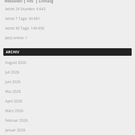
Webseiten
|
Hits
|
Einmalig
letzte 24 Stunden:
4.643
letzte 7 Tage:
34.661
letzte 30 Tage:
149.456
Jetzt online: 1
ARCHIV
August 2026
Juli 2026
Juni 2026
Mai 2026
April 2026
März 2026
Februar 2026
Januar 2026