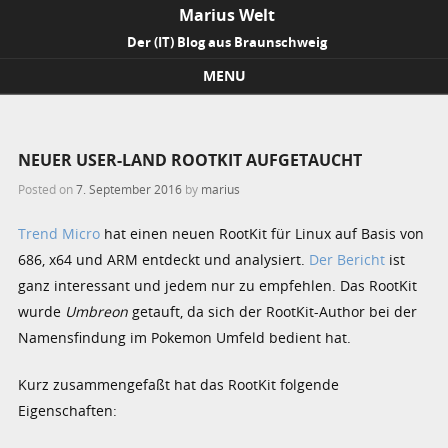
Marius Welt
Der (IT) Blog aus Braunschweig
MENU
Skip to content
NEUER USER-LAND ROOTKIT AUFGETAUCHT
Posted on
7. September 2016
by
marius
Trend Micro
hat einen neuen RootKit für Linux auf Basis von
686, x64 und ARM entdeckt und analysiert.
Der Bericht
ist
ganz interessant und jedem nur zu empfehlen. Das RootKit
wurde
Umbreon
getauft, da sich der RootKit-Author bei der
Namensfindung im Pokemon Umfeld bedient hat.
Kurz zusammengefaßt hat das RootKit folgende
Eigenschaften: