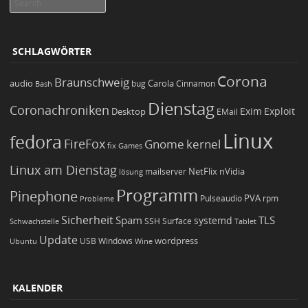
SCHLAGWÖRTER
Corona
Braunschweig
Carola
audio
bug
Bash
Cinnamon
Dienstag
Coronachroniken
Exim
Desktop
Exploit
EMail
Linux
fedora
FireFox
Gnome
kernel
Games
fix
Linux am Dienstag
NetFlix
nVidia
lösung
mailserver
Programm
Pinephone
PVA
Pulseaudio
rpm
Probleme
Sicherheit
TLS
Spam
systemd
Schwachstelle
SSH
Surface
Tablet
Update
wordpress
Ubuntu
USB
Windows
Wine
KALENDER