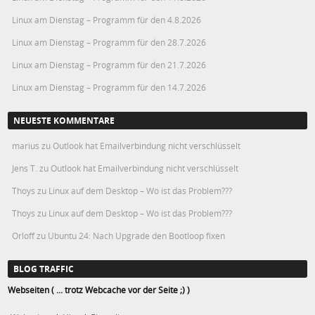
Linux am Dienstag – Programm für den 4.8.2026
Linux am Dienstag – Programm für den 28.7.2026
Linux am Dienstag – Programm für den 21.7.2026
Linux am Dienstag – Programm für den 14.7.2026
NEUESTE KOMMENTARE
marius
zu
Outlook hat Emailverbindung nicht verschlüsselt
Jens T.
zu
Outlook hat Emailverbindung nicht verschlüsselt
Thoys
zu
Linux auf dem Desktop – Wo ist das Problem???
Thoys
zu
Linux auf dem Desktop – Wo ist das Problem???
Orloff
zu
Ubuntu 24: Nach Upgrade den Bootloop fixen
BLOG TRAFFIC
Webseiten ( ... trotz Webcache vor der Seite ;) )