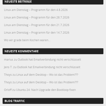
NEUESTE BEITRÄGE
Linux am Dienstag – Programm für den 4.8.2026
Linux am Dienstag – Programm für den 28.7.2026
Linux am Dienstag – Programm für den 21.7.2026
Linux am Dienstag – Programm für den 14.7.2026
Wo wir grade beim Kochen waren…
NEUESTE KOMMENTARE
marius
zu
Outlook hat Emailverbindung nicht verschlüsselt
Jens T.
zu
Outlook hat Emailverbindung nicht verschlüsselt
Thoys
zu
Linux auf dem Desktop – Wo ist das Problem???
Thoys
zu
Linux auf dem Desktop – Wo ist das Problem???
Orloff
zu
Ubuntu 24: Nach Upgrade den Bootloop fixen
BLOG TRAFFIC