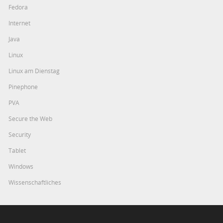
Fedora
Internet
Java
Linux
Linux am Dienstag
Pinephone
PVA
Secure the Web
Security
Tablet
Windows
Wissenschaftliches