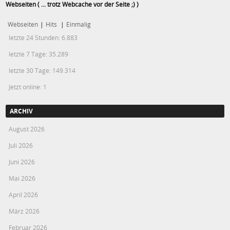
Webseiten ( ... trotz Webcache vor der Seite ;) )
Webseiten
|
Hits
|
Einmalig
letzte 24 Stunden:
6.883
letzte 7 Tage:
35.289
letzte 30 Tage:
149.314
Jetzt online: 1
ARCHIV
August 2026
Juli 2026
Juni 2026
Mai 2026
April 2026
März 2026
Februar 2026