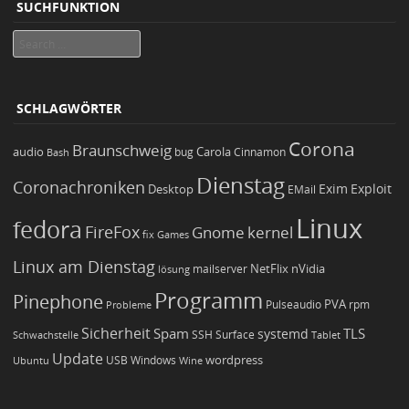
SUCHFUNKTION
Search
SCHLAGWÖRTER
Corona
Braunschweig
Carola
audio
bug
Bash
Cinnamon
Dienstag
Coronachroniken
Exim
Desktop
Exploit
EMail
Linux
fedora
FireFox
Gnome
kernel
Games
fix
Linux am Dienstag
NetFlix
nVidia
lösung
mailserver
Programm
Pinephone
PVA
Pulseaudio
rpm
Probleme
Sicherheit
TLS
Spam
systemd
Schwachstelle
SSH
Surface
Tablet
Update
wordpress
Ubuntu
USB
Windows
Wine