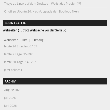
Thoys
zu
Linux auf dem Desktop – Wo ist das Problem???
Orloff
zu
Ubuntu 24: Nach Upgrade den Bootloop fixen
BLOG TRAFFIC
Webseiten ( ... trotz Webcache vor der Seite ;) )
Webseiten
|
Hits
|
Einmalig
letzte 24 Stunden:
6.107
letzte 7 Tage:
35.892
letzte 30 Tage:
146.297
Jetzt online: 1
ARCHIV
August 2026
Juli 2026
Juni 2026