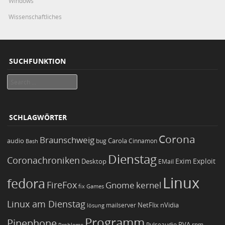
Windows
Wissenschaftliches
SUCHFUNKTION
Search
SCHLAGWÖRTER
Corona
Braunschweig
Carola
audio
bug
Bash
Cinnamon
Dienstag
Coronachroniken
Exim
Desktop
Exploit
EMail
Linux
fedora
FireFox
Gnome
kernel
Games
fix
Linux am Dienstag
NetFlix
nVidia
lösung
mailserver
Programm
Pinephone
PVA
Pulseaudio
rpm