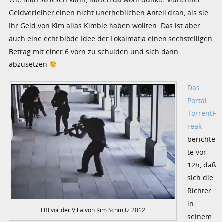
Geldverleiher einen nicht unerheblichen Anteil dran, als sie
Ihr Geld von Kim alias Kimble haben wollten. Das ist aber
auch eine echt blöde Idee der Lokalmafia einen sechstelligen
Betrag mit einer 6 vorn zu schulden und sich dann
abzusetzen
Das
Portal
TorrentF
reak
berichte
te vor
12h, daß
sich die
Richter
in
FBI vor der Villa von Kim Schmitz 2012
seinem