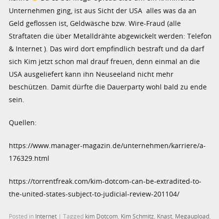
Unternehmen ging, ist aus Sicht der USA alles was da an
Geld geflossen ist, Geldwäsche bzw. Wire-Fraud (alle
Straftaten die über Metalldrähte abgewickelt werden: Telefon
& Internet ). Das wird dort empfindlich bestraft und da darf
sich Kim jetzt schon mal drauf freuen, denn einmal an die
USA ausgeliefert kann ihn Neuseeland nicht mehr
beschützen. Damit dürfte die Dauerparty wohl bald zu ende
sein.
Quellen:
https://www.manager-magazin.de/unternehmen/karriere/a-
176329.html
https://torrentfreak.com/kim-dotcom-can-be-extradited-to-
the-united-states-subject-to-judicial-review-201104/
Posted in
Internet
|
Tagged
kim Dotcom
,
Kim Schmitz
,
Knast
,
Megaupload
,