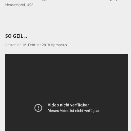
Neuseeland
,
USA
SO GEIL ..
Posted on
16. Februar 2018
by
marius