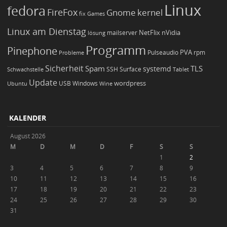
Linux
fedora
FireFox
Gnome
kernel
Games
fix
Linux am Dienstag
NetFlix
nVidia
lösung
mailserver
Programm
Pinephone
PVA
Pulseaudio
rpm
Probleme
Sicherheit
TLS
Spam
systemd
Schwachstelle
SSH
Surface
Tablet
Update
wordpress
Ubuntu
USB
Windows
Wine
KALENDER
August 2026
M
D
M
D
F
S
S
1
2
3
4
5
6
7
8
9
10
11
12
13
14
15
16
17
18
19
20
21
22
23
24
25
26
27
28
29
30
31