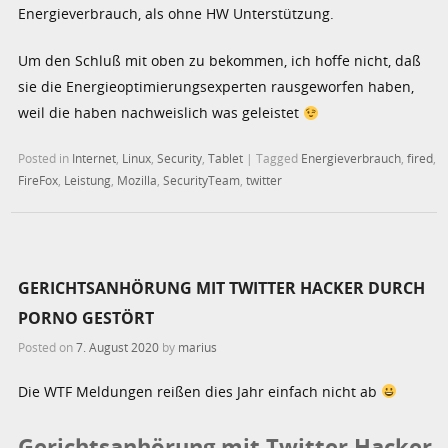
Energieverbrauch, als ohne HW Unterstützung.
Um den Schluß mit oben zu bekommen, ich hoffe nicht, daß
sie die Energieoptimierungsexperten rausgeworfen haben,
weil die haben nachweislich was geleistet
Posted in
Internet
,
Linux
,
Security
,
Tablet
|
Tagged
Energieverbrauch
,
fired
,
FireFox
,
Leistung
,
Mozilla
,
SecurityTeam
,
twitter
GERICHTSANHÖRUNG MIT TWITTER HACKER DURCH
PORNO GESTÖRT
Posted on
7. August 2020
by
marius
Die WTF Meldungen reißen dies Jahr einfach nicht ab
Gerichtsanhörung mit Twitter Hacker