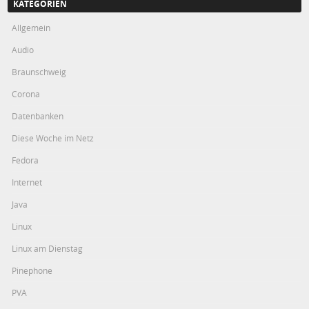
KATEGORIEN
Allgemein
Audio
Braunschweig
Corona
Datenbanken
Diese Woche im Netz
Fedora
Internet
Java
Linux
Linux am Dienstag
Pinephone
PVA