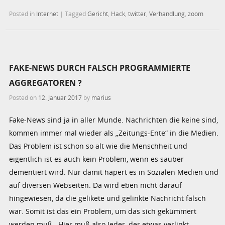
Posted in
Internet
|
Tagged
Gericht
,
Hack
,
twitter
,
Verhandlung
,
zoom
FAKE-NEWS DURCH FALSCH PROGRAMMIERTE
AGGREGATOREN ?
Posted on
12. Januar 2017
by
marius
Fake-News sind ja in aller Munde. Nachrichten die keine sind,
kommen immer mal wieder als „Zeitungs-Ente“ in die Medien.
Das Problem ist schon so alt wie die Menschheit und
eigentlich ist es auch kein Problem, wenn es sauber
dementiert wird. Nur damit hapert es in Sozialen Medien und
auf diversen Webseiten. Da wird eben nicht darauf
hingewiesen, da die gelikete und gelinkte Nachricht falsch
war. Somit ist das ein Problem, um das sich gekümmert
werden muß. Hier muß also Jeder, der etwas verlinkt,