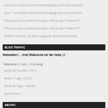
marius
zu
Outlook hat Emailverbindung nicht verschlüsselt
Jens T.
zu
Outlook hat Emailverbindung nicht verschlüsselt
Thoys
zu
Linux auf dem Desktop – Wo ist das Problem???
Thoys
zu
Linux auf dem Desktop – Wo ist das Problem???
Orloff
zu
Ubuntu 24: Nach Upgrade den Bootloop fixen
BLOG TRAFFIC
Webseiten ( ... trotz Webcache vor der Seite ;) )
Webseiten
|
Hits
|
Einmalig
letzte 24 Stunden:
4.014
letzte 7 Tage:
33.313
letzte 30 Tage:
146.484
Jetzt online: 1
ARCHIV