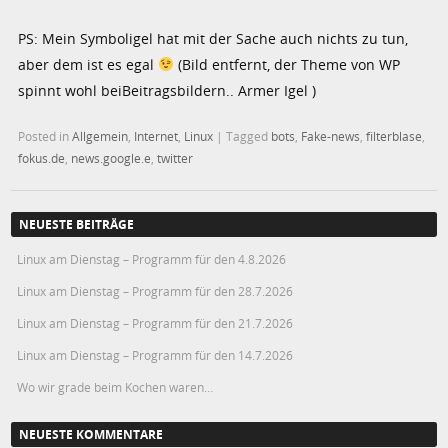
PS: Mein Symboligel hat mit der Sache auch nichts zu tun,
aber dem ist es egal
(Bild entfernt, der Theme von WP
spinnt wohl beiBeitragsbildern.. Armer Igel )
Posted in
Allgemein
,
Internet
,
Linux
|
Tagged
bots
,
Fake-news
,
filterblase
,
fokus.de
,
news.google.e
,
twitter
NEUESTE BEITRÄGE
Linux am Dienstag – Programm für den 4.8.2026
Linux am Dienstag – Programm für den 28.7.2026
Linux am Dienstag – Programm für den 21.7.2026
Linux am Dienstag – Programm für den 14.7.2026
Wo wir grade beim Kochen waren…
NEUESTE KOMMENTARE