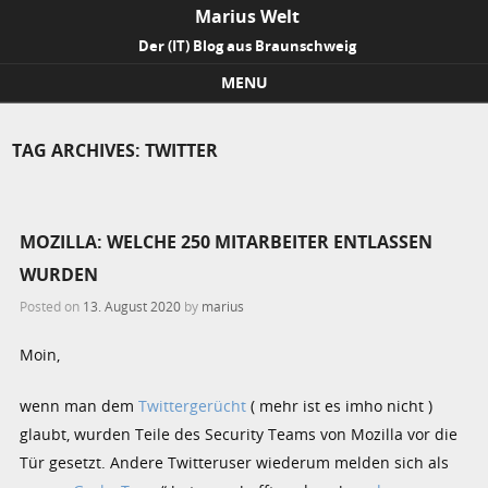
Marius Welt
Der (IT) Blog aus Braunschweig
MENU
Skip to content
TAG ARCHIVES:
TWITTER
MOZILLA: WELCHE 250 MITARBEITER ENTLASSEN
WURDEN
Posted on
13. August 2020
by
marius
Moin,
wenn man dem
Twittergerücht
( mehr ist es imho nicht )
glaubt, wurden Teile des Security Teams von Mozilla vor die
Tür gesetzt. Andere Twitteruser wiederum melden sich als