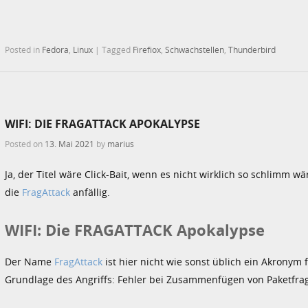
Posted in
Fedora
,
Linux
|
Tagged
Firefiox
,
Schwachstellen
,
Thunderbird
WIFI: DIE FRAGATTACK APOKALYPSE
Posted on
13. Mai 2021
by
marius
Ja, der Titel wäre Click-Bait, wenn es nicht wirklich so schlimm wär
die
FragAttack
anfällig.
WIFI: Die FRAGATTACK Apokalypse
Der Name
FragAttack
ist hier nicht wie sonst üblich ein Akronym
Grundlage des Angriffs: Fehler bei Zusammenfügen von Paketfr