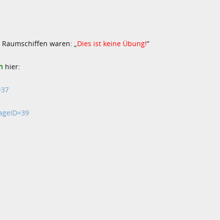
i Raumschiffen waren: „
Dies ist keine Übung!
“
n
hier:
=37
kageID=39