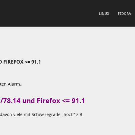
TO CONTENT
LINUX
FEDORA
nu
 FIREFOX <= 91.1
ten Alarm.
/78.14 und Firefox <= 91.1
avon viele mit Schweregrade „hoch“ z.B.