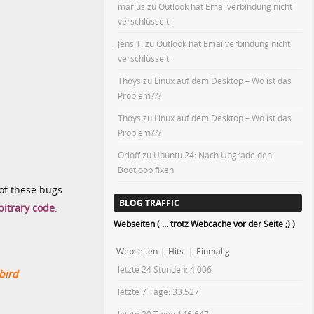
marius
zu
Outlook hat Emailverbindung nicht
verschlüsselt
Jens T.
zu
Outlook hat Emailverbindung nicht
verschlüsselt
Thoys
zu
Linux auf dem Desktop – Wo ist das
Problem???
Thoys
zu
Linux auf dem Desktop – Wo ist das
Problem???
Orloff
zu
Ubuntu 24: Nach Upgrade den
Bootloop fixen
of these bugs
BLOG TRAFFIC
bitrary code
.
Webseiten ( ... trotz Webcache vor der Seite ;) )
Webseiten
|
Hits
|
Einmalig
letzte 24 Stunden:
4.006
bird
letzte 7 Tage:
33.527