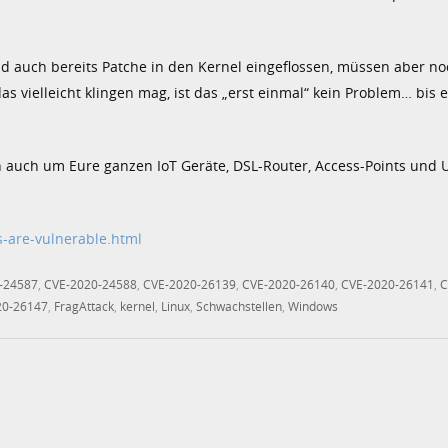
nd auch bereits Patche in den Kernel eingeflossen, müssen aber n
das vielleicht klingen mag, ist das „erst einmal“ kein Problem… bis
 auch um Eure ganzen IoT Geräte, DSL-Router, Access-Points und U
s-are-vulnerable.html
-24587
,
CVE-2020-24588
,
CVE-2020-26139
,
CVE-2020-26140
,
CVE-2020-26141
,
C
20-26147
,
FragAttack
,
kernel
,
Linux
,
Schwachstellen
,
Windows