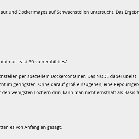
chaut und Dockerimages auf Schwachstellen untersucht. Das Ergebni
ain-at-least-30-vulnerabilities/
chstellen per speziellem Dockercontainer. Das NODE dabei übelst
cht im geringsten. Ohne darauf groß einzugehen, eine Repoumgebu
it den wenigsten Löchern drin, kann man nicht ernsthaft als Basis 
atten es von Anfang an gesagt: