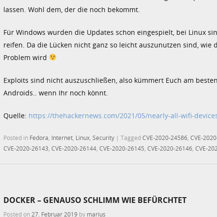
lassen. Wohl dem, der die noch bekommt.
Für Windows wurden die Updates schon eingespielt, bei Linux si
reifen. Da die Lücken nicht ganz so leicht auszunutzen sind, wie 
Problem wird
Exploits sind nicht auszuschließen, also kümmert Euch am besten
Androids.. wenn Ihr noch könnt.
Quelle:
https://thehackernews.com/2021/05/nearly-all-wifi-device
Posted in
Fedora
,
Internet
,
Linux
,
Security
|
Tagged
CVE-2020-24586
,
CVE-2020
CVE-2020-26143
,
CVE-2020-26144
,
CVE-2020-26145
,
CVE-2020-26146
,
CVE-20
DOCKER – GENAUSO SCHLIMM WIE BEFÜRCHTET
Posted on
27. Februar 2019
by
marius