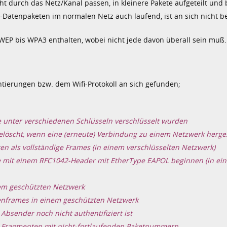
ht durch das Netz/Kanal passen, in kleinere Pakete aufgeteilt und
Datenpaketen im normalen Netz auch laufend, ist an sich nicht b
WEP bis WPA3 enthalten, wobei nicht jede davon überall sein muß.
ierungen bzw. dem Wifi-Protokoll an sich gefunden;
unter verschiedenen Schlüsseln verschlüsselt wurden
löscht, wenn eine (erneute) Verbindung zu einem Netzwerk herges
n als vollständige Frames (in einem verschlüsselten Netzwerk)
e mit einem RFC1042-Header mit EtherType EAPOL beginnen (in ei
nem geschützten Netzwerk
tenframes in einem geschützten Netzwerk
bsender noch nicht authentifiziert ist
 Fragmenten mit nicht-fortlaufenden Paketnummern