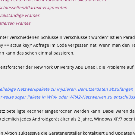
chlüsselten/Klartext-Fragmenten
vollständige Frames
ntierten Frames
er verschiedenen Schlüsseln verschlüsselt wurden“ Ist ein Parad
key == actualkey)“ Abfrage im Code vergessen hat. Wenn man den Tes
ann kann das schon einmal passieren.
eitsforscher der New York University Abu Dhabi, die Probleme auf 
eliebige Netzwerkpakete zu injizieren, Benutzerdaten abzufangen
cherweise sogar Pakete in WPA- oder WPA2-Netzwerken zu entschlüss
Netz beteiligte Rechner eingebrochen werden kann. Dabei wären d
ziemlich jedes Androidgerät älter als 2 Jahre, Windows XP/7 oder
n Aktion sukzessive die Gerätehersteller kontaktiert und Updates v