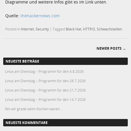
Diagramme und weitere Infos gibt es im Link unten.
Quelle:
thehackernews.com
Posted in
Internet
,
Security
|
Tagged
Black Hat
,
HTTP/2
,
Schwachstellen
NEWER POSTS
→
Post navigation
NEUESTE BEITRÄGE
Linux am Dienstag – Programm für den 4.8.2026
Linux am Dienstag – Programm für den 28.7.2026
Linux am Dienstag – Programm für den 21.7.2026
Linux am Dienstag – Programm für den 14.7.2026
Wo wir grade beim Kochen waren…
NEUESTE KOMMENTARE