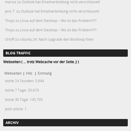
marius
zu
Outlook hat Emailverbindung nicht verschlüsselt
Jens T.
zu
Outlook hat Emailverbindung nicht verschlüsselt
Thoys
zu
Linux auf dem Desktop – Wo ist das Problem???
Thoys
zu
Linux auf dem Desktop – Wo ist das Problem???
Orloff
zu
Ubuntu 24: Nach Upgrade den Bootloop fixen
BLOG TRAFFIC
Webseiten ( ... trotz Webcache vor der Seite ;) )
Webseiten
|
Hits
|
Einmalig
letzte 24 Stunden:
5.694
letzte 7 Tage:
35.670
letzte 30 Tage:
145.705
Jetzt online: 1
ARCHIV