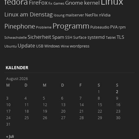
Linux
fedora
FireFox
Gnome
kernel
Games
fix
Linux am Dienstag
NetFlix
nVidia
lösung
mailserver
Programm
Pinephone
PVA
Pulseaudio
rpm
Probleme
Sicherheit
TLS
Spam
systemd
Schwachstelle
SSH
Surface
Tablet
Update
wordpress
Ubuntu
USB
Windows
Wine
KALENDER
August 2026
M
D
M
D
F
S
S
1
2
3
4
5
6
7
8
9
10
11
12
13
14
15
16
17
18
19
20
21
22
23
24
25
26
27
28
29
30
31
« Juli