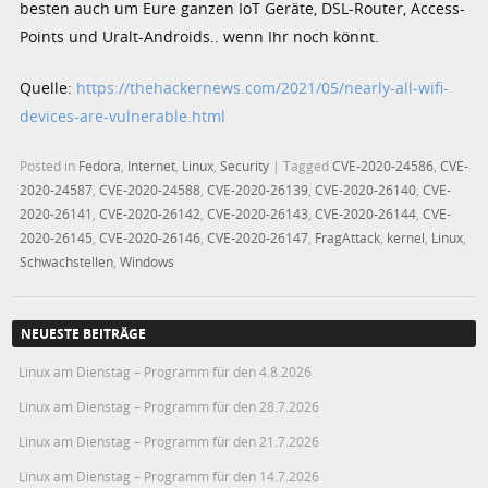
besten auch um Eure ganzen IoT Geräte, DSL-Router, Access-
Points und Uralt-Androids.. wenn Ihr noch könnt.
Quelle:
https://thehackernews.com/2021/05/nearly-all-wifi-
devices-are-vulnerable.html
Posted in
Fedora
,
Internet
,
Linux
,
Security
|
Tagged
CVE-2020-24586
,
CVE-
2020-24587
,
CVE-2020-24588
,
CVE-2020-26139
,
CVE-2020-26140
,
CVE-
2020-26141
,
CVE-2020-26142
,
CVE-2020-26143
,
CVE-2020-26144
,
CVE-
2020-26145
,
CVE-2020-26146
,
CVE-2020-26147
,
FragAttack
,
kernel
,
Linux
,
Schwachstellen
,
Windows
NEUESTE BEITRÄGE
Linux am Dienstag – Programm für den 4.8.2026
Linux am Dienstag – Programm für den 28.7.2026
Linux am Dienstag – Programm für den 21.7.2026
Linux am Dienstag – Programm für den 14.7.2026