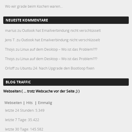
Wo wir grade beim Kochen waren…
NEUESTE KOMMENTARE
marius
zu
Outlook hat Emailverbindung nicht verschlüsselt
Jens T.
zu
Outlook hat Emailverbindung nicht verschlüsselt
Thoys
zu
Linux auf dem Desktop – Wo ist das Problem???
Thoys
zu
Linux auf dem Desktop – Wo ist das Problem???
Orloff
zu
Ubuntu 24: Nach Upgrade den Bootloop fixen
BLOG TRAFFIC
Webseiten ( ... trotz Webcache vor der Seite ;) )
Webseiten
|
Hits
|
Einmalig
letzte 24 Stunden:
5.349
letzte 7 Tage:
35.422
letzte 30 Tage:
145.582