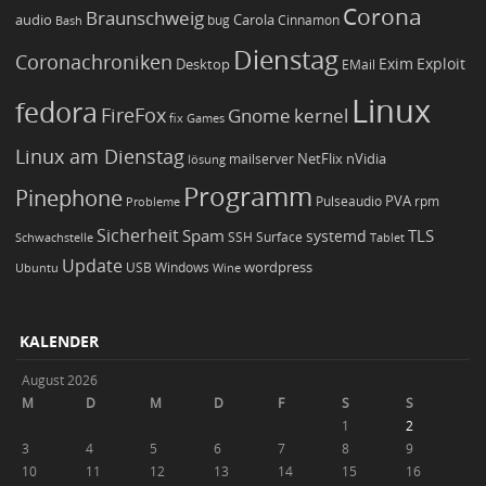
Corona
Braunschweig
Carola
audio
bug
Bash
Cinnamon
Dienstag
Coronachroniken
Exim
Desktop
Exploit
EMail
Linux
fedora
FireFox
Gnome
kernel
Games
fix
Linux am Dienstag
NetFlix
nVidia
lösung
mailserver
Programm
Pinephone
PVA
Pulseaudio
rpm
Probleme
Sicherheit
TLS
Spam
systemd
Schwachstelle
SSH
Surface
Tablet
Update
wordpress
Ubuntu
USB
Windows
Wine
KALENDER
August 2026
M
D
M
D
F
S
S
1
2
3
4
5
6
7
8
9
10
11
12
13
14
15
16