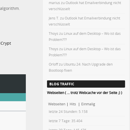
marius
zu
Outlook hat Emailverbindung nicht
 algorithm.
verschlüsselt
Jens T.
zu
Outlook hat Emailverbindung nicht
verschlüsselt
Thoys
zu
Linux auf dem Desktop – Wo ist das
Problem???
MCrypt
Thoys
zu
Linux auf dem Desktop – Wo ist das
Problem???
Orloff
zu
Ubuntu 24: Nach Upgrade den
Bootloop fixen
BLOG TRAFFIC
Webseiten ( ... trotz Webcache vor der Seite ;) )
Webseiten
|
Hits
|
Einmalig
letzte 24 Stunden:
5.158
letzte 7 Tage:
35.404