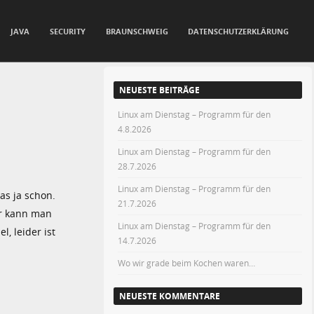
JAVA
SECURITY
BRAUNSCHWEIG
DATENSCHUTZERKLÄRUNG
NEUESTE BEITRÄGE
Linux am Dienstag – Programm für den
4.8.2026
Linux am Dienstag – Programm für den
28.7.2026
Linux am Dienstag – Programm für den
as ja schon.
21.7.2026
r kann man
Linux am Dienstag – Programm für den
, leider ist
14.7.2026
Wo wir grade beim Kochen waren…
NEUESTE KOMMENTARE