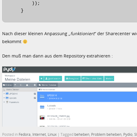
        ));

    }
Nach dieser kleinen Anpassung „
funktioniert
“ der Sharecenter w
bekommt
Den muß man dann aus dem Repository extrahieren :
Posted in
Fedora
,
Internet
,
Linux
|
Tagged
beheben
,
Problem beheben
,
Pydio
,
S