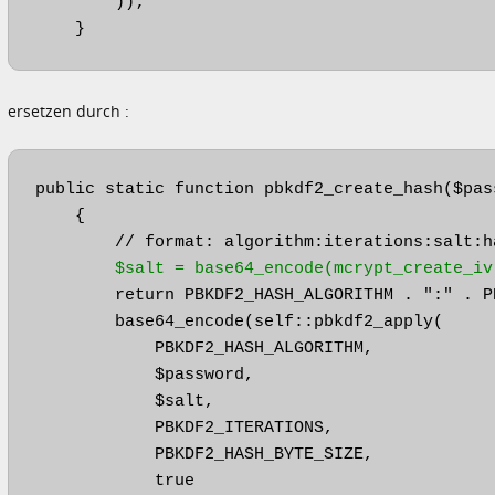
        ));

    }
ersetzen durch :
public static function pbkdf2_create_hash($pass
    {

        // format: algorithm:iterations:salt:ha
$salt = base64_encode(mcrypt_create_iv
        return PBKDF2_HASH_ALGORITHM . ":" . P
        base64_encode(self::pbkdf2_apply(

            PBKDF2_HASH_ALGORITHM,

            $password,

            $salt,

            PBKDF2_ITERATIONS,

            PBKDF2_HASH_BYTE_SIZE,

            true
