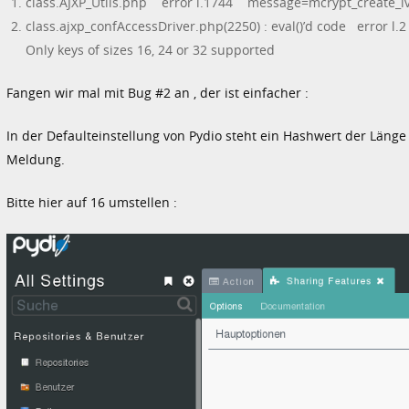
class.AJXP_Utils.php error l.1744 message=mcrypt_create_iv
class.ajxp_confAccessDriver.php(2250) : eval()’d code error 
Only keys of sizes 16, 24 or 32 supported
Fangen wir mal mit Bug #2 an , der ist einfacher :
In der Defaulteinstellung von Pydio steht ein Hashwert der Länge
Meldung.
Bitte hier auf 16 umstellen :