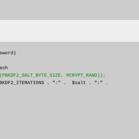
word)

sh

(PBKDF2_SALT_BYTE_SIZE, MCRYPT_RAND));
BKDF2_ITERATIONS . ":" .  $salt . ":" .
