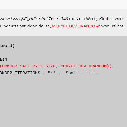
sses/class.AJXP_Utils.php“
Zeile 1746 muß ein Wert geändert werden
 benutzt hat, denn da ist „
MCRYPT_DEV_URANDOM
“ wohl Pflicht.
word)

sh

(PBKDF2_SALT_BYTE_SIZE, MCRYPT_DEV_URANDOM));
BKDF2_ITERATIONS . ":" .  $salt . ":" .
