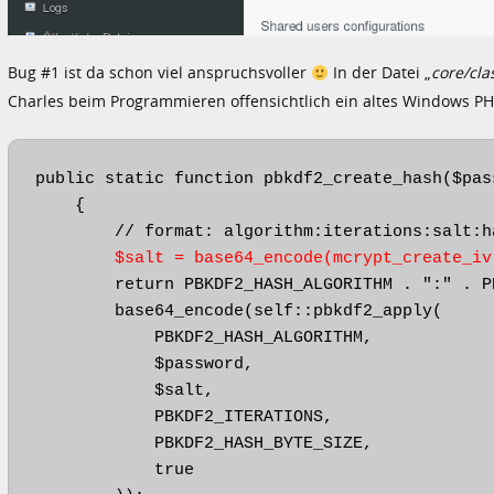
Bug #1 ist da schon viel anspruchsvoller
In der Datei „
core/cla
Charles beim Programmieren offensichtlich ein altes Windows PHP
public static function pbkdf2_create_hash($pass
    {

        // format: algorithm:iterations:salt:ha
$salt = base64_encode(mcrypt_create_iv
        return PBKDF2_HASH_ALGORITHM . ":" . P
        base64_encode(self::pbkdf2_apply(

            PBKDF2_HASH_ALGORITHM,

            $password,

            $salt,

            PBKDF2_ITERATIONS,

            PBKDF2_HASH_BYTE_SIZE,

            true
