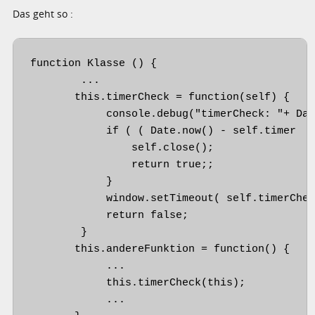
Das geht so :
function Klasse () {

        ...        

       this.timerCheck = function(self) {

            console.debug("timerCheck: "+ Dat
            if ( ( Date.now() - self.timer  )
                self.close(); 

                return true;;

            }

            window.setTimeout( self.timerChec
            return false;

        }

       this.andereFunktion = function() {

            ...

            this.timerCheck(this);

            ...
