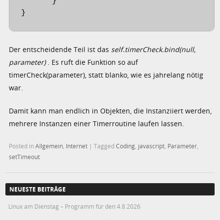
       }

}
Der entscheidende Teil ist das
self.timerCheck.bind(null,
parameter)
. Es ruft die Funktion so auf
timerCheck(parameter), statt blanko, wie es jahrelang nötig
war.
Damit kann man endlich in Objekten, die Instanziiert werden,
mehrere Instanzen einer Timerroutine laufen lassen.
Posted in
Allgemein
,
Internet
|
Tagged
Coding
,
javascript
,
Parameter
,
setTimeout
NEUESTE BEITRÄGE
Linux am Dienstag – Programm für den 4.8.2026