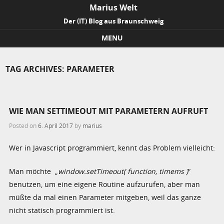
Marius Welt
Der (IT) Blog aus Braunschweig
MENU
Skip to content
TAG ARCHIVES:
PARAMETER
WIE MAN SETTIMEOUT MIT PARAMETERN AUFRUFT
Posted on
6. April 2017
by
marius
Wer in Javascript programmiert, kennt das Problem vielleicht:
Man möchte „
window.setTimeout( function, timems )
“
benutzen, um eine eigene Routine aufzurufen, aber man
müßte da mal einen Parameter mitgeben, weil das ganze
nicht statisch programmiert ist.