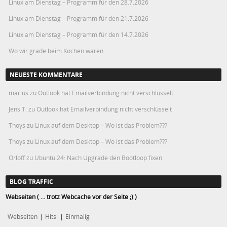
Linux am Dienstag – Programm für den 28.7.2026
Linux am Dienstag – Programm für den 21.7.2026
Linux am Dienstag – Programm für den 14.7.2026
Wo wir grade beim Kochen waren…
NEUESTE KOMMENTARE
marius
zu
Outlook hat Emailverbindung nicht verschlüsselt
Jens T.
zu
Outlook hat Emailverbindung nicht verschlüsselt
Thoys
zu
Linux auf dem Desktop – Wo ist das Problem???
Thoys
zu
Linux auf dem Desktop – Wo ist das Problem???
Orloff
zu
Ubuntu 24: Nach Upgrade den Bootloop fixen
BLOG TRAFFIC
Webseiten ( ... trotz Webcache vor der Seite ;) )
Webseiten
|
Hits
|
Einmalig