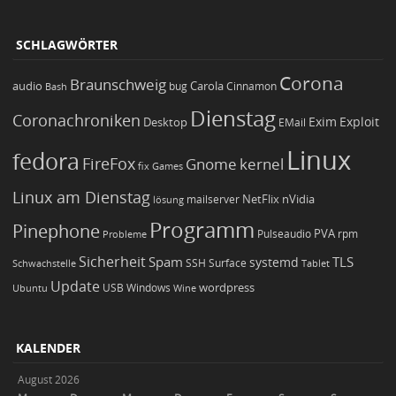
SCHLAGWÖRTER
Corona
Braunschweig
Carola
audio
bug
Bash
Cinnamon
Dienstag
Coronachroniken
Exim
Desktop
Exploit
EMail
Linux
fedora
FireFox
Gnome
kernel
Games
fix
Linux am Dienstag
NetFlix
nVidia
lösung
mailserver
Programm
Pinephone
PVA
Pulseaudio
rpm
Probleme
Sicherheit
TLS
Spam
systemd
Schwachstelle
SSH
Surface
Tablet
Update
wordpress
Ubuntu
USB
Windows
Wine
KALENDER
August 2026