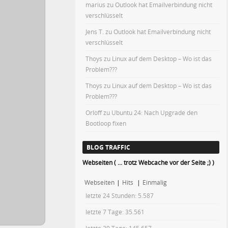
marius
zu
Outlook hat Emailverbindung nicht
verschlüsselt
Jens T.
zu
Outlook hat Emailverbindung nicht
verschlüsselt
Thoys
zu
Linux auf dem Desktop – Wo ist das
Problem???
Thoys
zu
Linux auf dem Desktop – Wo ist das
Problem???
Orloff
zu
Ubuntu 24: Nach Upgrade den
Bootloop fixen
BLOG TRAFFIC
Webseiten ( ... trotz Webcache vor der Seite ;) )
Webseiten
|
Hits
|
Einmalig
letzte 24 Stunden:
5.587
letzte 7 Tage:
35.561