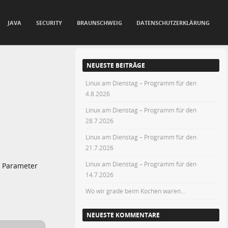
JAVA
SECURITY
BRAUNSCHWEIG
DATENSCHUTZERKLÄRUNG
NEUESTE BEITRÄGE
Linux am Dienstag – Programm für den
4.8.2026
Linux am Dienstag – Programm für den
28.7.2026
Linux am Dienstag – Programm für den
21.7.2026
Linux am Dienstag – Programm für den
n Parameter
14.7.2026
Wo wir grade beim Kochen waren…
NEUESTE KOMMENTARE