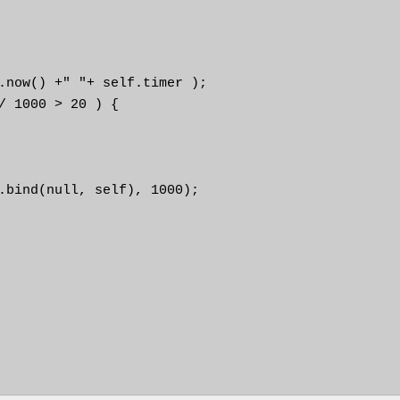
.now() +" "+ self.timer );

/ 1000 > 20 ) {

.bind(null, self), 1000);
