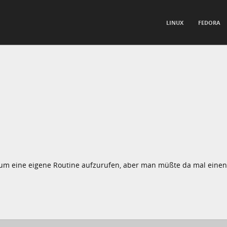
TO CONTENT
LINUX
FEDORA
nu
 um eine eigene Routine aufzurufen, aber man müßte da mal eine