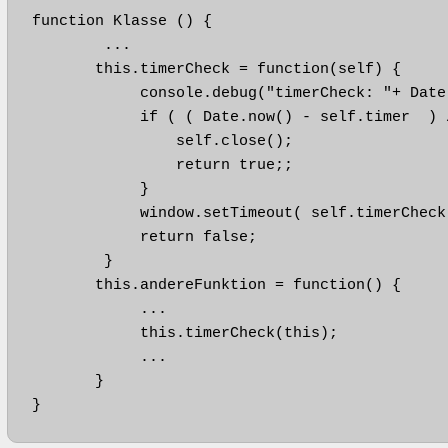
function Klasse () {

        ...        

       this.timerCheck = function(self) {

            console.debug("timerCheck: "+ Date
            if ( ( Date.now() - self.timer  ) 
                self.close(); 

                return true;;

            }

            window.setTimeout( self.timerCheck
            return false;

        }

       this.andereFunktion = function() {

            ...

            this.timerCheck(this);

            ...

       }

}