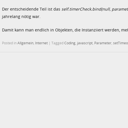
Der entscheidende Teil ist das
self.timerCheck.bind(null, paramet
jahrelang nötig war.
Damit kann man endlich in Objekten, die Instanziiert werden, me
Posted in
Allgemein
,
Internet
|
Tagged
Coding
,
javascript
,
Parameter
,
setTimeo