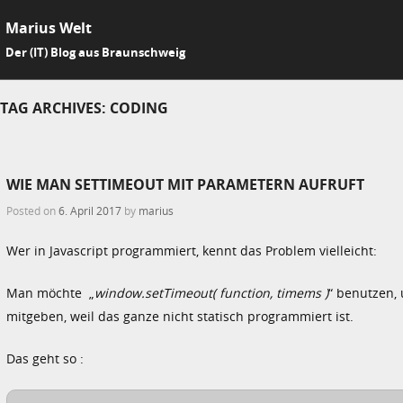
Marius Welt
SKIP 
Der (IT) Blog aus Braunschweig
Me
TAG ARCHIVES:
CODING
WIE MAN SETTIMEOUT MIT PARAMETERN AUFRUFT
Posted on
6. April 2017
by
marius
Wer in Javascript programmiert, kennt das Problem vielleicht:
Man möchte „
window.setTimeout( function, timems )
“ benutzen,
mitgeben, weil das ganze nicht statisch programmiert ist.
Das geht so :