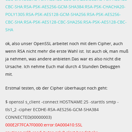
CBC-SHA:RSA-PSK-AES256-GCM-SHA384:RSA-PSK-CHACHA20-
POLY1305:RSA-PSK-AES128-GCM-SHA256:RSA-PSK-AES256-
CBC-SHA:RSA-PSK-AES128-CBC-SHA256:RSA-PSK-AES128-CBC-
SHA
ok, also unser OpenSSL arbeitet noch mit dem Cipher, auch
wenn RSA nicht mehr die erste Wahl ist. Ist auch ok, man muß
ja nehmen, was andere anbieten.Das war es also nicht die
Ursache. Ich nehme Euch mal durch 4 Stunden Debuggen
mit.
Erstmal testen, ob der Cipher überhaupt noch geht:
$ openssl s_client -connect HOSTNAME:25 -starttls smtp -
tls1_2 -cipher ECDHE-RSA-AES256-GCM-SHA384
CONNECTED(00000003)
000E2F7FCA7F0000:error:0A000410:SSL