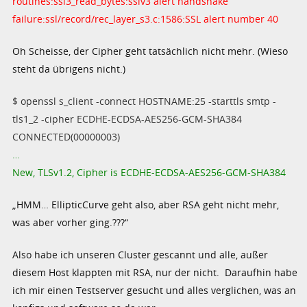
routines:ssl3_read_bytes:sslv3 alert handshake
failure:ssl/record/rec_layer_s3.c:1586:SSL alert number 40
Oh Scheisse, der Cipher geht tatsächlich nicht mehr. (Wieso
steht da übrigens nicht.)
$ openssl s_client -connect HOSTNAME:25 -starttls smtp -
tls1_2 -cipher ECDHE-ECDSA-AES256-GCM-SHA384
CONNECTED(00000003)
…
New, TLSv1.2, Cipher is ECDHE-ECDSA-AES256-GCM-SHA384
„HMM… EllipticCurve geht also, aber RSA geht nicht mehr,
was aber vorher ging.???“
Also habe ich unseren Cluster gescannt und alle, außer
diesem Host klappten mit RSA, nur der nicht. Daraufhin habe
ich mir einen Testserver gesucht und alles verglichen, was an