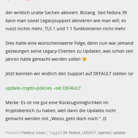
der wirklich uralte Sachen aktiviert. Bislang. Seit Fedora 39
kann man soviel Legacysupport aktivieren wie man will, es
nutzt nichts mehr, TLS 1 und 1.1 funktionieren nicht mehr.
Dies hatte eine wünschenswerte Folge, denn nun war jemand
gezwungen seine Legacy-Clienten zu Updaten, was schon seit
Jahren hätte gemacht werden sollen
Jetzt konnten wir endlich den Support auf DEFAULT stellen \o/
update-crypto-policies –set DEFAULT
Merke: Es ist nie gut eine Rückzugsmöglichkeit im
Kryptobereich zu haben, weil dann die Updates nicht
gemacht werden mit „Wieso, geht doch noch.“ ;D
Posted in
Fedora
,
Linux
|
Tagged
39
,
fedora
,
LEGACY
,
openssl
,
update-