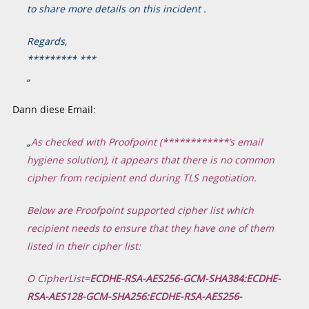
to share more details on this incident .
Regards,
********* ***
„
Dann diese Email:
„
As checked with Proofpoint (************’s email
hygiene solution), it appears that there is no common
cipher from recipient end during TLS negotiation.
Below are Proofpoint supported cipher list which
recipient needs to ensure that they have one of them
listed in their cipher list:
O CipherList=
ECDHE-RSA-AES256-GCM-SHA384:ECDHE-
RSA-AES128-GCM-SHA256:ECDHE-RSA-AES256-