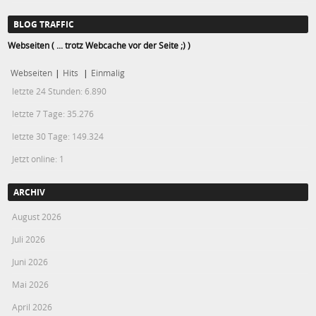
BLOG TRAFFIC
Webseiten ( ... trotz Webcache vor der Seite ;) )
Webseiten
|
Hits
|
Einmalig
letzte 24 Stunden:
6.890
letzte 7 Tage:
35.276
letzte 30 Tage:
149.324
Jetzt online: 1
ARCHIV
August 2026
Juli 2026
Juni 2026
Mai 2026
April 2026