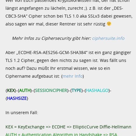
Wer von Euch passendes Kryptovorwissen hat, der hat schon
längst angefangen zu lächeln, zurecht ;). z.B. ist der „DES-
CBC3-SHA“ Cipher schon bei TLS 1.0 aka SSLv3 dabei gewesen,
also sagen wir mal, dieser Rentner ist sehr rüstig
Mehr Infos zu Ciphersecurity gibt hier:
ciphersuite.info
Aber „ECDHE-RSA-AES256-GCM-SHA384“ ist ein ganz gängiger
TLS 1.2 Cipher, gegen den nichts zu sagen ist. Was fällt uns
noch auf? Dazu müßt Ihr erstmal wissen, wie so ein
Ciphername aufgebaut ist: (
mehr Info
)
{
KEX
}-{
AUTH
}-{
SESSIONCIPHER
}-{
TYPE
}-{
HASHALGO
}-
{
HASHSIZE
}
In unserem Fall:
KEX = KeyExchange => ECDHE => EllipticCurve Diffie-Hellmann
AUTH = Authentication Algorithm in Handshake => RSA