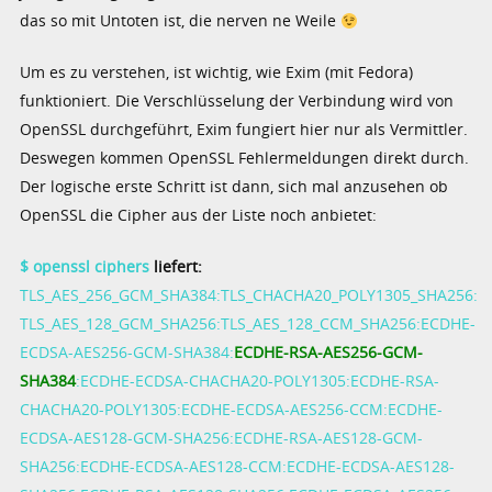
das so mit Untoten ist, die nerven ne Weile
Um es zu verstehen, ist wichtig, wie Exim (mit Fedora)
funktioniert. Die Verschlüsselung der Verbindung wird von
OpenSSL durchgeführt, Exim fungiert hier nur als Vermittler.
Deswegen kommen OpenSSL Fehlermeldungen direkt durch.
Der logische erste Schritt ist dann, sich mal anzusehen ob
OpenSSL die Cipher aus der Liste noch anbietet:
$ openssl ciphers
liefert:
TLS_AES_256_GCM_SHA384:TLS_CHACHA20_POLY1305_SHA256:
TLS_AES_128_GCM_SHA256:TLS_AES_128_CCM_SHA256:ECDHE-
ECDSA-AES256-GCM-SHA384:
ECDHE-RSA-AES256-GCM-
SHA384
:ECDHE-ECDSA-CHACHA20-POLY1305:ECDHE-RSA-
CHACHA20-POLY1305:ECDHE-ECDSA-AES256-CCM:ECDHE-
ECDSA-AES128-GCM-SHA256:ECDHE-RSA-AES128-GCM-
SHA256:ECDHE-ECDSA-AES128-CCM:ECDHE-ECDSA-AES128-