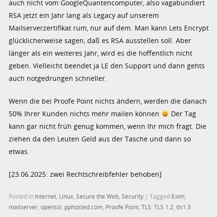
auch nicht vom GoogleQuantencomputer, also vagabundiert
RSA jetzt ein Jahr lang als Legacy auf unserem
Mailserverzertifikat rum, nur auf dem. Man kann Lets Encrypt
glücklicherweise sagen, daß es RSA ausstellen soll. Aber
länger als ein weiteres Jahr, wird es die hoffentlich nicht
geben. Vielleicht beendet ja LE den Support und dann gehts
auch notgedrungen schneller.
Wenn die bei Proofe Point nichts ändern, werden die danach
50% Ihrer Kunden nichts mehr mailen können
Der Tag
kann gar nicht früh genug kommen, wenn Ihr mich fragt. Die
ziehen da den Leuten Geld aus der Tasche und dann so
etwas.
[23.06.2025: zwei Rechtschreibfehler behoben]
Posted in
Internet
,
Linux
,
Secure the Web
,
Security
|
Tagged
Exim
,
mailserver
,
openssl
,
pphosted.com
,
Proofe Point
,
TLS
,
TLS 1.2
,
tls1.3