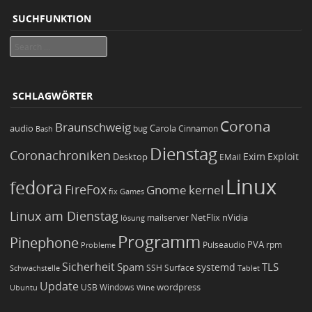
SUCHFUNKTION
Search
SCHLAGWÖRTER
Corona
Braunschweig
Carola
audio
bug
Bash
Cinnamon
Dienstag
Coronachroniken
Exim
Desktop
Exploit
EMail
Linux
fedora
FireFox
Gnome
kernel
Games
fix
Linux am Dienstag
NetFlix
nVidia
lösung
mailserver
Programm
Pinephone
PVA
Pulseaudio
rpm
Probleme
Sicherheit
TLS
Spam
systemd
Schwachstelle
SSH
Surface
Tablet
Update
wordpress
Ubuntu
USB
Windows
Wine