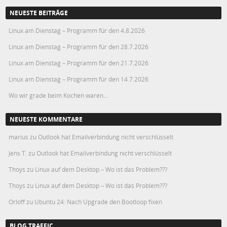
NEUESTE BEITRÄGE
Linux am Dienstag – Programm für den 4.8.2026
Linux am Dienstag – Programm für den 28.7.2026
Linux am Dienstag – Programm für den 21.7.2026
Linux am Dienstag – Programm für den 14.7.2026
Wo wir grade beim Kochen waren…
NEUESTE KOMMENTARE
marius
zu
Outlook hat Emailverbindung nicht verschlüsselt
Jens T.
zu
Outlook hat Emailverbindung nicht verschlüsselt
Thoys
zu
Linux auf dem Desktop – Wo ist das Problem???
Thoys
zu
Linux auf dem Desktop – Wo ist das Problem???
Orloff
zu
Ubuntu 24: Nach Upgrade den Bootloop fixen
BLOG TRAFFIC