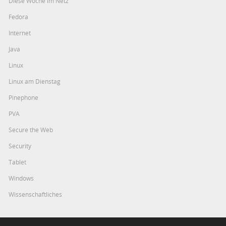
Diese Woche im Netz
Fedora
Internet
Java
Linux
Linux am Dienstag
Pinephone
PVA
Secure the Web
Security
Tablet
Windows
Wissenschaftliches