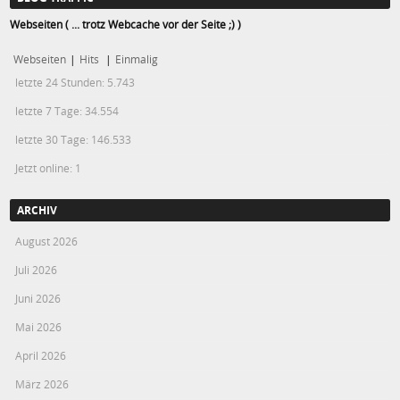
Webseiten ( ... trotz Webcache vor der Seite ;) )
Webseiten
|
Hits
|
Einmalig
letzte 24 Stunden:
5.743
letzte 7 Tage:
34.554
letzte 30 Tage:
146.533
Jetzt online: 1
ARCHIV
August 2026
Juli 2026
Juni 2026
Mai 2026
April 2026
März 2026