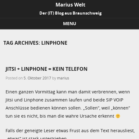
Marius Welt
Der (IT) Blog aus Braunschweig
MENU
Skip to content
TAG ARCHIVES:
LINPHONE
JITSI + LINPHONE = KEIN TELEFON
Posted on
5. Oktober 2017
by
marius
Einen ganzen Vormittag kann man damit verbrennen, wenn
Jitsi und Linphone zusammen laufen und beide SIP VOIP
Anschlüsse bedienen können sollen. „Sollen“, weil „können“
tun sie es nicht, bis man die wahre Ursache erkennt
Falls der geneigte Leser etwas Frust aus dem Text herausliest,
„etwas“ ist stark untertrieben.