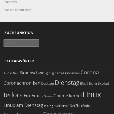
Windows
Wissenschaftliches
SUCHFUNKTION
Search
SCHLAGWÖRTER
Corona
Braunschweig
Carola
audio
bug
Bash
Cinnamon
Dienstag
Coronachroniken
Exim
Desktop
Exploit
EMail
Linux
fedora
FireFox
Gnome
kernel
Games
fix
Linux am Dienstag
NetFlix
nVidia
lösung
mailserver