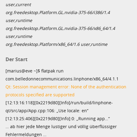
user,current
org.freedesktop.Platform.GL.nvidia-375-66/i386/1.4
user,runtime
org.freedesktop.Platform.GL.nvidia-375-66/x86_64/1.4
user,runtime
org.freedesktop.Platform/x86_64/1.6 user,runtime
Der Start
[marius@eve ~]$ flatpak run
com.belledonnecommunications.linphone/x86_64/4.1.1
Qt: Session management error: None of the authentication
protocols specified are supported
[12:13:16:118][0x2219d80][Info]/run/build/linphone-
qt/src/app/App.cpp:106: „Use locale: en“
[12:13:25:406][0x2219d80][Info]:0: „Running app…“
… ab hier jede Menge lustiger und völlig überflüssiger
Fehlermeldungen …