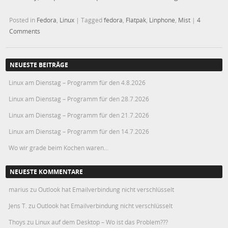
Posted in
Fedora
,
Linux
|
Tagged
fedora
,
Flatpak
,
Linphone
,
Mist
|
4
Comments
NEUESTE BEITRÄGE
Linux am Dienstag – Programm für den 4.8.2026
Linux am Dienstag – Programm für den 28.7.2026
Linux am Dienstag – Programm für den 21.7.2026
Linux am Dienstag – Programm für den 14.7.2026
Wo wir grade beim Kochen waren…
NEUESTE KOMMENTARE
marius
zu
Outlook hat Emailverbindung nicht verschlüsselt
Jens T.
zu
Outlook hat Emailverbindung nicht verschlüsselt
Thoys
zu
Linux auf dem Desktop – Wo ist das Problem???