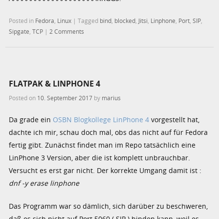
Posted in
Fedora
,
Linux
|
Tagged
bind
,
blocked
,
Jitsi
,
Linphone
,
Port
,
SIP
,
Sipgate
,
TCP
|
2 Comments
FLATPAK & LINPHONE 4
Posted on
10. September 2017
by
marius
Da grade ein
OSBN Blogkollege
LinPhone 4
vorgestellt hat,
dachte ich mir, schau doch mal, obs das nicht auf für Fedora
fertig gibt. Zunächst findet man im Repo tatsächlich eine
LinPhone 3 Version, aber die ist komplett unbrauchbar.
Versucht es erst gar nicht. Der korrekte Umgang damit ist :
dnf -y erase linphone
Das Programm war so dämlich, sich darüber zu beschweren,
daß es sich nicht auf Port 5060 ( SIP ) binden kann, weil es