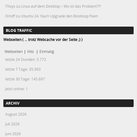
Thoys
zu
Linux auf dem Desktop – Wo ist das Problem???
Orloff
zu
Ubuntu 24: Nach Upgrade den Bootloop fixen
BLOG TRAFFIC
Webseiten ( ... trotz Webcache vor der Seite ;) )
Webseiten
|
Hits
|
Einmalig
letzte 24 Stunden:
5.772
letzte 7 Tage:
35.993
letzte 30 Tage:
145.697
Jetzt online: 1
ARCHIV
August 2026
Juli 2026
Juni 2026