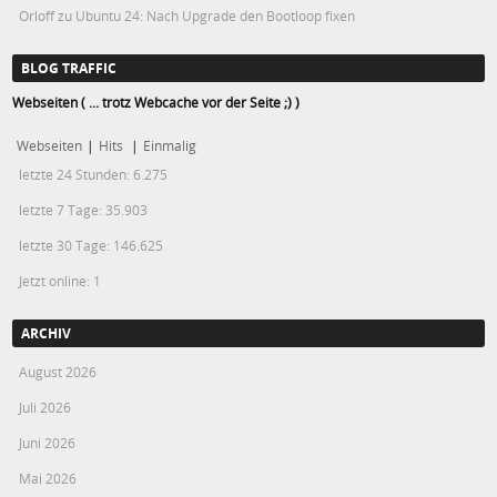
Orloff
zu
Ubuntu 24: Nach Upgrade den Bootloop fixen
BLOG TRAFFIC
Webseiten ( ... trotz Webcache vor der Seite ;) )
Webseiten
|
Hits
|
Einmalig
letzte 24 Stunden:
6.275
letzte 7 Tage:
35.903
letzte 30 Tage:
146.625
Jetzt online: 1
ARCHIV
August 2026
Juli 2026
Juni 2026
Mai 2026