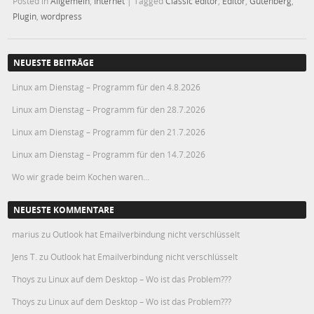
Posted in
Allgemein
,
Internet
|
Tagged
Classic editor
,
Editor
,
Gutenberg
,
Plugin
,
wordpress
NEUESTE BEITRÄGE
Linux am Dienstag – Programm für den 4.8.2026
Linux am Dienstag – Programm für den 28.7.2026
Linux am Dienstag – Programm für den 21.7.2026
Linux am Dienstag – Programm für den 14.7.2026
Wo wir grade beim Kochen waren…
NEUESTE KOMMENTARE
marius
zu
Outlook hat Emailverbindung nicht verschlüsselt
Jens T.
zu
Outlook hat Emailverbindung nicht verschlüsselt
Thoys
zu
Linux auf dem Desktop – Wo ist das Problem???
Thoys
zu
Linux auf dem Desktop – Wo ist das Problem???