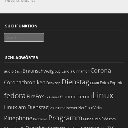
Wissenschaftliches
SUCHFUNKTION
Search
SCHLAGWÖRTER
Corona
Braunschweig
Carola
audio
bug
Bash
Cinnamon
Dienstag
Coronachroniken
Exim
Desktop
Exploit
EMail
Linux
fedora
FireFox
Gnome
kernel
Games
fix
Linux am Dienstag
NetFlix
nVidia
lösung
mailserver
Programm
Pinephone
PVA
Pulseaudio
rpm
Probleme
Sicherheit
TLS