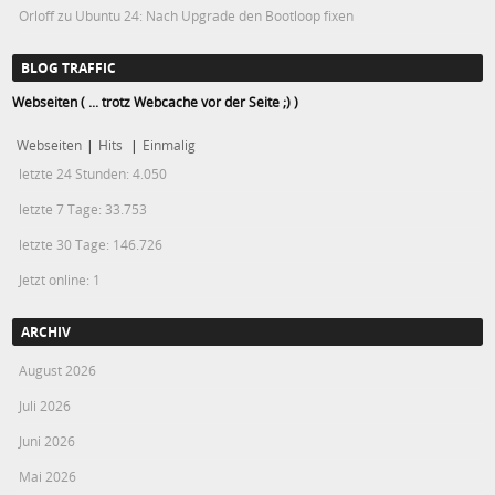
Orloff
zu
Ubuntu 24: Nach Upgrade den Bootloop fixen
BLOG TRAFFIC
Webseiten ( ... trotz Webcache vor der Seite ;) )
Webseiten
|
Hits
|
Einmalig
letzte 24 Stunden:
4.050
letzte 7 Tage:
33.753
letzte 30 Tage:
146.726
Jetzt online: 1
ARCHIV
August 2026
Juli 2026
Juni 2026
Mai 2026