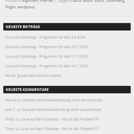
Posted in
Allgemein
,
Internet
|
Tagged
Classic editor
,
Editor
,
Gutenberg
,
Plugin
,
wordpress
NEUESTE BEITRÄGE
Linux am Dienstag – Programm für den 4.8.2026
Linux am Dienstag – Programm für den 28.7.2026
Linux am Dienstag – Programm für den 21.7.2026
Linux am Dienstag – Programm für den 14.7.2026
Wo wir grade beim Kochen waren…
NEUESTE KOMMENTARE
marius
zu
Outlook hat Emailverbindung nicht verschlüsselt
Jens T.
zu
Outlook hat Emailverbindung nicht verschlüsselt
Thoys
zu
Linux auf dem Desktop – Wo ist das Problem???
Thoys
zu
Linux auf dem Desktop – Wo ist das Problem???