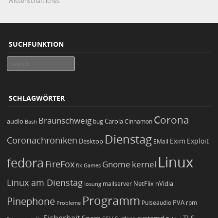
Wissenschaftliches
SUCHFUNKTION
Search
SCHLAGWÖRTER
Corona
Braunschweig
Carola
audio
bug
Bash
Cinnamon
Dienstag
Coronachroniken
Exim
Desktop
Exploit
EMail
Linux
fedora
FireFox
Gnome
kernel
Games
fix
Linux am Dienstag
NetFlix
nVidia
lösung
mailserver
Programm
Pinephone
PVA
Pulseaudio
rpm
Probleme
Sicherheit
TLS