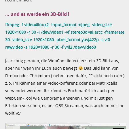
… und es werde ein 3D-Bild !
ffmpeg -f video4linux2 -input_format mjpeg -video_size
1920×1080 -r 30 -i /dev/video1 -vf stereo3d=al:arcc -framerate
30 -video_size 1920×1080 -pixel_format yuvj422p -c:v:0
rawvideo -s 1920×1080 -r 30 -f v4l2 /dev/video0
ja, richtig geraten, die WebCam liefert jetzt ein 3D Bild aus,
aber nur wenn Ihr Euch auch bewegt
Das Bild kann von
Firefox oder Chromium ( nehmt den dafür, FF zickt noch rum )
z.b. im Rahmen einer Videokonferenz oder bei Matrixcalls
verwendet werden. Ihr könnt es Euch natürlich auch per
WebCam-Tool wie Camorama ansehen und mit lustigen
Effekten versehen, es per OBS Streamen, was auch immer Ihr
wollt \o/