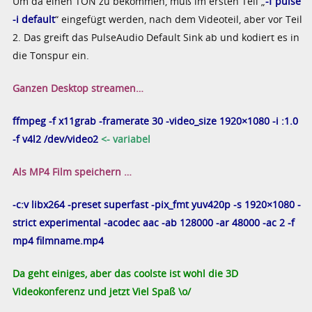
Um da einen TON zu bekommen, muß im ersten Teil „
-f pulse
-i default
“ eingefügt werden, nach dem Videoteil, aber vor Teil
2. Das greift das PulseAudio Default Sink ab und kodiert es in
die Tonspur ein.
Ganzen Desktop streamen…
ffmpeg -f x11grab -framerate 30 -video_size 1920×1080 -i :1.0
-f v4l2 /dev/video2
<- variabel
Als MP4 Film speichern …
-c:v libx264 -preset superfast -pix_fmt yuv420p -s 1920×1080 -
strict experimental -acodec aac -ab 128000 -ar 48000 -ac 2 -f
mp4 filmname.mp4
Da geht einiges, aber das coolste ist wohl die 3D
Videokonferenz und jetzt Viel Spaß \o/