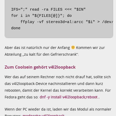
IFS=";" read -ra FILES <<< "$IN"

for i in "${FILES[@]}"; do

    ffplay -vf stereo3d=al:arcc "$i" > /dev/n
done
Aber das ist natürlich nur der Anfang
Kommen wir zur
Abteilung „zu kalt für den Gefrierschrank“:
Zum Coolsein gehört v4l2loopback
Wer das auf seinem Rechner noch nicht drauf hat, sollte sich
das v4l2loopback-Device nachinstallieren und dann kurz
rebooten, damit der Kernel das korrekt verarbeiten kann. Für
Fedora geht das so:
dnf -y install v4l2loopback;reboot
.
Wenn der PC wieder da ist, laden wir das Modul als normaler
Benutzer:
modprobe v4l2loopback