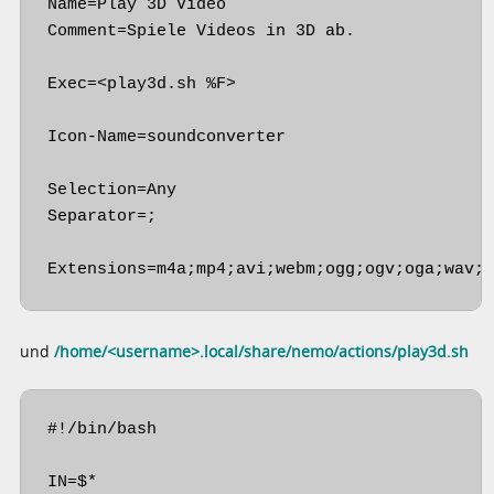
Name=Play 3D Video

Comment=Spiele Videos in 3D ab.

Exec=<play3d.sh %F>

Icon-Name=soundconverter

Selection=Any

Separator=;

Extensions=m4a;mp4;avi;webm;ogg;ogv;oga;wav;
und
/home/<username>.local/share/nemo/actions/play3d.sh
#!/bin/bash

IN=$*
