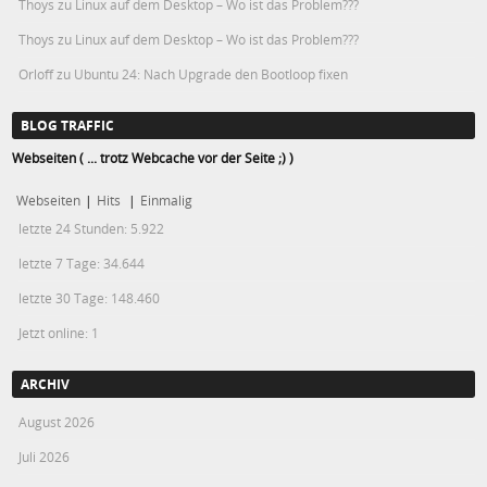
Thoys
zu
Linux auf dem Desktop – Wo ist das Problem???
Thoys
zu
Linux auf dem Desktop – Wo ist das Problem???
Orloff
zu
Ubuntu 24: Nach Upgrade den Bootloop fixen
BLOG TRAFFIC
Webseiten ( ... trotz Webcache vor der Seite ;) )
Webseiten
|
Hits
|
Einmalig
letzte 24 Stunden:
5.922
letzte 7 Tage:
34.644
letzte 30 Tage:
148.460
Jetzt online: 1
ARCHIV
August 2026
Juli 2026