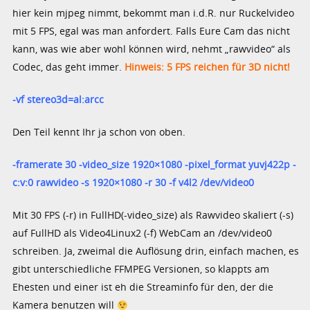
hier kein mjpeg nimmt, bekommt man i.d.R. nur Ruckelvideo
mit 5 FPS, egal was man anfordert. Falls Eure Cam das nicht
kann, was wie aber wohl können wird, nehmt „rawvideo“ als
Codec, das geht immer.
Hinweis: 5 FPS reichen für 3D nicht!
-vf stereo3d=al:arcc
Den Teil kennt Ihr ja schon von oben.
-framerate 30 -video_size 1920×1080 -pixel_format yuvj422p -
c:v:0 rawvideo -s 1920×1080 -r 30 -f v4l2 /dev/video0
Mit 30 FPS (-r) in FullHD(-video_size) als Rawvideo skaliert (-s)
auf FullHD als Video4Linux2 (-f) WebCam an /dev/video0
schreiben. Ja, zweimal die Auflösung drin, einfach machen, es
gibt unterschiedliche FFMPEG Versionen, so klappts am
Ehesten und einer ist eh die Streaminfo für den, der die
Kamera benutzen will