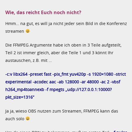
Wie, das reicht Euch noch nicht?
Hmm… na gut, es will ja nicht jeder sein Bild in die Konferenz
streamen
Die FFMPEG Argumente habe ich oben in 3 Teile aufgeteilt,
Teil 2 ist immer gleich, aber die Teile 1 und 3 könnt Ihr
austauschen, z.B. mit …
-c:v libx264 -preset fast -pix_fmt yuv420p -s 1920×1080 -strict
experimental -acodec aac -ab 128000 -ar 48000 -ac 2 -vbsf
h264_mp4toannexb -f mpegts „udp://127.0.0.1:10000?
pkt_size=1316“
Ja ja, wieso OBS nutzen zum Streamen, FFMPEG kann das
auch solo