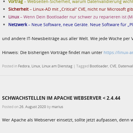
Vortrag
– Webseiten-Sicherheit, warum Datenvalidierung wichti
Sicherheit
– Linux-AD mit „Critical“ CVE, nicht nur Microsoft 
Linux
– Wenn Dein Bootloader nur schwer zu reparieren ist (M
Netzwerk
– Neue Software, neue Geräte. Neue Software für „Pl
und andere IT-Newsbeiträge aus aller Welt. Wie jede Woche per 
Hinweis: Die bisherigen Vorträge findet man unter
https://linux-
Posted in
Fedora
,
Linux
,
Linux am Dienstag
|
Tagged
Bootloader
,
CVE
,
Datenval
SCHWACHSTELLEN IM APACHE WEBSERVER < 2.4.44
Posted on
26. August 2020
by
marius
Wer Apache als Webserver einsetzt, sollte jetzt aufpassen, denn