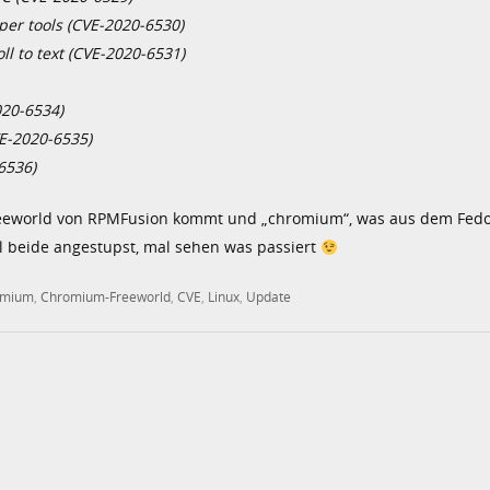
er tools (CVE-2020-6530)
l to text (CVE-2020-6531)
020-6534)
VE-2020-6535)
6536)
Freeworld von RPMFusion kommt und „chromium“, was aus dem Fed
l beide angestupst, mal sehen was passiert
omium
,
Chromium-Freeworld
,
CVE
,
Linux
,
Update