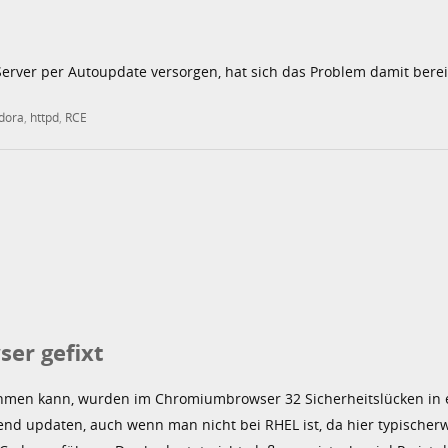
e Server per Autoupdate versorgen, hat sich das Problem damit bereit
dora
,
httpd
,
RCE
er gefixt
hmen kann, wurden im Chromiumbrowser 32 Sicherheitslücken in
end updaten, auch wenn man nicht bei RHEL ist, da hier typischer