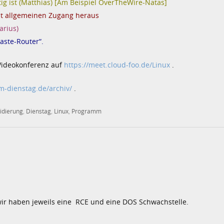
g ist (Matthias) [Am Beispiel OverTheWire-Natas]
gibt allgemeinen Zugang heraus
arius)
aste-Router“.
Videokonferenz auf
https://meet.cloud-foo.de/Linux
.
am-dienstag.de/archiv/
.
idierung
,
Dienstag
,
Linux
,
Programm
 wir haben jeweils eine RCE und eine DOS Schwachstelle.