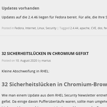
Updates vorhanden
Updates auf die 2.4.46 liegen für Fedora bereit. Für alle, die Ihr
Posted in
Fedora
,
Internet
,
Linux
,
Security
|
Tagged
2.4.44
,
apache
,
CVE
,
dos
,
fe
32 SICHERHEITSLÜCKEN IN CHROMIUM GEFIXT
Posted on
10. August 2020
by
marius
Kleine Abschweifung in RHEL:
32 Sicherheitslücken in Chromium-Brows
Wie man einem Update aus dem RHEL Security Newsletter entne
gefixt. Da einige davon Pufferüberläufe waren, sollte man umgeh