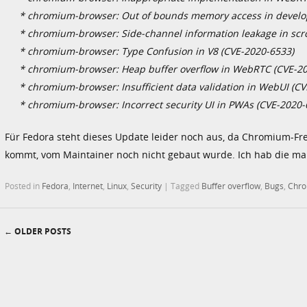
* chromium-browser: Out of bounds memory access in develop
* chromium-browser: Side-channel information leakage in scrol
* chromium-browser: Type Confusion in V8 (CVE-2020-6533)
* chromium-browser: Heap buffer overflow in WebRTC (CVE-2
* chromium-browser: Insufficient data validation in WebUI (C
* chromium-browser: Incorrect security UI in PWAs (CVE-2020-
Für Fedora steht dieses Update leider noch aus, da Chromium-
kommt, vom Maintainer noch nicht gebaut wurde. Ich hab die ma
Posted in
Fedora
,
Internet
,
Linux
,
Security
|
Tagged
Buffer overflow
,
Bugs
,
Chr
←
OLDER POSTS
Post navigation