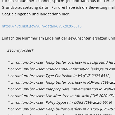
Lücken schlummern können, sprich: Jemand kann aus der Ferne Cod
Grundvoraussetzung dafür. Für drei habe ich die Bewertung mal
Google eingeben und landet dann hier:
https://nvd.nist.gov/vuln/detail/CVE-2020-6513
Einfach die Nummer am Ende mit der gewünschten ersetzen und
Security Fix(es):
* chromium-browser: Heap buffer overflow in background fetc
* chromium-browser: Side-channel information leakage in cont
* chromium-browser: Type Confusion in V8 (CVE-2020-6512)
* chromium-browser: Heap buffer overflow in PDFium (CVE-202
* chromium-browser: Inappropriate implementation in WebRT
* chromium-browser: Use after free in tab strip (CVE-2020-651
* chromium-browser: Policy bypass in CORS (CVE-2020-6516)
* chromium-browser: Heap buffer overflow in history (CVE-202