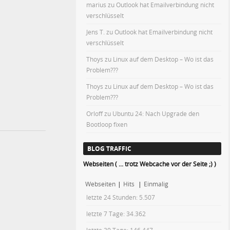
marius
zu
Outlook hat Emailverbindung nicht
verschlüsselt
Jens T.
zu
Outlook hat Emailverbindung nicht
verschlüsselt
Thoys
zu
Linux auf dem Desktop – Wo ist das
Problem???
Thoys
zu
Linux auf dem Desktop – Wo ist das
Problem???
Orloff
zu
Ubuntu 24: Nach Upgrade den
Bootloop fixen
BLOG TRAFFIC
Webseiten ( ... trotz Webcache vor der Seite ;) )
Webseiten
|
Hits
|
Einmalig
letzte 24 Stunden:
5.507
letzte 7 Tage:
34.362