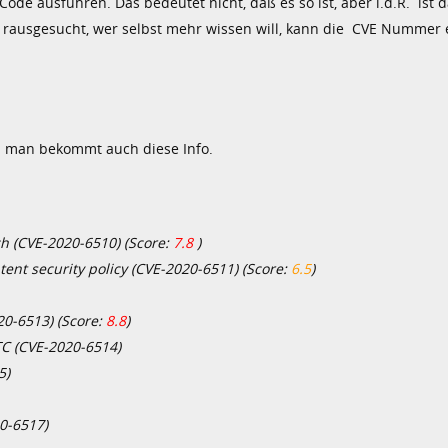
e ausführen. Das bedeutet nicht, daß es so ist, aber i.d.R. ist d
 rausgesucht, wer selbst mehr wissen will, kann die CVE Nummer 
 man bekommt auch diese Info.
h (CVE-2020-6510) (Score:
7.8
)
ent security policy (CVE-2020-6511) (Score:
6.5
)
0-6513) (Score:
8.8
)
C (CVE-2020-6514)
5)
0-6517)