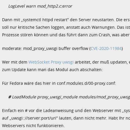
LogLevel warn mod_http2.c:error
Dann mit „systemctl httpd restart“ den Server neustarten. Die e
soll nur kritische Sachen loggen, anstatt auch Warnungen. Das ist
Prozesse stören können und das führt dann zum Crash, was aber 
moderate: mod_proxy_uwsgi buffer overflow (
CVE-2020-11984
)
Wer mit dem
WebSocket Proxy uwsgi
arbeitet, der muß updaten, 
zum Update kann man das Modul auch abschalten:
Für Fedora wäre das hier in conf.modules.d/00-proxy.conf:
#
LoadModule proxy_uwsgi_module modules/mod_proxy_uwsgi
Einfach ein # vor die Ladeanweisung und den Webserver mit „syste
auf „uwsgi:://server:port/uri“ lauten, dann nicht mehr. Habt Ihr 
Webservers nicht funktionieren.