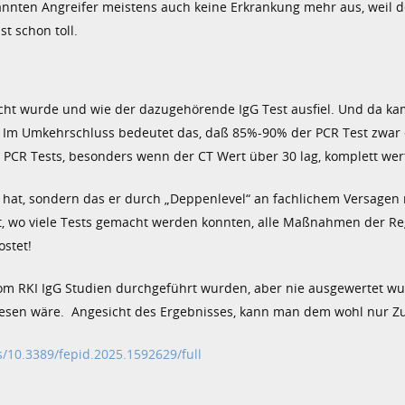
nnten Angreifer meistens auch keine Erkrankung mehr aus, weil d
t schon toll.
acht wurde und wie der dazugehörende IgG Test ausfiel. Und da ka
n. Im Umkehrschluss bedeutet das, daß 85%-90% der PCR Test zwar 
ie PCR Tests, besonders wenn der CT Wert über 30 lag, komplett wer
t hat, sondern das er durch „Deppenlevel“ an fachlichem Versagen 
, wo viele Tests gemacht werden konnten, alle Maßnahmen der Re
ostet!
ß vom RKI IgG Studien durchgeführt wurden, aber nie ausgewertet w
esen wäre. Angesicht des Ergebnisses, kann man dem wohl nur Z
s/10.3389/fepid.2025.1592629/full