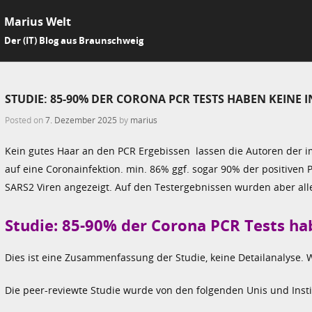
Marius Welt
SKIP 
Der (IT) Blog aus Braunschweig
Me
STUDIE: 85-90% DER CORONA PCR TESTS HABEN KEINE 
Posted on
7. Dezember 2025
by
marius
Kein gutes Haar an den PCR Ergebissen lassen die Autoren der i
auf eine Coronainfektion. min. 86% ggf. sogar 90% der positiven 
SARS2 Viren angezeigt. Auf den Testergebnissen wurden aber a
Studie: 85-90% der Corona PCR Tests ha
Dies ist eine Zusammenfassung der Studie, keine Detailanalyse. We
Die peer-reviewte Studie wurde von den folgenden Unis und Instit