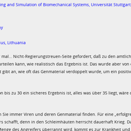
ing and Simulation of Biomechanical Systems, Universität Stuttgart,
ny
ius, Lithuania
mal… Nicht-Regierungstreuen-Seite gefordert, daß zu den amtlic
teilen kann, wie realistisch das Ergebnis ist. Das wurde aber von
gibt an, wie oft das Genmaterial verdoppelt wurde, um ein positi
 bis zu 30 ein sicheres Ergebnis ist, alles was über 35 liegt, wäre
 Sie immer Viren und deren Genmaterial finden. Für eine „erfolgr
rs schafft, denn in den Schleimhäuten herrscht dauerhaft Krieg. Da
e Menge des Angreifers überrannt wird, kommt es zur Krankheit und