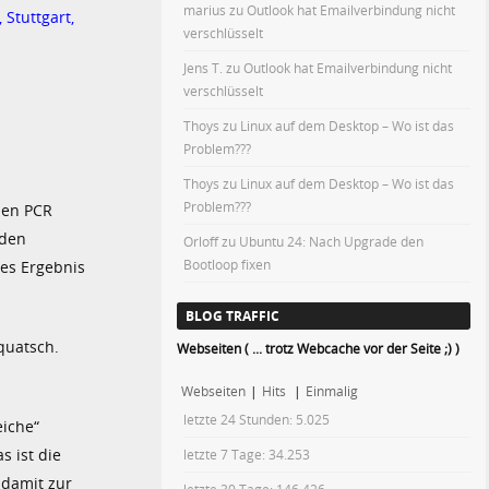
marius
zu
Outlook hat Emailverbindung nicht
 Stuttgart,
verschlüsselt
Jens T.
zu
Outlook hat Emailverbindung nicht
verschlüsselt
Thoys
zu
Linux auf dem Desktop – Wo ist das
Problem???
Thoys
zu
Linux auf dem Desktop – Wo ist das
Problem???
hen PCR
 den
Orloff
zu
Ubuntu 24: Nach Upgrade den
Bootloop fixen
ves Ergebnis
BLOG TRAFFIC
 quatsch.
Webseiten ( ... trotz Webcache vor der Seite ;) )
Webseiten
|
Hits
|
Einmalig
letzte 24 Stunden:
5.025
eiche“
s ist die
letzte 7 Tage:
34.253
 damit zur