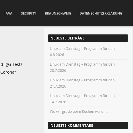
JAVA
SECURITY
BRAUNSCHWEIG
DATENSCHUTZERKLÄRUNG
NEUESTE BEITRÄGE
Linux am Dienstag – Programm für den
4.8.2026
d IgG Tests
Linux am Dienstag – Programm für den
28.7.2026
„Corona“
Linux am Dienstag – Programm für den
21.7.2026
Linux am Dienstag – Programm für den
14.7.2026
Wo wir grade beim Kochen waren…
NEUESTE KOMMENTARE