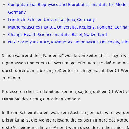
Computational Biophysics and Biorobotics, Institute for Modell
Germany
Friedrich–Schiller–Universität, Jena, Germany
Mathematisches Institut, Universität Koblenz, Koblenz, Germa
Change Health Science Institute, Basel, Switzerland
Next Society Institute, Kazimieras Simonavicius University, Viln
Schon während der „Pandemie“ wurde von Seiten der… sagen wir 
Ergebnissen immer ein CT Wert mitgeliefert wird, so daß man beur
durchführenden Laboren größtenteils nicht gemacht. Der CT Wert 
zu haben.
Professoren die sich damit auskennen, sagten, daß ein CT Wert von
Damit Sie das richtig einordnen können:
In Ihrem Schleimhäuten, wo so ein Abstrich gemacht wird, werden
Erkrankung ist die Menge relevant, die es bis in Innere des Körpe
erste Verteidigungslinie (IgA), erst wenn diese durch die schier