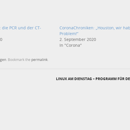
 die PCR und der CT-
CoronaChroniken: „Houston, wir ha
Problem!“
20
2. September 2020
In "Corona"
agen
. Bookmark the
permalink
.
LINUX AM DIENSTAG – PROGRAMM FÜR DE