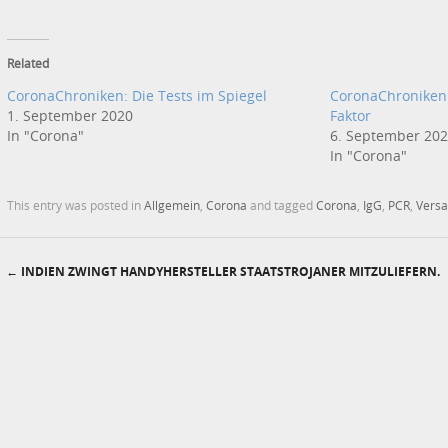
Related
CoronaChroniken: Die Tests im Spiegel
CoronaChroniken:
1. September 2020
Faktor
In "Corona"
6. September 20
In "Corona"
This entry was posted in
Allgemein
,
Corona
and tagged
Corona
,
IgG
,
PCR
,
Vers
←
INDIEN ZWINGT HANDYHERSTELLER STAATSTROJANER MITZULIEFERN.
Post navigation