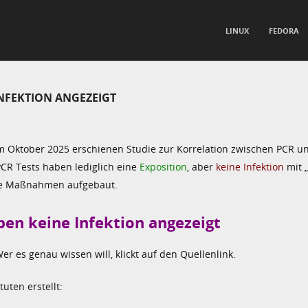
TO CONTENT
LINUX
FEDORA
nu
INFEKTION ANGEZEIGT
m Oktober 2025 erschienen Studie zur Korrelation zwischen PCR un
PCR Tests haben lediglich eine
Exposition
, aber
keine Infektion
mit 
lle Maßnahmen aufgebaut.
ben keine Infektion angezeigt
r es genau wissen will, klickt auf den Quellenlink.
uten erstellt: