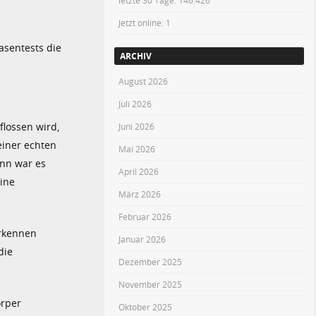
letzte 30 Tage:
146.426
Jetzt online: 1
asentests die
ARCHIV
August 2026
Juli 2026
flossen wird,
Juni 2026
einer echten
Mai 2026
ann war es
April 2026
eine
März 2026
Februar 2026
erkennen
Januar 2026
die
Dezember 2025
November 2025
örper
Oktober 2025