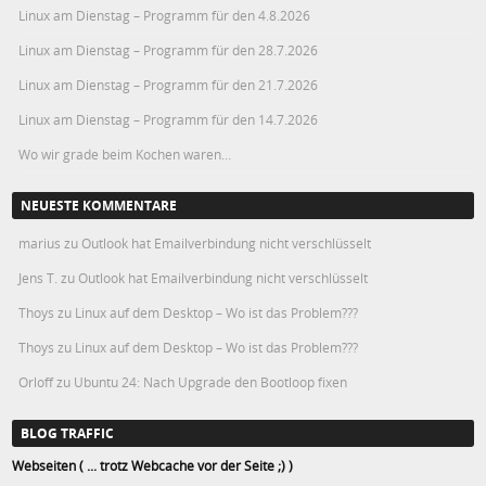
Linux am Dienstag – Programm für den 4.8.2026
Linux am Dienstag – Programm für den 28.7.2026
Linux am Dienstag – Programm für den 21.7.2026
Linux am Dienstag – Programm für den 14.7.2026
Wo wir grade beim Kochen waren…
NEUESTE KOMMENTARE
marius
zu
Outlook hat Emailverbindung nicht verschlüsselt
Jens T.
zu
Outlook hat Emailverbindung nicht verschlüsselt
Thoys
zu
Linux auf dem Desktop – Wo ist das Problem???
Thoys
zu
Linux auf dem Desktop – Wo ist das Problem???
Orloff
zu
Ubuntu 24: Nach Upgrade den Bootloop fixen
BLOG TRAFFIC
Webseiten ( ... trotz Webcache vor der Seite ;) )