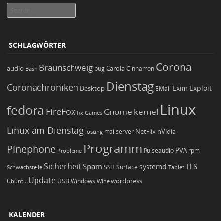
Search
SCHLAGWÖRTER
Corona
Braunschweig
Carola
audio
bug
Bash
Cinnamon
Dienstag
Coronachroniken
Exim
Desktop
Exploit
EMail
Linux
fedora
FireFox
Gnome
kernel
Games
fix
Linux am Dienstag
NetFlix
nVidia
lösung
mailserver
Programm
Pinephone
PVA
Pulseaudio
rpm
Probleme
Sicherheit
TLS
Spam
systemd
Schwachstelle
SSH
Surface
Tablet
Update
wordpress
Ubuntu
USB
Windows
Wine
KALENDER