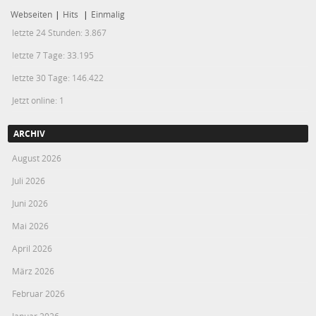
Webseiten
|
Hits
|
Einmalig
letzte 24 Stunden:
3.867
letzte 7 Tage:
33.195
letzte 30 Tage:
146.422
Jetzt online: 1
ARCHIV
August 2026
Juli 2026
Juni 2026
Mai 2026
April 2026
März 2026
Februar 2026