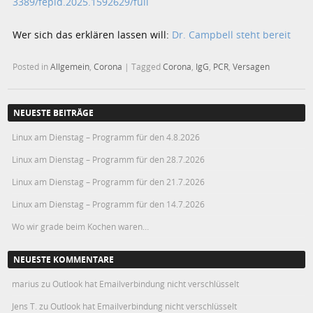
3389/fepid.2025.1592629/full
Wer sich das erklären lassen will:
Dr. Campbell steht bereit
Posted in
Allgemein
,
Corona
|
Tagged
Corona
,
IgG
,
PCR
,
Versagen
NEUESTE BEITRÄGE
Linux am Dienstag – Programm für den 4.8.2026
Linux am Dienstag – Programm für den 28.7.2026
Linux am Dienstag – Programm für den 21.7.2026
Linux am Dienstag – Programm für den 14.7.2026
Wo wir grade beim Kochen waren…
NEUESTE KOMMENTARE
marius
zu
Outlook hat Emailverbindung nicht verschlüsselt
Jens T.
zu
Outlook hat Emailverbindung nicht verschlüsselt