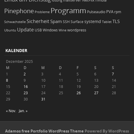
NetFlix
nVidia
lösung
mailserver
Programm
Pinephone
PVA
Pulseaudio
rpm
Probleme
Sicherheit
TLS
Spam
systemd
Schwachstelle
SSH
Surface
Tablet
Update
wordpress
Ubuntu
USB
Windows
Wine
KALENDER
Dezember 2025
M
D
M
D
F
S
S
1
2
3
4
5
6
7
8
9
10
11
12
13
14
15
16
17
18
19
20
21
22
23
24
25
26
27
28
29
30
31
« Nov.
Jan. »
Adamos free Portfolio WordPress Theme
Powered By WordPress