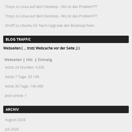
Thoys
zu
Linux auf dem Desktop – Wo ist das Problem???
Thoys
zu
Linux auf dem Desktop – Wo ist das Problem???
Orloff
zu
Ubuntu 24: Nach Upgrade den Bootloop fixen
BLOG TRAFFIC
Webseiten ( ... trotz Webcache vor der Seite ;) )
Webseiten
|
Hits
|
Einmalig
letzte 24 Stunden:
4.035
letzte 7 Tage:
33.199
letzte 30 Tage:
146.489
Jetzt online: 1
ARCHIV
August 2026
Juli 2026