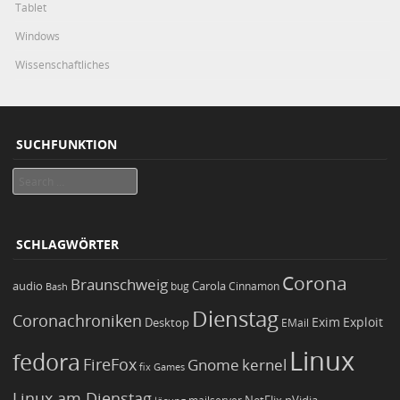
Tablet
Windows
Wissenschaftliches
SUCHFUNKTION
Search
SCHLAGWÖRTER
Corona
Braunschweig
Carola
audio
bug
Bash
Cinnamon
Dienstag
Coronachroniken
Exim
Desktop
Exploit
EMail
Linux
fedora
FireFox
Gnome
kernel
Games
fix
Linux am Dienstag