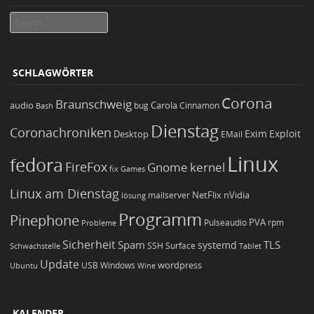
Search
SCHLAGWÖRTER
Corona
Braunschweig
Carola
audio
bug
Bash
Cinnamon
Dienstag
Coronachroniken
Exim
Desktop
Exploit
EMail
Linux
fedora
FireFox
Gnome
kernel
Games
fix
Linux am Dienstag
NetFlix
nVidia
lösung
mailserver
Programm
Pinephone
PVA
Pulseaudio
rpm
Probleme
Sicherheit
TLS
Spam
systemd
Schwachstelle
SSH
Surface
Tablet
Update
wordpress
Ubuntu
USB
Windows
Wine
KALENDER