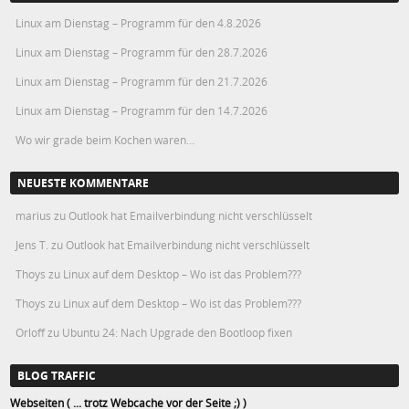
Linux am Dienstag – Programm für den 4.8.2026
Linux am Dienstag – Programm für den 28.7.2026
Linux am Dienstag – Programm für den 21.7.2026
Linux am Dienstag – Programm für den 14.7.2026
Wo wir grade beim Kochen waren…
NEUESTE KOMMENTARE
marius
zu
Outlook hat Emailverbindung nicht verschlüsselt
Jens T.
zu
Outlook hat Emailverbindung nicht verschlüsselt
Thoys
zu
Linux auf dem Desktop – Wo ist das Problem???
Thoys
zu
Linux auf dem Desktop – Wo ist das Problem???
Orloff
zu
Ubuntu 24: Nach Upgrade den Bootloop fixen
BLOG TRAFFIC
Webseiten ( ... trotz Webcache vor der Seite ;) )