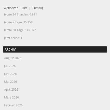
Webseiten
|
Hits
|
Einmalig
letzte 24 Stunden:
6.931
letzte 7 Tage:
35.258
letzte 30 Tage:
149.372
Jetzt online: 1
ARCHIV
August 2026
Juli 2026
Juni 2026
Mai 2026
April 2026
März 2026
Februar 2026