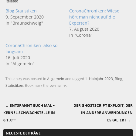
Related
Blog Statistiken
CoronaChroniken: Wieso
9. September 2020
hört man nicht auf die
In "Braunschweig"
Experten?
7. August 2020
In "Corona"
CoronaChroniken: also so
langsam..
16. Juli 2020
In "Allgemein"
This entry was posted in
Allgemein
and tagged
1. Halbjahr 2023
,
Blog
,
Statistiken
. Bookmark the
permalink
.
←
ENTSPANNT EUCH MAL –
DER GHOSTSCRIPT EXPLOIT, DER
Post navigation
KERNEL SCHWACHSTELLE IN
IN ANDERE ANWENDUNGEN
6.1.X++
ESKALIERT
→
NEUESTE BEITRÄGE