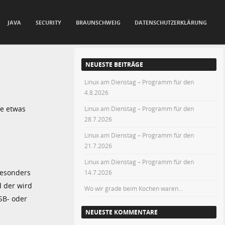
JAVA
SECURITY
BRAUNSCHWEIG
DATENSCHUTZERKLÄRUNG
NEUESTE BEITRÄGE
Linux am Dienstag – Programm für den
4.8.2026
ie etwas
Linux am Dienstag – Programm für den
28.7.2026
Linux am Dienstag – Programm für den
21.7.2026
Linux am Dienstag – Programm für den
besonders
14.7.2026
d der wird
Wo wir grade beim Kochen waren…
SB- oder
NEUESTE KOMMENTARE