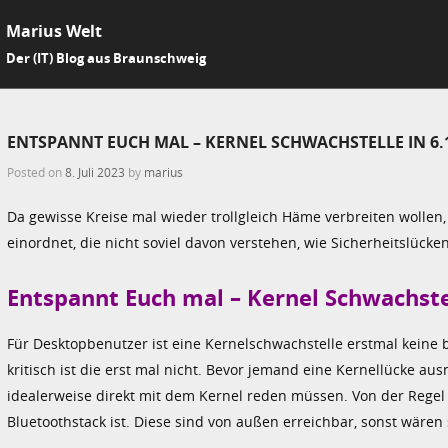
Marius Welt
SKIP 
Der (IT) Blog aus Braunschweig
Me
ENTSPANNT EUCH MAL – KERNEL SCHWACHSTELLE IN 6.
Posted on
8. Juli 2023
by
marius
Da gewisse Kreise mal wieder trollgleich Häme verbreiten wollen,
einordnet, die nicht soviel davon verstehen, wie Sicherheitslück
Entspannt Euch mal – Kernel Schwachstel
Für Desktopbenutzer ist eine Kernelschwachstelle erstmal keine
kritisch ist die erst mal nicht. Bevor jemand eine Kernellücke 
idealerweise direkt mit dem Kernel reden müssen. Von der Regel 
Bluetoothstack ist. Diese sind von außen erreichbar, sonst wären 