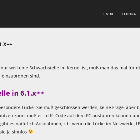
TO CONTENT
LINUX
FEDORA
nu
1.X++
 nur weil eine Schwachstelle im Kernel ist, muß man das mal für d
en einzuordnen sind.
le in 6.1.x++
 besondere Lücke. Sie muß geschlossen werden, keine Frage, aber 
ausnutzen kann, muß er i.d.R. Code auf dem PC ausführen können un
gibt es natürlich Ausnahmen, z.b. wenn die Lücke im Netzwerk-, U
sie ja sinnlos