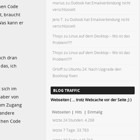
marius
zu
Outlook hat Emailverbindung nicht
nen Code
verschlüsselt
t, braucht
Jens T.
zu
Outlook hat Emailverbindung nicht
 Was kann er
verschlüsselt
Thoys
zu
Linux auf dem Desktop – Wo ist das
Problem???
Thoys
zu
Linux auf dem Desktop – Wo ist das
uch dran
Problem???
das, ich
Orloff
zu
Ubuntu 24: Nach Upgrade den
Bootloop fixen
 sich im
BLOG TRAFFIC
 aber von
Webseiten ( ... trotz Webcache vor der Seite ;) )
amm Zugang
Webseiten
|
Hits
|
Einmalig
 andere
letzte 24 Stunden:
4.268
ichen Code
letzte 7 Tage:
33.783