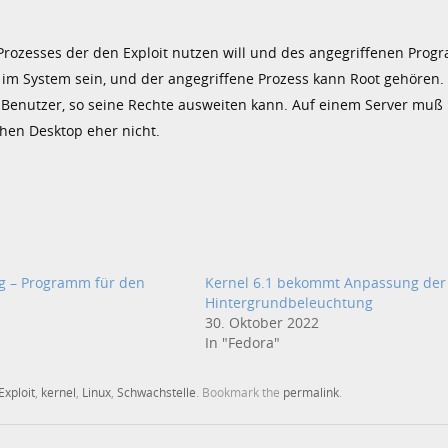
es Prozesses der den Exploit nutzen will und des angegriffenen Pro
r im System sein, und der angegriffene Prozess kann Root gehören. 
nde Benutzer, so seine Rechte ausweiten kann. Auf einem Server muß
hen Desktop eher nicht.
g – Programm für den
Kernel 6.1 bekommt Anpassung der
Hintergrundbeleuchtung
30. Oktober 2022
In "Fedora"
Exploit
,
kernel
,
Linux
,
Schwachstelle
. Bookmark the
permalink
.