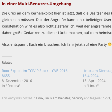
In einer Multi-Benutzer-Umgebung
Die Crux an dem Kernelexploit hier ist jetzt, daß die Besitzer d
gleich sein müssen. D.b. der Angreifer kann ein x-beliebiger Use
Konstellation wird es also richtig gefährlich, weil der angreife
daher große Gedanken zu dieser Lücke machen, auf dem heimisc
Also, entspannt Euch ein bisschen. Ich fahr jetzt auf eine Party
Related
Root-Exploit im TCP/IP Stack – CVE-2016-
Linux am Diensta
8655
16.4.2024
8. Dezember 2016
15. April 2024
In "Fedora"
In "Linux"
This entry was posted in
Linux
,
Linux am Dienstag
,
Security
and tagged
6.1-6.3
,