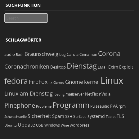
SUCHFUNKTION
Search
SCHLAGWÖRTER
Corona
Braunschweig
Carola
audio
bug
Bash
Cinnamon
Dienstag
Coronachroniken
Exim
Desktop
Exploit
EMail
Linux
fedora
FireFox
Gnome
kernel
Games
fix
Linux am Dienstag
NetFlix
nVidia
lösung
mailserver
Programm
Pinephone
PVA
Pulseaudio
rpm
Probleme
Sicherheit
TLS
Spam
systemd
Schwachstelle
SSH
Surface
Tablet
Update
wordpress
Ubuntu
USB
Windows
Wine