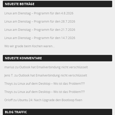
NEUESTE BEITRÄGE
Linux am Dienstag – Programm für den 4.8.2026
Linux am Dienstag – Programm für den 28.7.2026
Linux am Dienstag – Programm für den 21.7.2026
Linux am Dienstag – Programm für den 14.7.2026
Wo wir grade beim Kochen waren…
NEUESTE KOMMENTARE
marius
zu
Outlook hat Emailverbindung nicht verschlüsselt
Jens T.
zu
Outlook hat Emailverbindung nicht verschlüsselt
Thoys
zu
Linux auf dem Desktop – Wo ist das Problem???
Thoys
zu
Linux auf dem Desktop – Wo ist das Problem???
Orloff
zu
Ubuntu 24: Nach Upgrade den Bootloop fixen
BLOG TRAFFIC