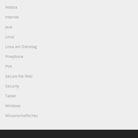
Fedora
Internet
Java
Linux
Linux am Dienstag
Pinephone
PVA
Secure the Web
Security
Tablet
Windows
Wissenschaftliches