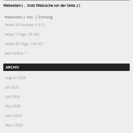
Webseiten ( ... trotz Webcache vor der Seite ;) )
Webseiten
|
Hits
|
Einmalig
letzte 24 Stunden:
6.615
letzte 7 Tage:
35.292
letzte 30 Tage:
149.327
Jetzt online: 1
ARCHIV
August 2026
Juli 2026
Juni 2026
Mai 2026
April 2026
März 2026