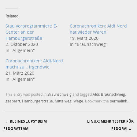
Related
Stau vorprogrammiert: E-
Coronachroniken: Aldi Nord
Center an der
hat wieder Waren
Hamburgerstraße
19. März 2020
2. Oktober 2020
In "Braunschweig"
In "Allgemein"
Coronachroniken: Aldi-Nord
macht zu… irgendwie
21. März 2020
In "Allgemein"
This entry was posted in
Braunschweig
and tagged
Aldi
,
Braunschweig
,
gesperrt
,
Hamburgerstraße
,
Mittelweg
,
Wege
. Bookmark the
permalink
.
←
KLEINES „UPS“ BEIM
LINUX: MEHR TESTER FÜR
Post navigation
FEDORATEAM
FEDORA!
→