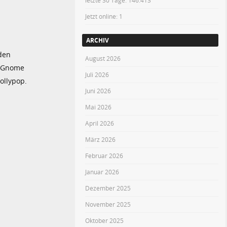
letzte 30 Tage:
146.413
Jetzt online: 1
ARCHIV
den
August 2026
r Gnome
Juli 2026
ollypop.
Juni 2026
Mai 2026
April 2026
März 2026
Februar 2026
Januar 2026
Dezember 2025
November 2025
Oktober 2025