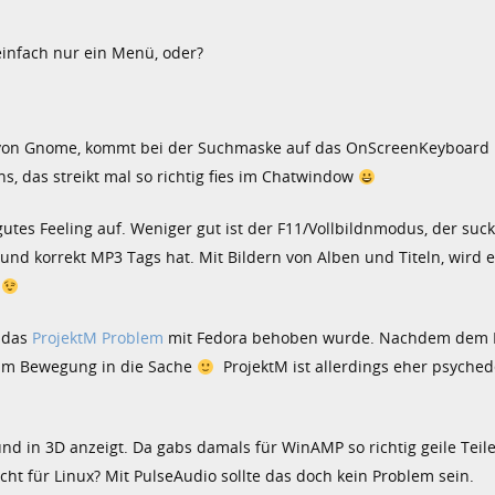
infach nur ein Menü, oder?
von Gnome, kommt bei der Suchmaske auf das OnScreenKeyboard 
s, das streikt mal so richtig fies im Chatwindow
tes Feeling auf. Weniger gut ist der F11/Vollbildnmodus, der suckt
d korrekt MP3 Tags hat. Mit Bildern von Alben und Titeln, wird e
n
ß das
ProjektM Problem
mit Fedora behoben wurde. Nachdem dem E
 kam Bewegung in die Sache
ProjektM ist allerdings eher psyched
und in 3D anzeigt. Da gabs damals für WinAMP so richtig geile Teile
t für Linux? Mit PulseAudio sollte das doch kein Problem sein.