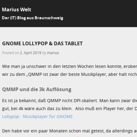
Marius Welt
SKIP 
Der (IT) Blog aus Braunschweig
Me
GNOME LOLLYPOP & DAS TABLET
Posted on
2. April 2019
by
marius
Wie man ja unschwer in den letzten Wochen lesen konnte, erober
wir zu dem „QMMP ist zwar der beste Musikplayer, aber halt nich
QMMP und die 3k Auflösung
Es ist ja bekannt, daß QMMP nicht DPI-skaliert. Man kann zwar di
gut, bei 4k wäre auch das zu klein. Also muß ein Player her, der 
Lollypop : Musikplayer für GNOME
Den habe vor ein paar Monaten schon mal getest, da allerdings 