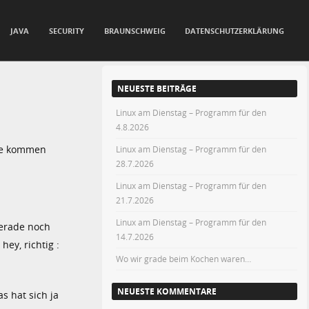
JAVA
SECURITY
BRAUNSCHWEIG
DATENSCHUTZERKLÄRUNG
NEUESTE BEITRÄGE
Linux am Dienstag – Programm für den
4.8.2026
ute kommen
Linux am Dienstag – Programm für den
28.7.2026
Linux am Dienstag – Programm für den
21.7.2026
Linux am Dienstag – Programm für den
gerade noch
14.7.2026
ey, richtig :
Wo wir grade beim Kochen waren…
NEUESTE KOMMENTARE
s hat sich ja