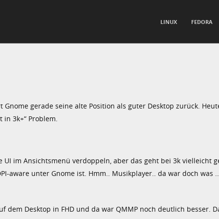
TO CONTENT
LINUX
FEDORA
nu
t Gnome gerade seine alte Position als guter Desktop zurück. He
t in 3k+“ Problem.
e UI im Ansichtsmenü verdoppeln, aber das geht bei 3k vielleicht 
DPI-aware unter Gnome ist. Hmm.. Musikplayer.. da war doch was .. h
auf dem Desktop in FHD und da war QMMP noch deutlich besser. Da