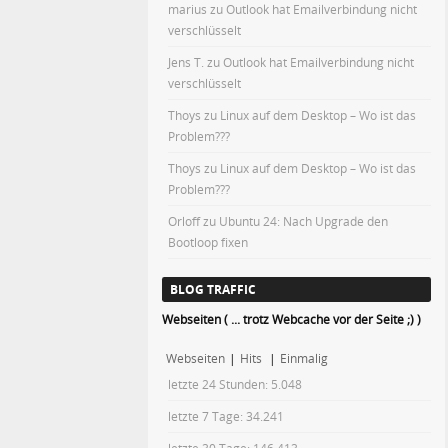
marius
zu
Outlook hat Emailverbindung nicht
verschlüsselt
Jens T.
zu
Outlook hat Emailverbindung nicht
verschlüsselt
Thoys
zu
Linux auf dem Desktop – Wo ist das
Problem???
Thoys
zu
Linux auf dem Desktop – Wo ist das
Problem???
Orloff
zu
Ubuntu 24: Nach Upgrade den
Bootloop fixen
BLOG TRAFFIC
Webseiten ( ... trotz Webcache vor der Seite ;) )
Webseiten
|
Hits
|
Einmalig
letzte 24 Stunden:
5.048
letzte 7 Tage:
34.241