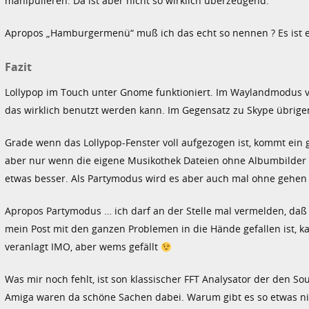
manipulieren. Da ist aber nicht so wirklich überzeugend.
Apropos „Hamburgermenü“ muß ich das echt so nennen ? Es ist e
Fazit
Lollypop im Touch unter Gnome funktioniert. Im Waylandmodus 
das wirklich benutzt werden kann. Im Gegensatz zu Skype übrigen
Grade wenn das Lollypop-Fenster voll aufgezogen ist, kommt ein gu
aber nur wenn die eigene Musikothek Dateien ohne Albumbilder un
etwas besser. Als Partymodus wird es aber auch mal ohne gehe
Apropos Partymodus … ich darf an der Stelle mal vermelden, da
mein Post mit den ganzen Problemen in die Hände gefallen ist,
veranlagt IMO, aber wems gefällt
Was mir noch fehlt, ist son klassischer FFT Analysator der den So
Amiga waren da schöne Sachen dabei. Warum gibt es so etwas nich