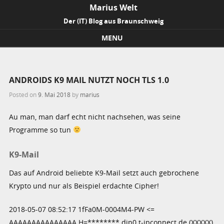
Marius Welt
Der (IT) Blog aus Braunschweig
MENU
Skip to content
ANDROIDS K9 MAIL NUTZT NOCH TLS 1.0
Posted on
9. Mai 2018
by
marius
Au man, man darf echt nicht nachsehen, was seine
Programme so tun
K9-Mail
Das auf Android beliebte K9-Mail setzt auch gebrochene
Krypto und nur als Beispiel erdachte Cipher!
2018-05-07 08:52:17 1fFa0M-0004M4-PW <=
AAAAAAAAAAAAAAA H=********.dip0.t-ipconnect.de (XXXXX)