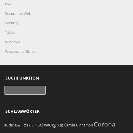
PVA
Secure the Web
Security
Tablet
Windows
Wissenschaftliches
SUCHFUNKTION
Search
SCHLAGWÖRTER
Corona
Braunschweig
Carola
audio
bug
Bash
Cinnamon