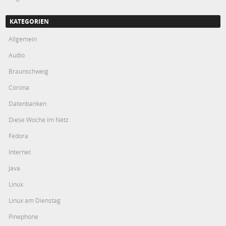
KATEGORIEN
Allgemein
Audio
Braunschweig
Corona
Datenbanken
Diese Woche im Netz
Fedora
Internet
Java
Linux
Linux am Dienstag
Pinephone