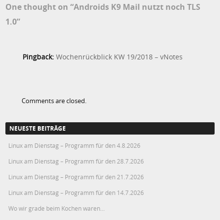
One thought on “
Androids K9 Mail nutzt noch TLS
1.0
”
Pingback:
Wochenrückblick KW 19/2018 – vNotes
Comments are closed.
NEUESTE BEITRÄGE
Linux am Dienstag – Programm für den 4.8.2026
Linux am Dienstag – Programm für den 28.7.2026
Linux am Dienstag – Programm für den 21.7.2026
Linux am Dienstag – Programm für den 14.7.2026
Wo wir grade beim Kochen waren…