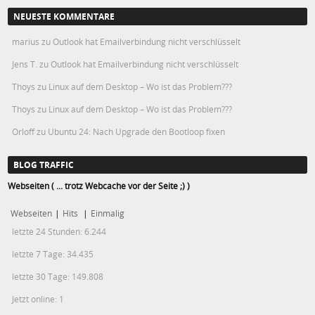
NEUESTE KOMMENTARE
marius
zu
Outlook hat Emailverbindung nicht verschlüsselt
Jens T.
zu
Outlook hat Emailverbindung nicht verschlüsselt
Thoys
zu
Linux auf dem Desktop – Wo ist das Problem???
Thoys
zu
Linux auf dem Desktop – Wo ist das Problem???
Orloff
zu
Ubuntu 24: Nach Upgrade den Bootloop fixen
BLOG TRAFFIC
Webseiten ( ... trotz Webcache vor der Seite ;) )
Webseiten
|
Hits
|
Einmalig
letzte 24 Stunden:
6.244
letzte 7 Tage:
34.435
letzte 30 Tage:
149.808
Jetzt online: 1