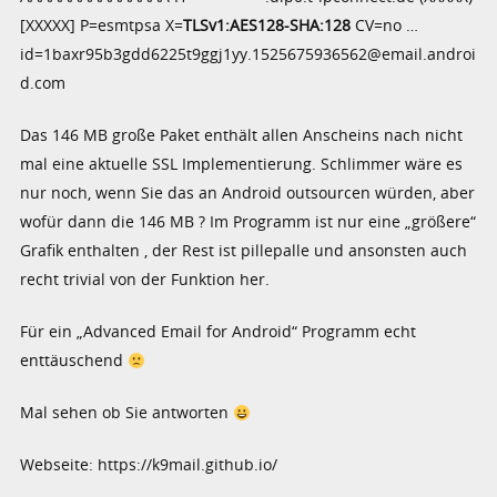
[XXXXX] P=esmtpsa X=
TLSv1:AES128-SHA:128
CV=no …
id=1baxr95b3gdd6225t9ggj1yy.1525675936562@email.androi
d.com
Das 146 MB große Paket enthält allen Anscheins nach nicht
mal eine aktuelle SSL Implementierung. Schlimmer wäre es
nur noch, wenn Sie das an Android outsourcen würden, aber
wofür dann die 146 MB ? Im Programm ist nur eine „größere“
Grafik enthalten , der Rest ist pillepalle und ansonsten auch
recht trivial von der Funktion her.
Für ein „Advanced Email for Android“ Programm echt
enttäuschend
Mal sehen ob Sie antworten
Webseite: https://k9mail.github.io/