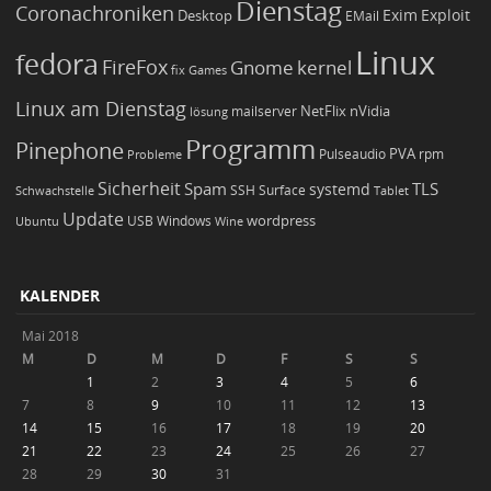
Dienstag
Coronachroniken
Exim
Desktop
Exploit
EMail
Linux
fedora
FireFox
Gnome
kernel
Games
fix
Linux am Dienstag
NetFlix
nVidia
lösung
mailserver
Programm
Pinephone
PVA
Pulseaudio
rpm
Probleme
Sicherheit
TLS
Spam
systemd
Schwachstelle
SSH
Surface
Tablet
Update
wordpress
Ubuntu
USB
Windows
Wine
KALENDER
Mai 2018
M
D
M
D
F
S
S
1
2
3
4
5
6
7
8
9
10
11
12
13
14
15
16
17
18
19
20
21
22
23
24
25
26
27
28
29
30
31