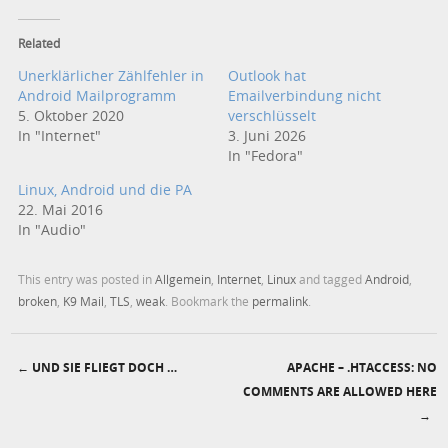
Related
Unerklärlicher Zählfehler in
Outlook hat
Android Mailprogramm
Emailverbindung nicht
5. Oktober 2020
verschlüsselt
In "Internet"
3. Juni 2026
In "Fedora"
Linux, Android und die PA
22. Mai 2016
In "Audio"
This entry was posted in
Allgemein
,
Internet
,
Linux
and tagged
Android
,
broken
,
K9 Mail
,
TLS
,
weak
. Bookmark the
permalink
.
←
UND SIE FLIEGT DOCH …
APACHE – .HTACCESS: NO
Post navigation
COMMENTS ARE ALLOWED HERE
→