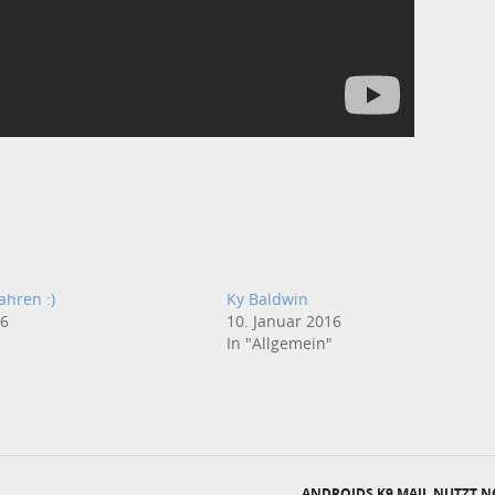
ahren :)
Ky Baldwin
16
10. Januar 2016
In "Allgemein"
ANDROIDS K9 MAIL NUTZT N