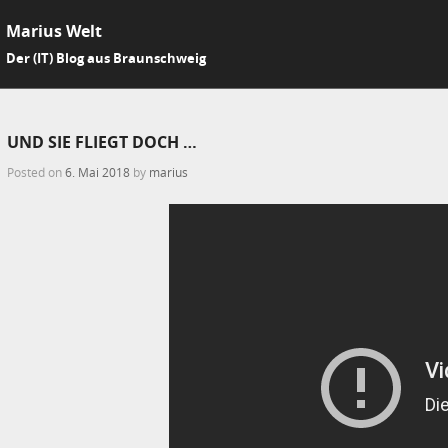
Marius Welt
SKIP 
Der (IT) Blog aus Braunschweig
Me
UND SIE FLIEGT DOCH …
Posted on
6. Mai 2018
by
marius