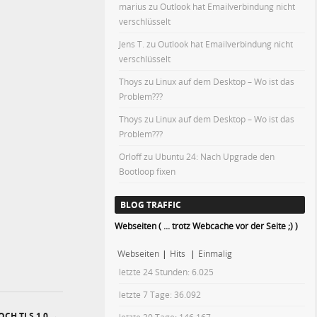
marius
zu
Outlook hat Emailverbindung nicht
verschlüsselt
Jens T.
zu
Outlook hat Emailverbindung nicht
verschlüsselt
Thoys
zu
Linux auf dem Desktop – Wo ist das
Problem???
Thoys
zu
Linux auf dem Desktop – Wo ist das
Problem???
Orloff
zu
Ubuntu 24: Nach Upgrade den
Bootloop fixen
BLOG TRAFFIC
Webseiten ( ... trotz Webcache vor der Seite ;) )
Webseiten
|
Hits
|
Einmalig
letzte 24 Stunden:
6.025
letzte 7 Tage:
36.092
OCH TLS 1.0
→