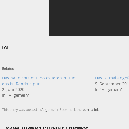
LOL!
Related
Das hat nichts mit Protestieren zu tun..
Das ist mal abgef
das ist Randale pur
5. September 20
2. Juni 2020
In "Allgemein"
In "Allgemein"
This entry was posted in
Allgemein
. Bookmark the
permalink
.
←
VW MAILSERVER MIT FALSCHEM TLS ZERTIFIKAT