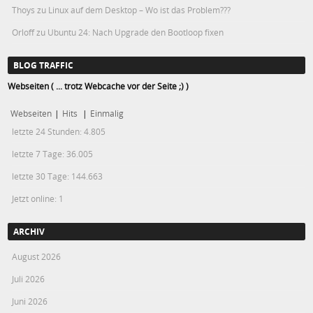
Thoys
zu
Linux auf dem Desktop – Wo ist das Problem???
Orloff
zu
Ubuntu 24: Nach Upgrade den Bootloop fixen
BLOG TRAFFIC
Webseiten ( ... trotz Webcache vor der Seite ;) )
Webseiten
|
Hits
|
Einmalig
letzte 24 Stunden:
4.805
letzte 7 Tage:
36.005
letzte 30 Tage:
144.663
Jetzt online: 1
ARCHIV
August 2026
Juli 2026
Juni 2026