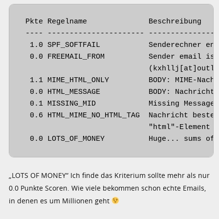
 Pkte Regelname              Beschreibung

 ---- ---------------------- ----------------
  1.0 SPF_SOFTFAIL           Senderechner ent
  0.0 FREEMAIL_FROM          Sender email is 
                             (kxhllj[at]outlo
  1.1 MIME_HTML_ONLY         BODY: MIME-Nachr
  0.0 HTML_MESSAGE           BODY: Nachricht 
  0.1 MISSING_MID            Missing Message-
  0.6 HTML_MIME_NO_HTML_TAG  Nachricht besteh
                             "html"-Element

  0.0 LOTS_OF_MONEY          Huge... sums of
„LOTS OF MONEY“ Ich finde das Kriterium sollte mehr als nur
0.0 Punkte Scoren. Wie viele bekommen schon echte Emails,
in denen es um Millionen geht