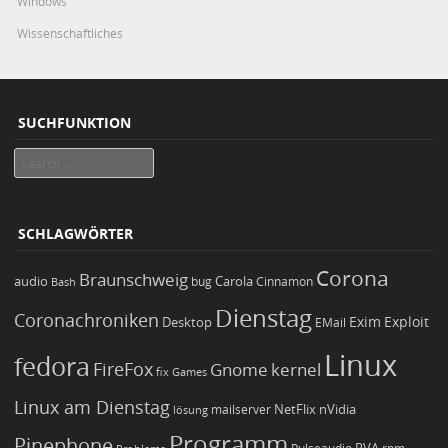
Windows
Wissenschaftliches
SUCHFUNKTION
Search
SCHLAGWÖRTER
Corona
Braunschweig
Carola
audio
bug
Bash
Cinnamon
Dienstag
Coronachroniken
Exim
Desktop
Exploit
EMail
Linux
fedora
FireFox
Gnome
kernel
Games
fix
Linux am Dienstag
NetFlix
nVidia
lösung
mailserver
Programm
Pinephone
PVA