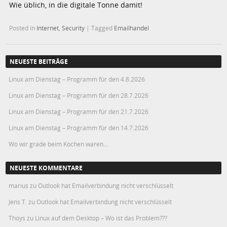
Wie üblich, in die digitale Tonne damit!
Posted in
Internet
,
Security
|
Tagged
Emailhandel
NEUESTE BEITRÄGE
Linux am Dienstag – Programm für den 4.8.2026
Linux am Dienstag – Programm für den 28.7.2026
Linux am Dienstag – Programm für den 21.7.2026
Linux am Dienstag – Programm für den 14.7.2026
Wo wir grade beim Kochen waren…
NEUESTE KOMMENTARE
marius
zu
Outlook hat Emailverbindung nicht verschlüsselt
Jens T.
zu
Outlook hat Emailverbindung nicht verschlüsselt
Thoys
zu
Linux auf dem Desktop – Wo ist das Problem???