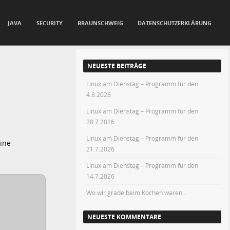
JAVA
SECURITY
BRAUNSCHWEIG
DATENSCHUTZERKLÄRUNG
NEUESTE BEITRÄGE
Linux am Dienstag – Programm für den
4.8.2026
Linux am Dienstag – Programm für den
28.7.2026
Linux am Dienstag – Programm für den
eine
21.7.2026
Linux am Dienstag – Programm für den
14.7.2026
Wo wir grade beim Kochen waren…
NEUESTE KOMMENTARE