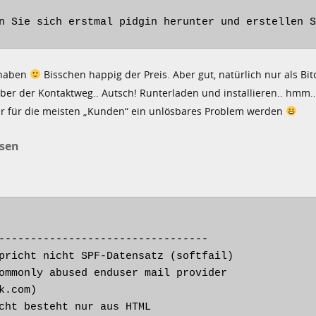
n Sie sich erstmal pidgin herunter und erstellen S
n haben
Bisschen happig der Preis. Aber gut, natürlich nur als Bit
 aber der Kontaktweg.. Autsch! Runterladen und installieren.. hmm..
icher für die meisten „Kunden“ ein unlösbares Problem werden
ssen
---------------------------------

pricht nicht SPF-Datensatz (softfail)

ommonly abused enduser mail provider

.com)

cht besteht nur aus HTML
