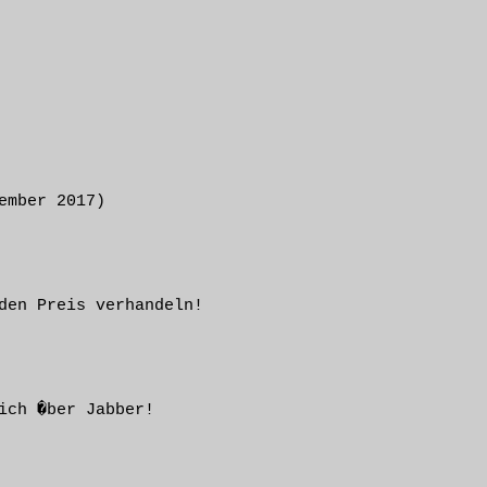
mber 2017)

den Preis verhandeln!

ich �ber Jabber!
