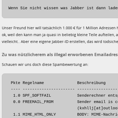
Wenn Sie nicht wissen was Jabber ist dann lade
Unser Freund hier will tatsächlich 1.000 € für 1 Million Adresse
ok, weil den kann man ja quasi in beliebig kleine Teile aufteilen,
vielleicht.. Aber eine eigene Jabber-ID erstellen, das wird tods
Zu was nützlicherem als illegal erworbenen Emailadre
Schauen wir uns doch diese Spambewertung an:
 Pkte Regelname              Beschreibung

 ---- ---------------------- -----------------
  1.0 SPF_SOFTFAIL           Senderechner ents
  0.0 FREEMAIL_FROM          Sender email is c
                             (kxhllj[at]outlook
  1.1 MIME_HTML_ONLY         BODY: MIME-Nachri