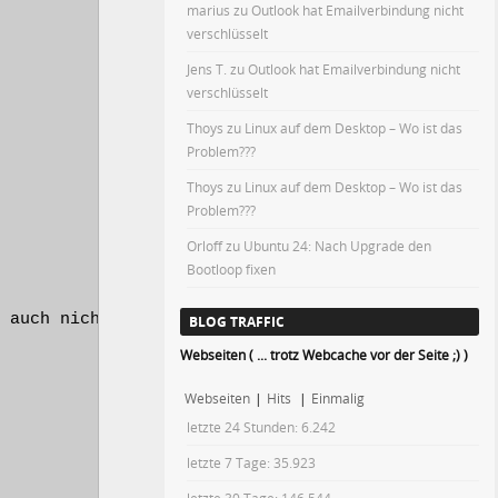
marius
zu
Outlook hat Emailverbindung nicht
verschlüsselt
Jens T.
zu
Outlook hat Emailverbindung nicht
verschlüsselt
Thoys
zu
Linux auf dem Desktop – Wo ist das
Problem???
Thoys
zu
Linux auf dem Desktop – Wo ist das
Problem???
Orloff
zu
Ubuntu 24: Nach Upgrade den
Bootloop fixen
 auch nicht!

BLOG TRAFFIC
Webseiten ( ... trotz Webcache vor der Seite ;) )
Webseiten
|
Hits
|
Einmalig
letzte 24 Stunden:
6.242
letzte 7 Tage:
35.923