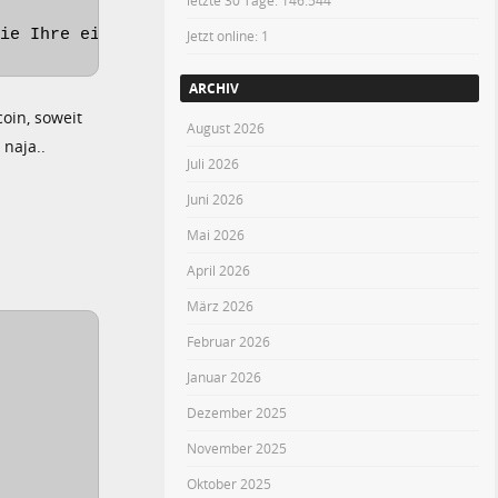
letzte 30 Tage:
146.544
ie Ihre eigene Jabber-ID
Jetzt online: 1
ARCHIV
coin, soweit
August 2026
 naja..
Juli 2026
Juni 2026
Mai 2026
April 2026
März 2026
Februar 2026
Januar 2026
Dezember 2025
November 2025
Oktober 2025