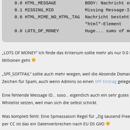
  0.0 HTML_MESSAGE           BODY: Nachricht en
  0.1 MISSING_MID            Missing Message-Id
  0.6 HTML_MIME_NO_HTML_TAG  Nachricht besteht
                             "html"-Element

  0.0 LOTS_OF_MONEY          Huge... sums of m
„LOTS OF MONEY“ Ich finde das Kriterium sollte mehr als nur 0.
Millionen geht
„SPF_SOFTFAIL“ sollte auch mehr wiegen, weil die Absende Domain
Zeichen für Spam, auch wenn Admins so einen
SPF Eintrag
gelege
Eine fehlende Message ID… soso… eigentlich auch ein sehr gute
Whitelist setzen, weil man sich die selbst schickt.
Was komplett fehlt: Eine Spmassassin Regel für „Zig tausend Fre
per CC ist das ein Datenverbrechen nach EU DS GVO