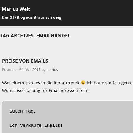
Marius Welt
SKIP 
Der (IT) Blog aus Braunschweig
Me
TAG ARCHIVES:
EMAILHANDEL
PREISE VON EMAILS
Posted on
24. Mai 2018
by
marius
Was einem so alles in die Inbox trudelt
Ich hatte vor fast gena
Wunschvorstellung für Emailadressen rein :
Guten Tag,

Ich verkaufe Emails!
