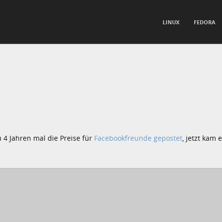
TO CONTENT
LINUX
FEDORA
nu
u 4 Jahren mal die Preise für
Facebookfreunde gepostet
, jetzt kam 