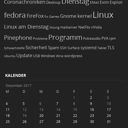
Dienstag
Coronachroniken
Exim
Desktop
Exploit
EMail
Linux
fedora
FireFox
Gnome
kernel
Games
fix
Linux am Dienstag
NetFlix
nVidia
lösung
mailserver
Programm
Pinephone
PVA
Pulseaudio
rpm
Probleme
Sicherheit
TLS
Spam
systemd
Schwachstelle
SSH
Surface
Tablet
Update
wordpress
Ubuntu
USB
Windows
Wine
KALENDER
Dezember 2017
M
D
M
D
F
S
S
1
2
3
4
5
6
7
8
9
10
11
12
13
14
15
16
17
18
19
20
21
22
23
24
25
26
27
28
29
30
31