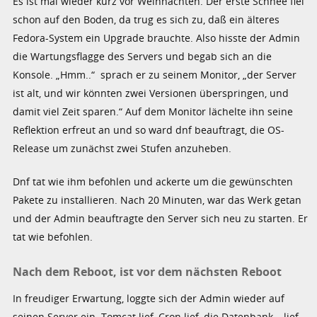
Es ist mal wieder kurz vor Weihnachten. Der erste Schnee fiel
schon auf den Boden, da trug es sich zu, daß ein älteres
Fedora-System ein Upgrade brauchte. Also hisste der Admin
die Wartungsflagge des Servers und begab sich an die
Konsole. „Hmm..“ sprach er zu seinem Monitor, „der Server
ist alt, und wir könnten zwei Versionen überspringen, und
damit viel Zeit sparen.“ Auf dem Monitor lächelte ihn seine
Reflektion erfreut an und so ward dnf beauftragt, die OS-
Release um zunächst zwei Stufen anzuheben.
Dnf tat wie ihm befohlen und ackerte um die gewünschten
Pakete zu installieren. Nach 20 Minuten, war das Werk getan
und der Admin beauftragte den Server sich neu zu starten. Er
tat wie befohlen.
Nach dem Reboot, ist vor dem nächsten Reboot
In freudiger Erwartung, loggte sich der Admin wieder auf
seinen Server ein. Tomcat lief, Cron lief, die Datenbank… lief..