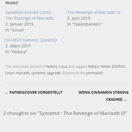
Related
Systemd und die Limits :
The Revenge of Mariadb IV
The Revenge of Mariadb
5. Juni 2019
2. Januar 2015
In "Datenbanken"
In "Linux"
Ein MCP namens SystemD
2. März 2017
In "Fedora"
This entry was posted in
Fedora
,
Linux
and tagged
fedora
,
Fehler 203/Exit
,
Linux
,
mariadb
,
systemd
,
upgrade
. Bookmark the
permalink
.
←
PATHDISCOVER VORGESTELLT
WENN CINNAMON STÄNDIG
Post navigation
CRASHED
→
2 thoughts on “
Systemd : The Revenge of Mariadb III
”