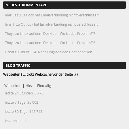
NEUESTE KOMMENTARE
marius
zu
Outlook hat Emailverbindung nicht verschlüsselt
Jens T.
zu
Outlook hat Emailverbindung nicht verschlüsselt
Thoys
zu
Linux auf dem Desktop – Wo ist das Problem???
Thoys
zu
Linux auf dem Desktop – Wo ist das Problem???
Orloff
zu
Ubuntu 24: Nach Upgrade den Bootloop fixen
BLOG TRAFFIC
Webseiten ( ... trotz Webcache vor der Seite ;) )
Webseiten
|
Hits
|
Einmalig
letzte 24 Stunden:
5.776
letzte 7 Tage:
36.002
letzte 30 Tage:
145.715
Jetzt online: 1