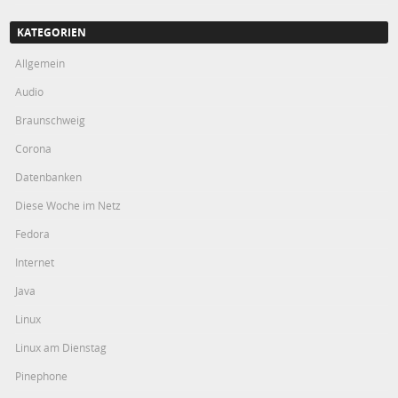
KATEGORIEN
Allgemein
Audio
Braunschweig
Corona
Datenbanken
Diese Woche im Netz
Fedora
Internet
Java
Linux
Linux am Dienstag
Pinephone