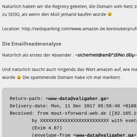
Natürlich haben wir die Registry gebeten, die Domain vom Netz 
zu SEDO, als wenn den Müll jemand kaufen würde
Location: http://sedoparking.com/www.amazon.de.kontouberpruf
Die Emailheaderanalyse
Natürlich als erstes der Absender : <
sicherheit@amÐ°zÐ¾n.dÐµ
>
Und natürlich taucht auch nirgends das Wort amazon auf, wie ma
würde
Die spammende Domain habe ich mal markiert :
Return-path: <
www-data@valigaher.ga
>

Delivery-date: Mon, 11 Dec 2017 05:58:40 +0100

Received: from mout-xforward.web.de ([82.165.15
	by XXXXXXXXXXXXXXXXXXXXXXXXX with esmtps (TLSv1.2:ECDHE-RSA-AES128-GCM-SHA256:128)

	(Exim 4.87)

	(envelope-from <
www-data@valigaher.ga
>