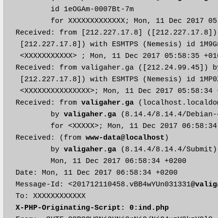
	id 1eOGAm-0007Bt-7m

	for XXXXXXXXXXXXX; Mon, 11 Dec 2017 05:58:40 +0100

Received: from [212.227.17.8] ([212.227.17.8])
 [212.227.17.8]) with ESMTPS (Nemesis) id 1M9G
 <XXXXXXXXXXX> ; Mon, 11 Dec 2017 05:58:35 +010
Received: from valigaher.ga ([212.24.99.45]) b
 [212.227.17.8]) with ESMTPS (Nemesis) id 1MP0
 <XXXXXXXXXXXXXXX>; Mon, 11 Dec 2017 05:58:34 +
Received: from 
valigaher.ga
 (localhost.localdo
	by 
valigaher.ga
 (8.14.4/8.14.4/Debian-
	for <XXXXX>; Mon, 11 Dec 2017 06:58:34 +0200

Received: (from 
www-data@localhost
)

	by 
valigaher.ga
 (8.14.4/8.14.4/Submit)
	Mon, 11 Dec 2017 06:58:34 +0200

Date: Mon, 11 Dec 2017 06:58:34 +0200

Message-Id: <201712110458.vBB4wYUn031331
@valig
X-PHP-Originating-Script: 0:ind.php