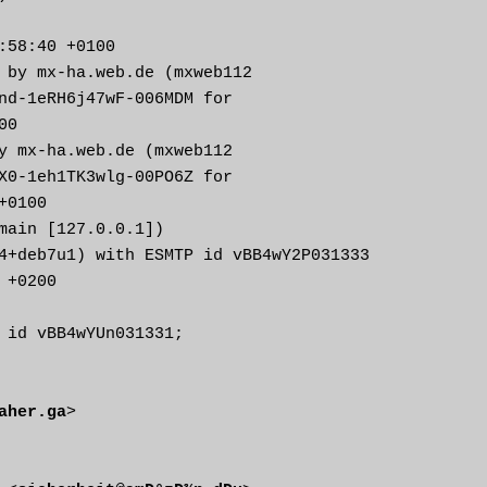
 by mx-ha.web.de (mxweb112

nd-1eRH6j47wF-006MDM for

0

y mx-ha.web.de (mxweb112

X0-1eh1TK3wlg-00PO6Z for

0100

main [127.0.0.1])

4+deb7u1) with ESMTP id vBB4wY2P031333

 id vBB4wYUn031331;

aher.ga
>
