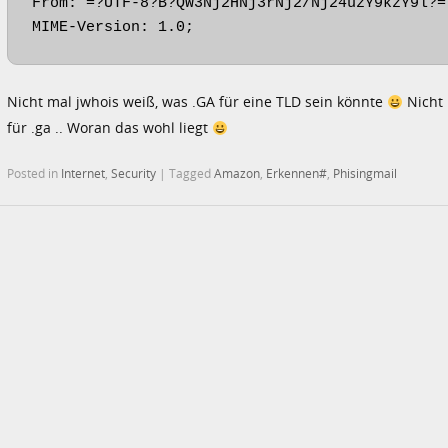
From: =?UTF-8?B?QW3Nj2HNj3rNj2/Nj24uzY9kzY9l?=
MIME-Version: 1.0;
Nicht mal jwhois weiß, was .GA für eine TLD sein könnte
Nicht 
für .ga .. Woran das wohl liegt
Posted in
Internet
,
Security
|
Tagged
Amazon
,
Erkennen#
,
Phisingmail