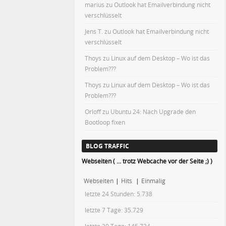
marius
zu
Outlook hat Emailverbindung nicht
verschlüsselt
Jens T.
zu
Outlook hat Emailverbindung nicht
verschlüsselt
Thoys
zu
Linux auf dem Desktop – Wo ist das
Problem???
Thoys
zu
Linux auf dem Desktop – Wo ist das
Problem???
Orloff
zu
Ubuntu 24: Nach Upgrade den
Bootloop fixen
BLOG TRAFFIC
Webseiten ( ... trotz Webcache vor der Seite ;) )
Webseiten
|
Hits
|
Einmalig
letzte 24 Stunden:
5.738
letzte 7 Tage:
35.729