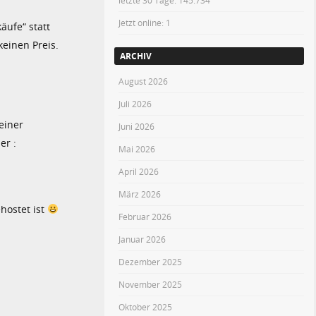
letzte 30 Tage:
145.734
Jetzt online: 1
äufe“ statt
keinen Preis.
ARCHIV
August 2026
Juli 2026
einer
Juni 2026
er :
Mai 2026
April 2026
März 2026
hostet ist
Februar 2026
Januar 2026
Dezember 2025
November 2025
Oktober 2025