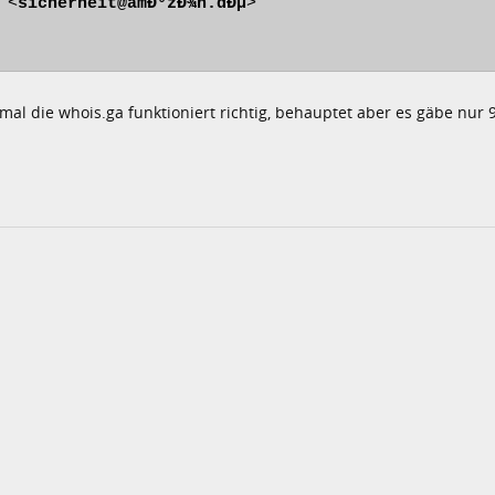
 <
sicherheit@amÐ°zÐ¾n.dÐµ
>

mal die whois.ga funktioniert richtig, behauptet aber es gäbe nur