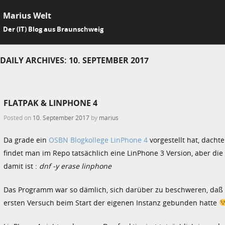
Marius Welt
SKIP 
Der (IT) Blog aus Braunschweig
Me
DAILY ARCHIVES:
10. SEPTEMBER 2017
FLATPAK & LINPHONE 4
Posted on
10. September 2017
by
marius
Da grade ein
OSBN Blogkollege
LinPhone 4
vorgestellt hat, dachte
findet man im Repo tatsächlich eine LinPhone 3 Version, aber die
damit ist :
dnf -y erase linphone
Das Programm war so dämlich, sich darüber zu beschweren, daß es s
ersten Versuch beim Start der eigenen Instanz gebunden hatte