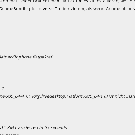
wann mal. Leider braucht man FlatPak um es zu installieren, weil di
 GnomeBundle plus diverse Treiber ziehen, als wenn Gnome nicht 
latpak/linphone.flatpakref
.1
x86_64/4.1.1 (org.freedesktop.Platform/x86_64/1.6) ist nicht insta
11 KiB transferred in 53 seconds