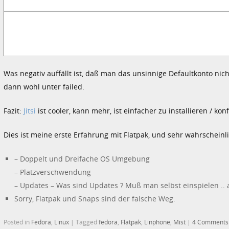
Was negativ auffällt ist, daß man das unsinnige Defaultkonto nic
dann wohl unter failed.
Fazit:
Jitsi
ist cooler, kann mehr, ist einfacher zu installieren / ko
Dies ist meine erste Erfahrung mit Flatpak, und sehr wahrscheinlic
– Doppelt und Dreifache OS Umgebung
– Platzverschwendung
– Updates – Was sind Updates ? Muß man selbst einspielen .. a
Sorry, Flatpak und Snaps sind der falsche Weg.
Posted in
Fedora
,
Linux
|
Tagged
fedora
,
Flatpak
,
Linphone
,
Mist
|
4 Comments