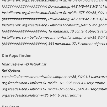
Installieren: org.freedesktop.Platform.GL.nvidia-375-66/i386/1.4
[####################] Downloading: 44,8 MB/44,8 MB (4,1 M
Installieren: org.freedesktop.Platform.GL.nvidia-375-66/x86_64/1
[####################] Downloading: 42,2 MB/42,2 MB (4,2 M
Installieren: org.freedesktop.Platform.Locale/x86_64/1.6 von gno
[####################] 18 metadata, 73 content objects fetche
Installieren: com.belledonnecommunications.linphone/x86_64/4.
[####################] 353 metadata, 2718 content objects fe
Die Apps finden
[marius@eve ~]$ flatpak list
Ref Options
com.belledonnecommunications.linphone/x86_64/4.1.1 user,curr
org.freedesktop.Platform.GL.nvidia-375-66/i386/1.4 user,runtime
org.freedesktop.Platform.GL.nvidia-375-66/x86_64/1.4 user,runti
org.freedesktop.Platform/x86_64/1.6 user,runtime