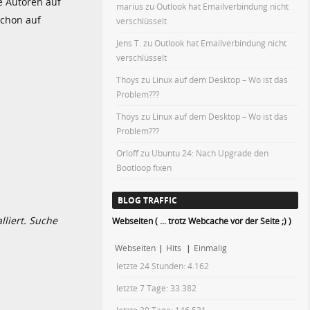
e Autoren auf
marius
zu
Outlook hat Emailverbindung nicht
schon auf
verschlüsselt
Jens T.
zu
Outlook hat Emailverbindung nicht
verschlüsselt
Thoys
zu
Linux auf dem Desktop – Wo ist das
Problem???
Thoys
zu
Linux auf dem Desktop – Wo ist das
Problem???
Orloff
zu
Ubuntu 24: Nach Upgrade den
Bootloop fixen
BLOG TRAFFIC
lliert. Suche
Webseiten ( ... trotz Webcache vor der Seite ;) )
Webseiten
|
Hits
|
Einmalig
letzte 24 Stunden:
4.162
letzte 7 Tage:
33.382