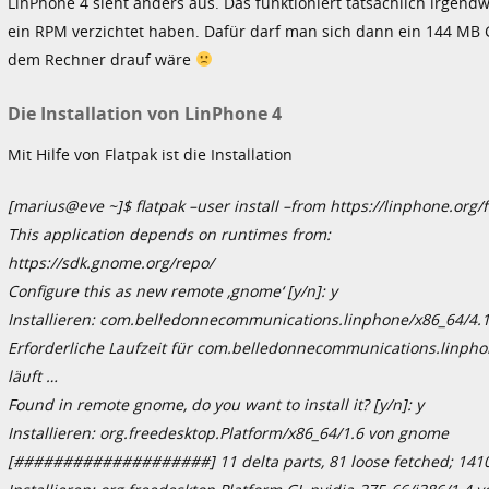
LinPhone 4 sieht anders aus. Das funktioniert tatsächlich irgend
ein RPM verzichtet haben. Dafür darf man sich dann ein 144 MB
dem Rechner drauf wäre
Die Installation von LinPhone 4
Mit Hilfe von Flatpak ist die Installation
[marius@eve ~]$ flatpak –user install –from https://linphone.org/f
This application depends on runtimes from:
https://sdk.gnome.org/repo/
Configure this as new remote ‚gnome‘ [y/n]: y
Installieren: com.belledonnecommunications.linphone/x86_64/4.1
Erforderliche Laufzeit für com.belledonnecommunications.linphone/
läuft …
Found in remote gnome, do you want to install it? [y/n]: y
Installieren: org.freedesktop.Platform/x86_64/1.6 von gnome
[####################] 11 delta parts, 81 loose fetched; 1410