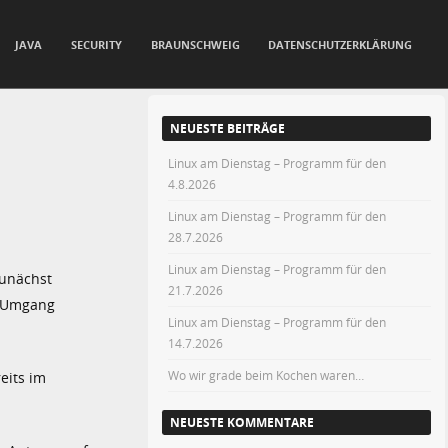
JAVA
SECURITY
BRAUNSCHWEIG
DATENSCHUTZERKLÄRUNG
NEUESTE BEITRÄGE
Linux am Dienstag – Programm für den
4.8.2026
Linux am Dienstag – Programm für den
28.7.2026
Linux am Dienstag – Programm für den
Zunächst
21.7.2026
te Umgang
Linux am Dienstag – Programm für den
14.7.2026
Wo wir grade beim Kochen waren…
eits im
NEUESTE KOMMENTARE