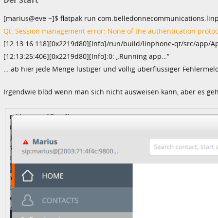
Der Start
[marius@eve ~]$ flatpak run com.belledonnecommunications.lin
Qt: Session management error: None of the authentication protoc
[12:13:16:118][0x2219d80][Info]/run/build/linphone-qt/src/app/Ap
[12:13:25:406][0x2219d80][Info]:0: „Running app…“
… ab hier jede Menge lustiger und völlig überflüssiger Fehlerme
Irgendwie blöd wenn man sich nicht ausweisen kann, aber es ge