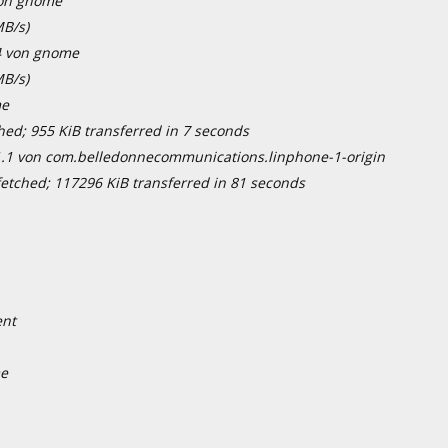
 von gnome
B/s)
.4 von gnome
B/s)
me
d; 955 KiB transferred in 7 seconds
1.1 von com.belledonnecommunications.linphone-1-origin
tched; 117296 KiB transferred in 81 seconds
ent
me